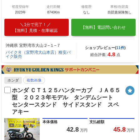
初度登録年
走行距離
修復歴
車検/自賠責
2023年
8740Km
なし
自賠責保険無し
1分で完了！
【無料】電話問い合わせ
【無料】見積・在庫確認
沖縄県 宜野湾市大山２−１−７
ショップレビュー(
11件
)
バイクＲ（宜野湾大山本店）格安バ
4.8
総合評価:
点
イク販売
ホンダ
複数画像
ホンダ ＣＴ１２５ハンターカブ ＪＡ６５
型 ２０２３年モデル タンデムシート
センタースタンド サイドスタンド スペ
アキー
本体価格
支払総額
42.8
45.8
万円
万円