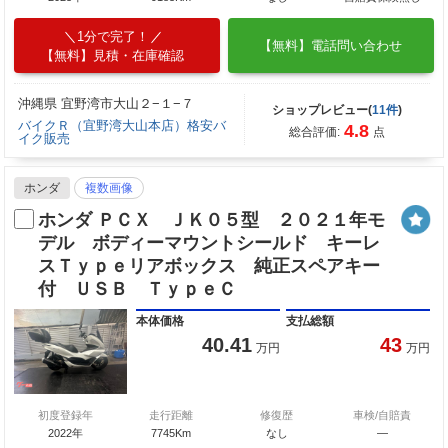
1分で完了！
【無料】電話問い合わせ
【無料】見積・在庫確認
沖縄県 宜野湾市大山２−１−７
ショップレビュー(
11件
)
バイクＲ（宜野湾大山本店）格安バ
4.8
総合評価:
点
イク販売
ホンダ
複数画像
ホンダ ＰＣＸ ＪＫ０５型 ２０２１年モ
デル ボディーマウントシールド キーレ
スＴｙｐｅリアボックス 純正スペアキー
付 ＵＳＢ ＴｙｐｅＣ
本体価格
支払総額
40.41
43
万円
万円
初度登録年
走行距離
修復歴
車検/自賠責
2022年
7745Km
なし
―