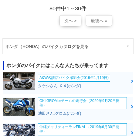
80件中1～30件
次へ >
最後へ »
ホンダ（HONDA）のバイクカタログを見る
ホンダのバイクにはこんな人たちが乗ってます
A&W名護店バイク撮影会(2019年1月19日)
タケシさん:Ｘ４(ホンダ)
OKI GROMerチームの走行会（2020年9月20日開
催）
池田さん:グロム(ホンダ)
沖縄チャリティーランFINAL（2019年6月30日開
催）