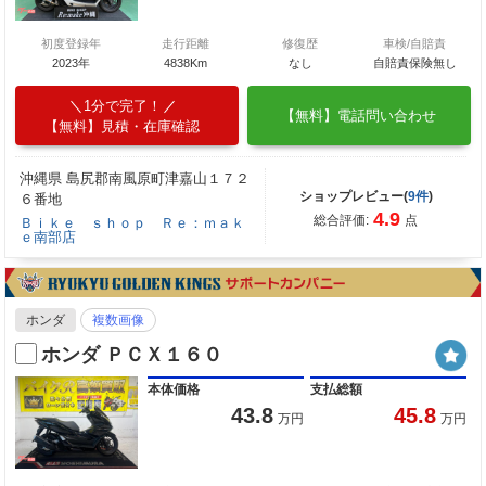
初度登録年
走行距離
修復歴
車検/自賠責
2023年
4838Km
なし
自賠責保険無し
1分で完了！
【無料】電話問い合わせ
【無料】見積・在庫確認
沖縄県 島尻郡南風原町津嘉山１７２
ショップレビュー(
9件
)
６番地
4.9
総合評価:
点
Ｂｉｋｅ ｓｈｏｐ Ｒｅ：ｍａｋ
ｅ南部店
ホンダ
複数画像
ホンダ ＰＣＸ１６０
本体価格
支払総額
43.8
45.8
万円
万円