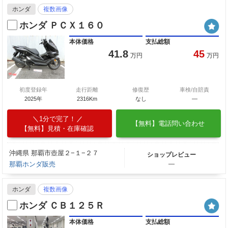
ホンダ
複数画像
ホンダ ＰＣＸ１６０
本体価格
支払総額
41.8
45
万円
万円
初度登録年
走行距離
修復歴
車検/自賠責
2025年
2316Km
なし
―
1分で完了！
【無料】電話問い合わせ
【無料】見積・在庫確認
沖縄県 那覇市壺屋２−１−２７
ショップレビュー
那覇ホンダ販売
―
ホンダ
複数画像
ホンダ ＣＢ１２５Ｒ
本体価格
支払総額