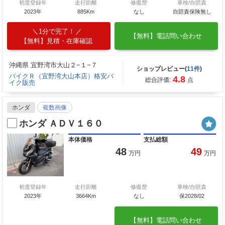
初度登録年
走行距離
修復歴
車検/自賠責
2023年
885Km
なし
自賠責保険無し
1分で完了！
【無料】電話問い合わせ
【無料】見積・在庫確認
沖縄県 宜野湾市大山２−１−７
ショップレビュー(
11件
)
バイクＲ（宜野湾大山本店）格安バ
4.8
総合評価:
点
イク販売
ホンダ
複数画像
ホンダ ＡＤＶ１６０
本体価格
支払総額
48
49
万円
万円
初度登録年
走行距離
修復歴
車検/自賠責
2023年
3664Km
なし
保2028/02
【無料】電話問い合わせ