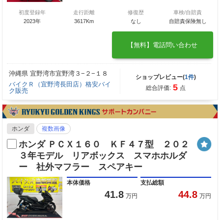
初度登録年
走行距離
修復歴
車検/自賠責
2023年
3617Km
なし
自賠責保険無し
【無料】電話問い合わせ
沖縄県 宜野湾市宜野湾３−２−１８
ショップレビュー(
1件
)
バイクＲ（宜野湾長田店）格安バイ
5
総合評価:
点
ク販売
ホンダ
複数画像
ホンダ ＰＣＸ１６０ ＫＦ４７型 ２０２
３年モデル リアボックス スマホホルダ
ー 社外マフラー スペアキー
本体価格
支払総額
41.8
44.8
万円
万円