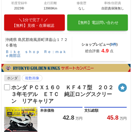
初度登録年
走行距離
修復歴
車検/自賠責
2023年
13969Km
なし
自賠責保険無し
1分で完了！
【無料】電話問い合わせ
【無料】見積・在庫確認
沖縄県 島尻郡南風原町津嘉山１７２
ショップレビュー(
9件
)
６番地
4.9
総合評価:
点
Ｂｉｋｅ ｓｈｏｐ Ｒｅ：ｍａｋ
ｅ南部店
ホンダ
複数画像
ホンダ ＰＣＸ１６０ ＫＦ４７型 ２０２
３年モデル ＥＴＣ 純正ロングスクリー
ン リアキャリア
本体価格
支払総額
42.8
45.8
万円
万円