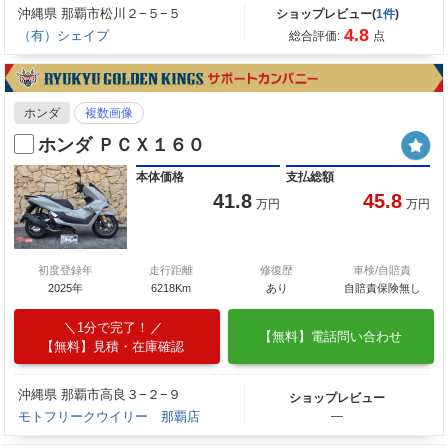
沖縄県 那覇市松川２−５−５
ショップレビュー(
1件
)
4.8
（有）シェイプ
総合評価:
点
ホンダ
複数画像
ホンダ ＰＣＸ１６０
本体価格
支払総額
41.8
45.8
万円
万円
初度登録年
走行距離
修復歴
車検/自賠責
2025年
6218Km
あり
自賠責保険無し
1分で完了！
【無料】電話問い合わせ
【無料】見積・在庫確認
沖縄県 那覇市高良３−２−９
ショップレビュー
モトフリークウイリー 那覇店
―