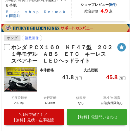
ショップレビュー(
9件
)
６番地
4.9
総合評価:
点
Ｂｉｋｅ ｓｈｏｐ Ｒｅ：ｍａｋ
ｅ南部店
ホンダ
複数画像
ホンダ ＰＣＸ１６０ ＫＦ４７型 ２０２
１年モデル ＡＢＳ ＥＴＣ キーレス
スペアキー ＬＥＤヘッドライト
本体価格
支払総額
41.8
45.8
万円
万円
初度登録年
走行距離
修復歴
車検/自賠責
2021年
651Km
なし
自賠責保険無し
1分で完了！
【無料】電話問い合わせ
【無料】見積・在庫確認