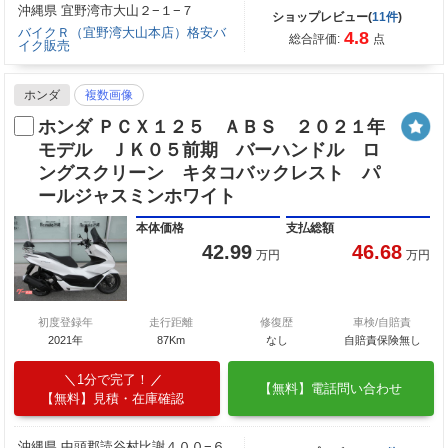
沖縄県 宜野湾市大山２−１−７
ショップレビュー(
11件
)
バイクＲ（宜野湾大山本店）格安バ
4.8
総合評価:
点
イク販売
ホンダ
複数画像
ホンダ ＰＣＸ１２５ ＡＢＳ ２０２１年
モデル ＪＫ０５前期 バーハンドル ロ
ングスクリーン キタコバックレスト パ
ールジャスミンホワイト
本体価格
支払総額
42.99
46.68
万円
万円
初度登録年
走行距離
修復歴
車検/自賠責
2021年
87Km
なし
自賠責保険無し
1分で完了！
【無料】電話問い合わせ
【無料】見積・在庫確認
沖縄県 中頭郡読谷村比謝４００−６