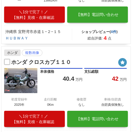
―
13862Km
なし
自賠責保険無し
1分で完了！
【無料】電話問い合わせ
【無料】見積・在庫確認
沖縄県 宜野湾市赤道１−２−１５
ショップレビュー(
4件
)
4
ＨＵＢＷＡＹ
総合評価:
点
ホンダ
複数画像
ホンダ クロスカブ１１０
本体価格
支払総額
40.4
42
万円
万円
初度登録年
走行距離
修復歴
車検/自賠責
2025年
0Km
なし
自賠責保険無し
1分で完了！
【無料】電話問い合わせ
【無料】見積・在庫確認