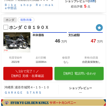
ショップレビュー(
10件
)
Ｂｉｋｅ ｓｈｏｐ Ｒｅ：ｍａｋ
5
総合評価:
点
ｅ中部店
ホンダ
複数画像
ホンダ ＣＢ１９０Ｘ
本体価格
支払総額
46
47
万円
万円
初度登録年
走行距離
修復歴
車検/自賠責
2021年
11000Km
なし
自賠責保険無し
1分で完了！
【無料】電話問い合わせ
【無料】見積・在庫確認
沖縄県 浦添市城間４−１５−１０
ショップレビュー
ＧＡＲＡＧＥ ＳＴＡＲＳ
―