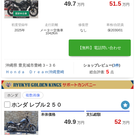
49.7
51.5
万円
万円
初度登録年
走行距離
修復歴
車検/自賠責
2025年
メーター交換車
なし
保2030/01
1042Km
【無料】電話問い合わせ
沖縄県 豊見城市豊崎３−３６
ショップレビュー(
3件
)
5
Ｈｏｎｄａ Ｄｒｅａｍ沖縄豊崎
総合評価:
点
ホンダ
複数画像
ホンダ レブル２５０
本体価格
支払総額
49.9
52
万円
万円