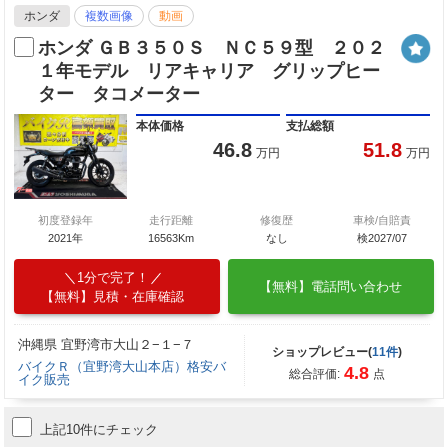
ホンダ
複数画像
動画
ホンダ ＧＢ３５０Ｓ ＮＣ５９型 ２０２
１年モデル リアキャリア グリップヒー
ター タコメーター
本体価格
支払総額
46.8
51.8
万円
万円
初度登録年
走行距離
修復歴
車検/自賠責
2021年
16563Km
なし
検2027/07
1分で完了！
【無料】電話問い合わせ
【無料】見積・在庫確認
沖縄県 宜野湾市大山２−１−７
ショップレビュー(
11件
)
バイクＲ（宜野湾大山本店）格安バ
4.8
総合評価:
点
イク販売
上記10件にチェック