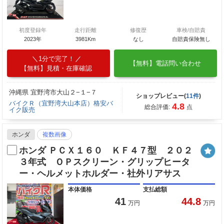
初度登録年
走行距離
修復歴
車検/自賠責
2023年
3981Km
なし
自賠責保険無し
1分で完了！
【無料】電話問い合わせ
【無料】見積・在庫確認
沖縄県 宜野湾市大山２−１−７
ショップレビュー(
11件
)
バイクＲ（宜野湾大山本店）格安バ
4.8
総合評価:
点
イク販売
ホンダ
複数画像
ホンダ ＰＣＸ１６０ ＫＦ４７型 ２０２
３年式 ＯＰスクリーン・グリップヒータ
ー・ヘルメットホルダー・社外リアサス
本体価格
支払総額
41
44.8
万円
万円