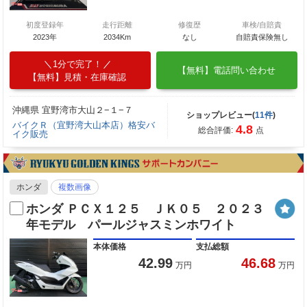
初度登録年
走行距離
修復歴
車検/自賠責
2023年
2034Km
なし
自賠責保険無し
1分で完了！
【無料】電話問い合わせ
【無料】見積・在庫確認
沖縄県 宜野湾市大山２−１−７
ショップレビュー(
11件
)
バイクＲ（宜野湾大山本店）格安バ
4.8
総合評価:
点
イク販売
ホンダ
複数画像
ホンダ ＰＣＸ１２５ ＪＫ０５ ２０２３
年モデル パールジャスミンホワイト
本体価格
支払総額
42.99
46.68
万円
万円