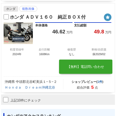
ホンダ
複数画像
ホンダ ＡＤＶ１６０ 純正ＢＯＸ付
本体価格
支払総額
46.62
49.8
万円
万円
初度登録年
走行距離
修復歴
車検/自賠責
2024年
1608Km
なし
保2029/02
【無料】電話問い合わせ
沖縄県 中頭郡北谷町美浜１−５−２
ショップレビュー(
1件
)
5
Ｈｏｎｄａ Ｄｒｅａｍ沖縄北谷
総合評価:
点
上記10件にチェック