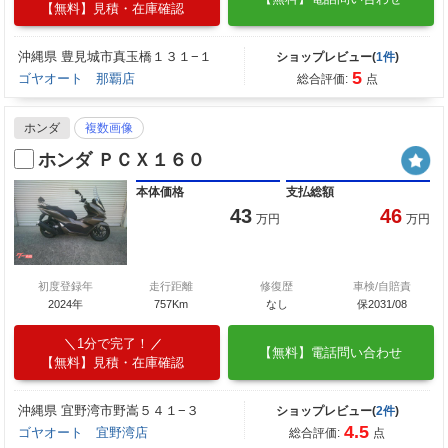
【無料】見積・在庫確認
沖縄県 豊見城市真玉橋１３１−１
ショップレビュー(
1件
)
5
ゴヤオート 那覇店
総合評価:
点
ホンダ
複数画像
ホンダ ＰＣＸ１６０
本体価格
支払総額
43
46
万円
万円
初度登録年
走行距離
修復歴
車検/自賠責
2024年
757Km
なし
保2031/08
1分で完了！
【無料】電話問い合わせ
【無料】見積・在庫確認
沖縄県 宜野湾市野嵩５４１−３
ショップレビュー(
2件
)
4.5
ゴヤオート 宜野湾店
総合評価:
点