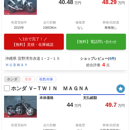
40.48
48.29
万円
万円
初度登録年
走行距離
修復歴
車検/自賠責
2015年
10653Km
なし
車検無し
1分で完了！
【無料】電話問い合わせ
【無料】見積・在庫確認
沖縄県 宜野湾市赤道１−２−１５
ショップレビュー(
4件
)
4
ＨＵＢＷＡＹ
総合評価:
点
ホンダ
更新
複数画像
ホンダ Ｖ−ＴＷＩＮ ＭＡＧＮＡ
本体価格
支払総額
44
49.7
万円
万円
初度登録年
走行距離
修復歴
車検/自賠責