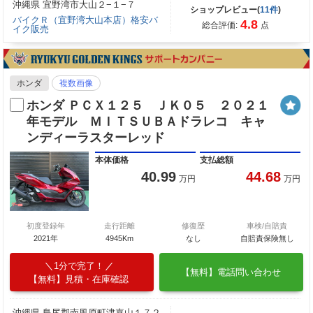
沖縄県 宜野湾市大山２−１−７
ショップレビュー(
11件
)
バイクＲ（宜野湾大山本店）格安バ
4.8
総合評価:
点
イク販売
ホンダ
複数画像
ホンダ ＰＣＸ１２５ ＪＫ０５ ２０２１
年モデル ＭＩＴＳＵＢＡドラレコ キャ
ンディーラスターレッド
本体価格
支払総額
40.99
44.68
万円
万円
初度登録年
走行距離
修復歴
車検/自賠責
2021年
4945Km
なし
自賠責保険無し
1分で完了！
【無料】電話問い合わせ
【無料】見積・在庫確認
沖縄県 島尻郡南風原町津嘉山１７２