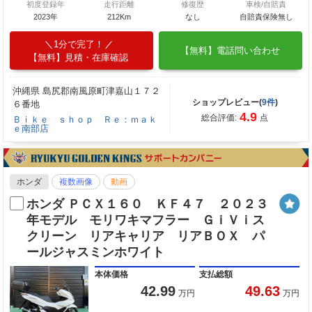
初度登録年
走行距離
修復歴
車検/自賠責
2023年
212Km
なし
自賠責保険無し
1分で完了！
【無料】電話問い合わせ
【無料】見積・在庫確認
沖縄県 島尻郡南風原町津嘉山１７２
ショップレビュー(
9件
)
６番地
4.9
総合評価:
点
Ｂｉｋｅ ｓｈｏｐ Ｒｅ：ｍａｋ
ｅ南部店
ホンダ
複数画像
動画
ホンダ ＰＣＸ１６０ ＫＦ４７ ２０２３
年モデル モリワキマフラー ＧｉＶｉス
クリーン リアキャリア リアＢＯＸ パ
ールジャスミンホワイト
本体価格
支払総額
42.99
49.63
万円
万円