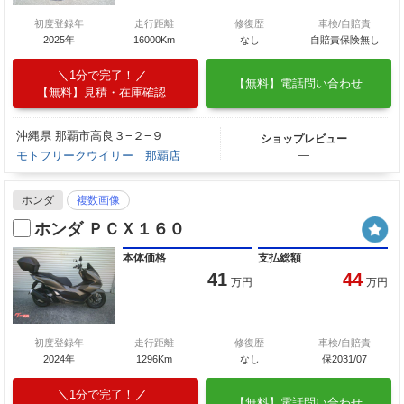
初度登録年
走行距離
修復歴
車検/自賠責
2025年
16000Km
なし
自賠責保険無し
1分で完了！
【無料】電話問い合わせ
【無料】見積・在庫確認
沖縄県 那覇市高良３−２−９
ショップレビュー
モトフリークウイリー 那覇店
―
ホンダ
複数画像
ホンダ ＰＣＸ１６０
本体価格
支払総額
41
44
万円
万円
初度登録年
走行距離
修復歴
車検/自賠責
2024年
1296Km
なし
保2031/07
1分で完了！
【無料】電話問い合わせ