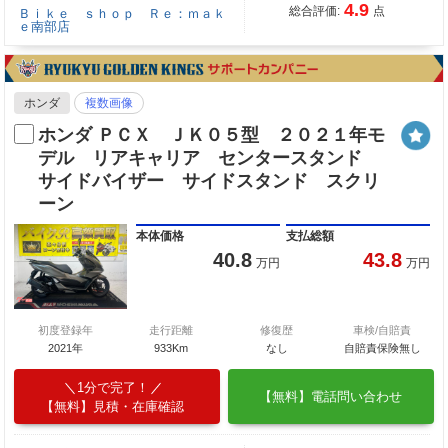
4.9
総合評価:
点
Ｂｉｋｅ ｓｈｏｐ Ｒｅ：ｍａｋ
ｅ南部店
ホンダ
複数画像
ホンダ ＰＣＸ ＪＫ０５型 ２０２１年モ
デル リアキャリア センタースタンド
サイドバイザー サイドスタンド スクリ
ーン
本体価格
支払総額
40.8
43.8
万円
万円
初度登録年
走行距離
修復歴
車検/自賠責
2021年
933Km
なし
自賠責保険無し
1分で完了！
【無料】電話問い合わせ
【無料】見積・在庫確認