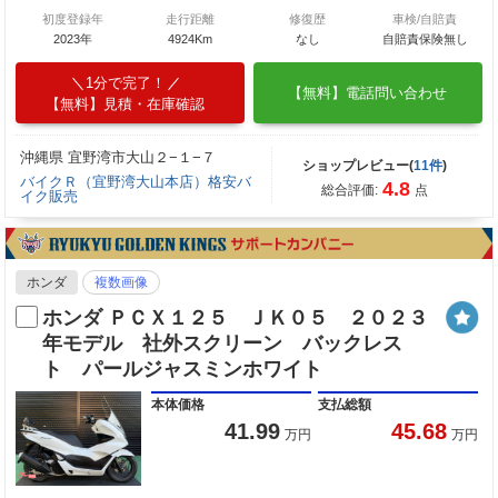
初度登録年
走行距離
修復歴
車検/自賠責
2023年
4924Km
なし
自賠責保険無し
1分で完了！
【無料】電話問い合わせ
【無料】見積・在庫確認
沖縄県 宜野湾市大山２−１−７
ショップレビュー(
11件
)
バイクＲ（宜野湾大山本店）格安バ
4.8
総合評価:
点
イク販売
ホンダ
複数画像
ホンダ ＰＣＸ１２５ ＪＫ０５ ２０２３
年モデル 社外スクリーン バックレス
ト パールジャスミンホワイト
本体価格
支払総額
41.99
45.68
万円
万円