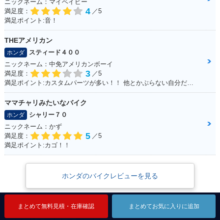
ニックネーム：マイベイビー
4
満足度：
／5
満足ポイント:音！
THEアメリカン
スティード４００
ホンダ
ニックネーム：中免アメリカンボーイ
3
満足度：
／5
満足ポイント:カスタムパーツが多い！！ 他とかぶらない自分だけのオリジナルバイクを作れます☆ 400ccだけど、カスタムすれば迫力満点
ママチャリみたいなバイク
シャリー７０
ホンダ
ニックネーム：かず
5
満足度：
／5
満足ポイント:カゴ！！
ホンダのバイクレビューを見る
まとめて無料見積・在庫確認
まとめて無料見積・在庫確認
まとめて無料見積・在庫確認
まとめてお気に入りに追加
まとめてお気に入りに追加
まとめてお気に入りに追加