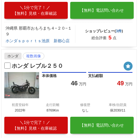
1分で完了！
【無料】電話問い合わせ
【無料】見積・在庫確認
沖縄県 那覇市おもろまち４−２０−１
ショップレビュー(
3件
)
９
5
総合評価:
点
ホンダｓｐｏｒｔｓ池原 新都心店
ホンダ
複数画像
ホンダ レブル２５０
本体価格
支払総額
46
49
万円
万円
初度登録年
走行距離
修復歴
車検/自賠責
2022年
8769Km
なし
保2030/11
1分で完了！
【無料】電話問い合わせ
【無料】見積・在庫確認