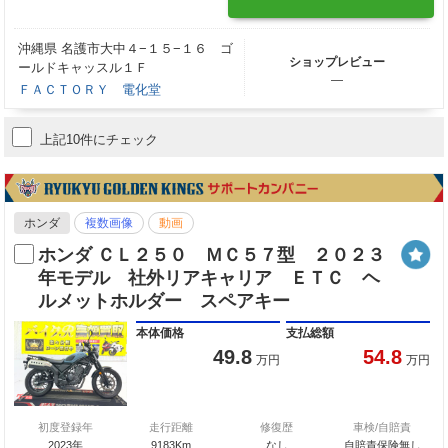
沖縄県 名護市大中４−１５−１６ ゴ
ショップレビュー
ールドキャッスル１Ｆ
―
ＦＡＣＴＯＲＹ 電化堂
上記10件にチェック
ホンダ
複数画像
動画
ホンダ ＣＬ２５０ ＭＣ５７型 ２０２３
年モデル 社外リアキャリア ＥＴＣ ヘ
ルメットホルダー スペアキー
本体価格
支払総額
49.8
54.8
万円
万円
初度登録年
走行距離
修復歴
車検/自賠責
2023年
9183Km
なし
自賠責保険無し