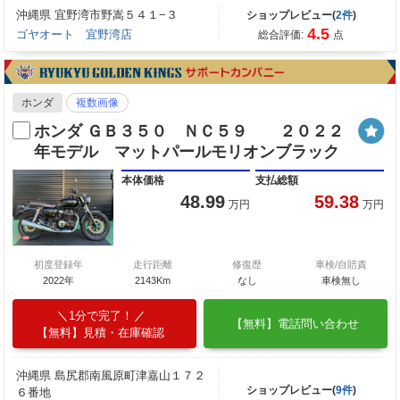
沖縄県 宜野湾市野嵩５４１−３
ショップレビュー(
2件
)
4.5
ゴヤオート 宜野湾店
総合評価:
点
ホンダ
複数画像
ホンダ ＧＢ３５０ ＮＣ５９ ２０２２
年モデル マットパールモリオンブラック
本体価格
支払総額
48.99
59.38
万円
万円
初度登録年
走行距離
修復歴
車検/自賠責
2022年
2143Km
なし
車検無し
1分で完了！
【無料】電話問い合わせ
【無料】見積・在庫確認
沖縄県 島尻郡南風原町津嘉山１７２
ショップレビュー(
9件
)
６番地