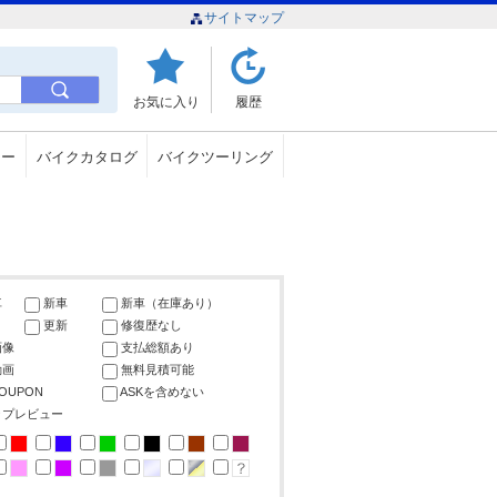
サイトマップ
お気に入り
履歴
ュー
バイクカタログ
バイクツーリング
車
新車
新車（在庫あり）
更新
修復歴なし
画像
支払総額あり
動画
無料見積可能
COUPON
ASKを含めない
ップレビュー