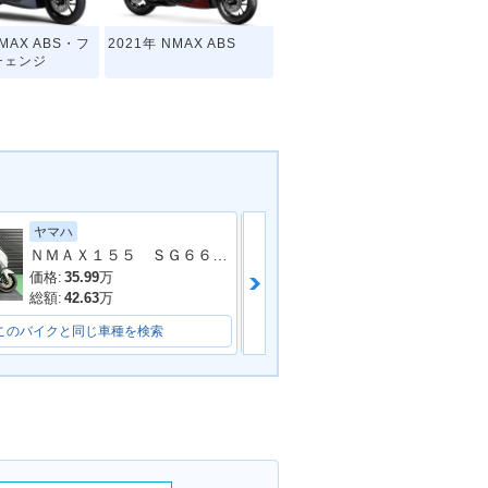
NMAX ABS・フ
2021年 NMAX ABS
チェンジ
ヤマハ
スズキ
NMAX・新登場
ＮＭＡＸ１５５ ＳＧ６６Ｊ ２０２３年モデル フェンダーレス シート レバー キャリパー ホワイトメタリック６
価格:
35.99
万
価格:
27.9
万
総額:
42.63
万
総額:
28.9
万
このバイクと同じ車種を検索
このバイクと同じ車種を検索