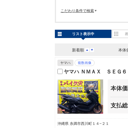
こだわり条件で検索
リスト表示中
新着順
本体
ヤマハ
複数画像
ヤマハ ＮＭＡＸ ＳＥＧ
本体価
支払総
沖縄県 糸満市西川町１４−２１