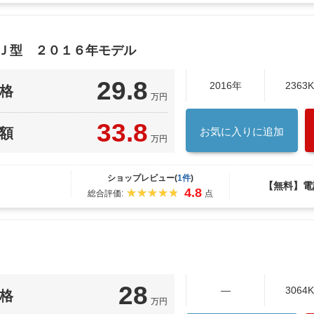
６Ｊ型 ２０１６年モデル
29.8
2016年
2363
格
万円
33.8
額
お気に入りに追加
万円
ショップレビュー(
1件
)
【無料】電
4.8
総合評価:
点
28
―
3064
格
万円