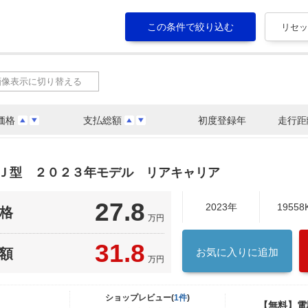
画像表示に切り替える
価格
支払総額
初度登録年
走行距
６Ｊ型 ２０２３年モデル リアキャリア
27.8
2023年
19558
格
万円
31.8
額
お気に入りに追加
万円
ショップレビュー(
1件
)
【無料】電