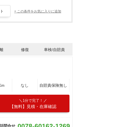
+ この条件をお気に入りに追加
離
修復
車検/自賠責
Km
なし
自賠責保険無し
1分で完了！
【無料】見積・在庫確認
0078-60162-1269
話問合せ