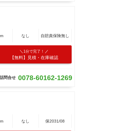
Km
なし
自賠責保険無し
1分で完了！
【無料】見積・在庫確認
0078-60162-1269
話問合せ
Km
なし
保2031/08