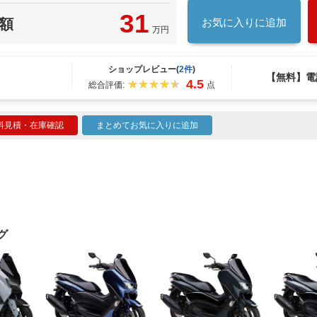
31
額
お気に入りに追加
万円
ショップレビュー(
2件
)
【無料】電
4.5
総合評価:
点
料見積・在庫確認
まとめてお気に入りに追加
グ