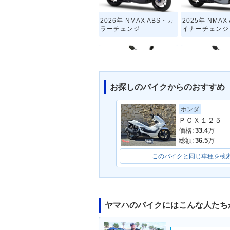
2026年 NMAX ABS・カ
2025年 NMAX
ラーチェンジ
イナーチェンジ
お探しのバイクからのおすすめ
ホンダ
2020年 NMAX ABS・カ
2019年 NMAX
ＰＣＸ１２５
ラーチェンジ
ラーチェンジ
価格:
33.4
万
総額:
36.5
万
このバイクと同じ車種を検
ヤマハのバイクにはこんな人たち