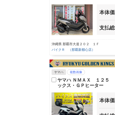
本体価
支払総
沖縄県 那覇市大道２０２ １Ｆ
バイクＲ （那覇新都心店）
ヤマハ
複数画像
ヤマハ ＮＭＡＸ １２５
ックス・ＧＰヒーター
本体価