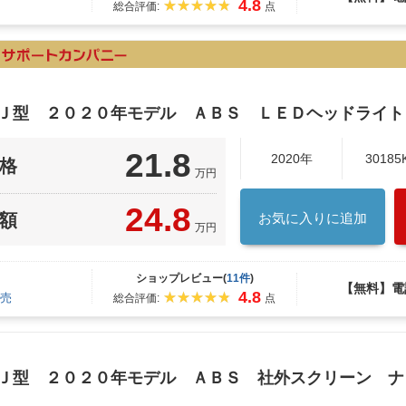
4.8
総合評価:
点
６Ｊ型 ２０２０年モデル ＡＢＳ ＬＥＤヘッドライト
21.8
2020年
30185
格
万円
24.8
額
お気に入りに追加
万円
ショップレビュー(
11件
)
【無料】電
4.8
売
総合評価:
点
６Ｊ型 ２０２０年モデル ＡＢＳ 社外スクリーン 