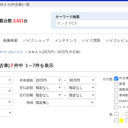
ＭＡＸ(中古車)一覧
キーワード検索
載台数
2,511
台
画像検索
バイクショップ
メンテナンス
バイク買取
バイクレビ
ヤマハのバイク
＞
ＮＭＡＸ(20万円～30万円,中古車)
古車)
7
件中 1～7件を表示
中古
その他
本体価格
～
新着
支払総額
～
複数
走行距離
～
車両
Goo
地域
ショ
色