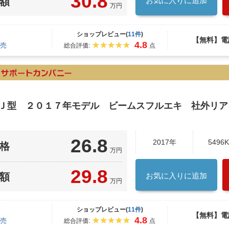
30.8
額
お気に入りに追加
万円
ショップレビュー(
11件
)
【無料】電
4.8
売
総合評価:
点
６Ｊ型 ２０１７年モデル ビームスフルエキ 社外リ
26.8
2017年
5496
格
万円
29.8
額
お気に入りに追加
万円
ショップレビュー(
11件
)
【無料】電
4.8
売
総合評価:
点