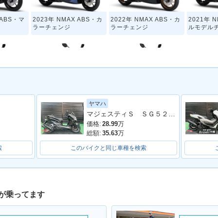
 ABS・マ
2023年 NMAX ABS・カ
2022年 NMAX ABS・カ
2021年 
ラーチェンジ
ラーチェンジ
ルモデル
ヤマハ
 ABS・カ
2018年 NMAX ABS・カ
2017年 NMAX ABS・マ
2016年 
マジェスティＳ ＳＧ５２Ｊ 最終２０２０年モデル 純正ロングスクリーン ブラックメタリックＸ
ラーチェンジ
イナーチェンジ
価格:
28.99
万
総額:
35.63
万
索
このバイクと同じ車種を検索
が乗ってます