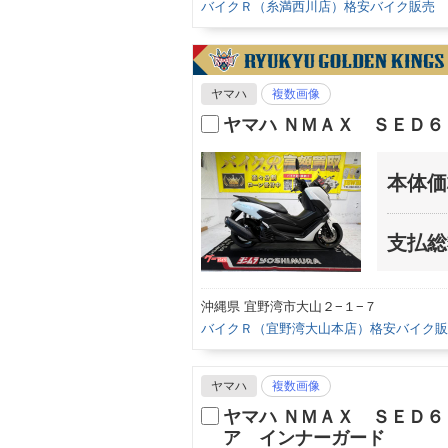
バイクＲ（糸満西川店）格安バイク販売
ヤマハ
複数画像
ヤマハ ＮＭＡＸ ＳＥＤ
本体価
支払総
沖縄県 宜野湾市大山２−１−７
バイクＲ（宜野湾大山本店）格安バイク販
ヤマハ
複数画像
ヤマハ ＮＭＡＸ ＳＥＤ
ア インナーガード