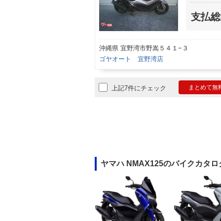
支払総
沖縄県 宜野湾市野嵩５４１−３
ゴヤオート 宜野湾店
まとめて無
上記7件にチェック
ヤマハ NMAX125のバイクカタロ