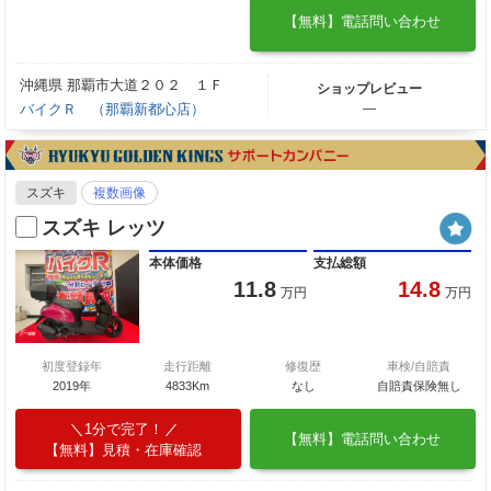
【無料】電話問い合わせ
沖縄県 那覇市大道２０２ １Ｆ
ショップレビュー
バイクＲ （那覇新都心店）
―
スズキ
複数画像
スズキ レッツ
本体価格
支払総額
11.8
14.8
万円
万円
初度登録年
走行距離
修復歴
車検/自賠責
2019年
4833Km
なし
自賠責保険無し
1分で完了！
【無料】電話問い合わせ
【無料】見積・在庫確認