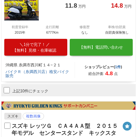
11.8
14.8
万円
万円
初度登録年
走行距離
修復歴
車検/自賠責
2015年
6777Km
なし
自賠責保険無し
1分で完了！
【無料】電話問い合わせ
【無料】見積・在庫確認
沖縄県 糸満市西川町１４−２１
ショップレビュー(
1件
)
バイクＲ（糸満西川店）格安バイク
4.8
総合評価:
点
販売
上記10件にチェック
スズキ
複数画像
スズキ レッツＧ ＣＡ４ＡＡ型 ２０１５
年モデル センタースタンド キックスタ