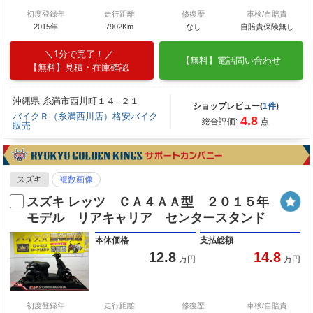
初度登録年
走行距離
修復歴
車検/自賠責
2015年
7902Km
なし
自賠責保険無し
1分で完了！
【無料】電話問い合わせ
【無料】見積・在庫確認
沖縄県 糸満市西川町１４−２１
ショップレビュー(
1件
)
バイクＲ（糸満西川店）格安バイク
4.8
総合評価:
点
販売
スズキ
複数画像
スズキ レッツ ＣＡ４ＡＡ型 ２０１５年
モデル リアキャリア センタースタンド
本体価格
支払総額
12.8
14.8
万円
万円
初度登録年
走行距離
修復歴
車検/自賠責