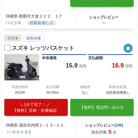
沖縄県 那覇市大道２０２ １Ｆ
ショップレビュー
バイクＲ （那覇新都心店）
―
スズキ
複数画像
スズキ レッツバスケット
本体価格
支払総額
15.9
16.9
万円
万円
初度登録年
走行距離
修復歴
車検/自賠責
2022年
5574Km
なし
自賠責保険無し
1分で完了！
【無料】電話問い合わせ
【無料】見積・在庫確認
沖縄県 浦添市内間２−１３−２３
ショップレビュー(
3件
)
5
Ｊ−ＨＯＵＳＥ
総合評価:
点