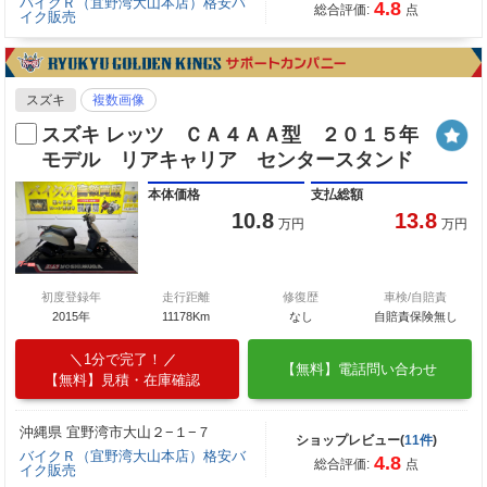
バイクＲ（宜野湾大山本店）格安バ
4.8
総合評価:
点
イク販売
スズキ
複数画像
スズキ レッツ ＣＡ４ＡＡ型 ２０１５年
モデル リアキャリア センタースタンド
本体価格
支払総額
10.8
13.8
万円
万円
初度登録年
走行距離
修復歴
車検/自賠責
2015年
11178Km
なし
自賠責保険無し
1分で完了！
【無料】電話問い合わせ
【無料】見積・在庫確認
沖縄県 宜野湾市大山２−１−７
ショップレビュー(
11件
)
バイクＲ（宜野湾大山本店）格安バ
4.8
総合評価:
点
イク販売