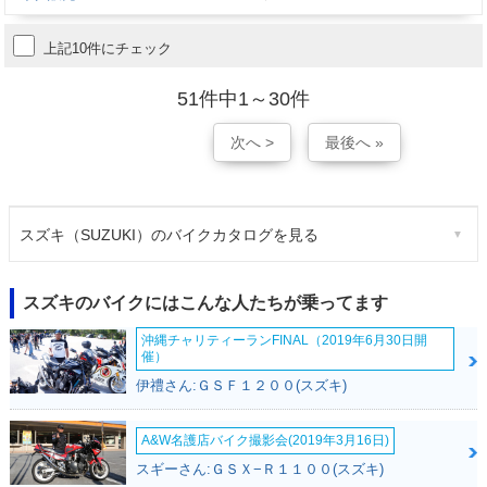
上記10件にチェック
51件中1～30件
次へ >
最後へ »
スズキ（SUZUKI）のバイクカタログを見る
スズキのバイクにはこんな人たちが乗ってます
沖縄チャリティーランFINAL（2019年6月30日開
催）
伊禮さん:ＧＳＦ１２００(スズキ)
A&W名護店バイク撮影会(2019年3月16日)
スギーさん:ＧＳＸ−Ｒ１１００(スズキ)