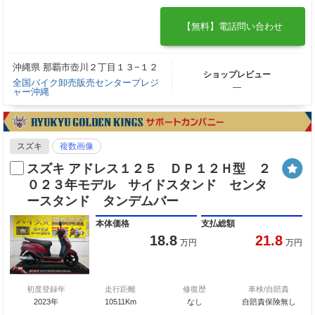
【無料】電話問い合わせ
沖縄県 那覇市壺川２丁目１３−１２
ショップレビュー
全国バイク卸売販売センタープレジ
―
ャー沖縄
スズキ
複数画像
スズキ アドレス１２５ ＤＰ１２Ｈ型 ２
０２３年モデル サイドスタンド センタ
ースタンド タンデムバー
本体価格
支払総額
18.8
21.8
万円
万円
初度登録年
走行距離
修復歴
車検/自賠責
2023年
10511Km
なし
自賠責保険無し