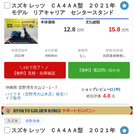
スズキ レッツ ＣＡ４ＡＡ型 ２０２１年
モデル リアキャリア センタースタンド
本体価格
支払総額
12.8
15.8
万円
万円
初度登録年
走行距離
修復歴
車検/自賠責
2021年
9460Km
なし
自賠責保険無し
1分で完了！
【無料】電話問い合わせ
【無料】見積・在庫確認
沖縄県 宜野湾市大山２−１−７
ショップレビュー(
11件
)
バイクＲ（宜野湾大山本店）格安バ
4.8
総合評価:
点
イク販売
スズキ
複数画像
スズキ レッツ ＣＡ４ＡＡ型 ２０２１年