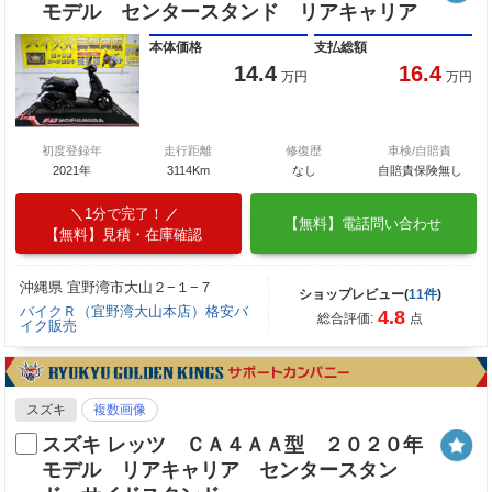
モデル センタースタンド リアキャリア
本体価格
支払総額
14.4
16.4
万円
万円
初度登録年
走行距離
修復歴
車検/自賠責
2021年
3114Km
なし
自賠責保険無し
1分で完了！
【無料】電話問い合わせ
【無料】見積・在庫確認
沖縄県 宜野湾市大山２−１−７
ショップレビュー(
11件
)
バイクＲ（宜野湾大山本店）格安バ
4.8
総合評価:
点
イク販売
スズキ
複数画像
スズキ レッツ ＣＡ４ＡＡ型 ２０２０年
モデル リアキャリア センタースタン