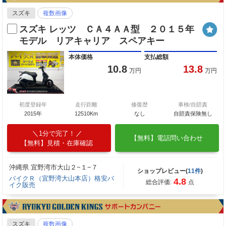
スズキ
複数画像
スズキ レッツ ＣＡ４ＡＡ型 ２０１５年
モデル リアキャリア スペアキー
本体価格
支払総額
10.8
13.8
万円
万円
初度登録年
走行距離
修復歴
車検/自賠責
2015年
12510Km
なし
自賠責保険無し
1分で完了！
【無料】電話問い合わせ
【無料】見積・在庫確認
沖縄県 宜野湾市大山２−１−７
ショップレビュー(
11件
)
バイクＲ（宜野湾大山本店）格安バ
4.8
総合評価:
点
イク販売
スズキ
複数画像