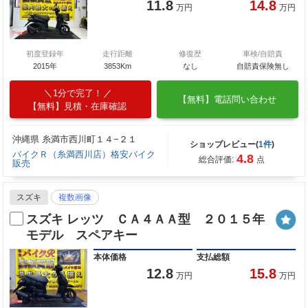
11.8
14.8
万円
万円
初度登録年
走行距離
修復歴
車検/自賠責
2015年
3853Km
なし
自賠責保険無し
1分で完了！
【無料】電話問い合わせ
【無料】見積・在庫確認
沖縄県 糸満市西川町１４−２１
ショップレビュー(
1件
)
バイクＲ（糸満西川店）格安バイク
4.8
総合評価:
点
販売
スズキ
複数画像
スズキ レッツ ＣＡ４ＡＡ型 ２０１５年
モデル スペアキー
本体価格
支払総額
12.8
15.8
万円
万円