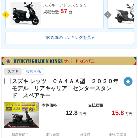
スズキ アドレス１２５
57
掲載台数
台
1
2
4位以降のランキングを見る
スズキ
複数画像
スズキ レッツ ＣＡ４ＡＡ型 ２０２０年
モデル リアキャリア センタースタン
ド スペアキー
本体価格
支払総額
12.8
15.8
万円
万円
初度登録年
走行距離
修復歴
車検/自賠責