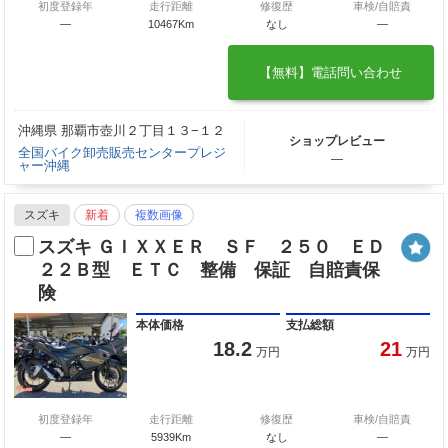
初度登録年
走行距離
修復歴
車検/自賠責
―
10467Km
なし
―
【無料】電話問い合わせ
沖縄県 那覇市壺川２丁目１３−１２
ショップレビュー
全国バイク卸売販売センタープレジ
―
ャー沖縄
スズキ
新着
複数画像
スズキ ＧＩＸＸＥＲ ＳＦ ２５０ ＥＤ
２２Ｂ型 ＥＴＣ 整備 保証 自賠責保
険
本体価格
支払総額
18.2
21
万円
万円
初度登録年
走行距離
修復歴
車検/自賠責
―
5939Km
なし
―