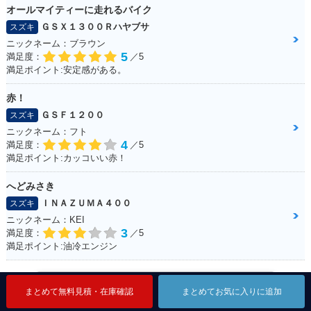
オールマイティーに走れるバイク
ＧＳＸ１３００Ｒハヤブサ
スズキ
ニックネーム：ブラウン
5
満足度：
／5
満足ポイント:安定感がある。
赤！
ＧＳＦ１２００
スズキ
ニックネーム：フト
4
満足度：
／5
満足ポイント:カッコいい赤！
へどみさき
ＩＮＡＺＵＭＡ４００
スズキ
ニックネーム：KEI
3
満足度：
／5
満足ポイント:油冷エンジン
スズキのバイクレビューを見る
まとめて無料見積・在庫確認
まとめて無料見積・在庫確認
まとめて無料見積・在庫確認
まとめてお気に入りに追加
まとめてお気に入りに追加
まとめてお気に入りに追加