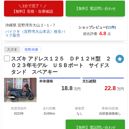
1分で完了！
【無料】電話問い合わせ
【無料】見積・在庫確認
沖縄県 宜野湾市大山２−１−７
ショップレビュー(
11件
)
バイクＲ（宜野湾大山本店）格安バ
4.8
総合評価:
点
イク販売
スズキ
複数画像
スズキ アドレス１２５ ＤＰ１２Ｈ型 ２
０２３年モデル ＵＳＢポート サイドス
タンド スペアキー
本体価格
支払総額
18.8
22.8
万円
万円
初度登録年
走行距離
修復歴
車検/自賠責
2023年
3145Km
なし
自賠責保険無し
【無料】電話問い合わせ