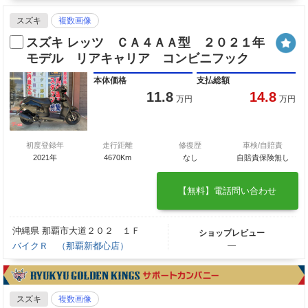
スズキ
複数画像
スズキ レッツ ＣＡ４ＡＡ型 ２０２１年
モデル リアキャリア コンビニフック
本体価格
支払総額
11.8
14.8
万円
万円
初度登録年
走行距離
修復歴
車検/自賠責
2021年
4670Km
なし
自賠責保険無し
【無料】電話問い合わせ
沖縄県 那覇市大道２０２ １Ｆ
ショップレビュー
バイクＲ （那覇新都心店）
―
スズキ
複数画像