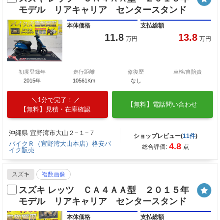
モデル リアキャリア センタースタンド
本体価格
支払総額
11.8
13.8
万円
万円
初度登録年
走行距離
修復歴
車検/自賠責
2015年
10561Km
なし
1分で完了！
【無料】電話問い合わせ
【無料】見積・在庫確認
沖縄県 宜野湾市大山２−１−７
ショップレビュー(
11件
)
バイクＲ（宜野湾大山本店）格安バ
4.8
総合評価:
点
イク販売
スズキ
複数画像
スズキ レッツ ＣＡ４ＡＡ型 ２０１５年
モデル リアキャリア センタースタンド
本体価格
支払総額