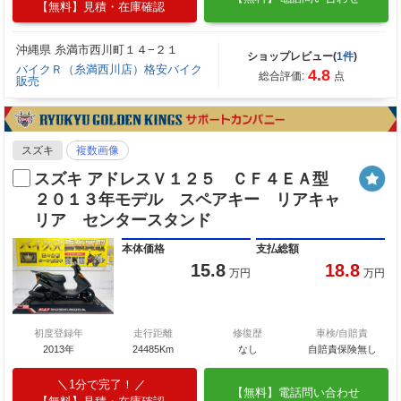
【無料】見積・在庫確認
沖縄県 糸満市西川町１４−２１
ショップレビュー(
1件
)
バイクＲ（糸満西川店）格安バイク
4.8
総合評価:
点
販売
スズキ
複数画像
スズキ アドレスＶ１２５ ＣＦ４ＥＡ型
２０１３年モデル スペアキー リアキャ
リア センタースタンド
本体価格
支払総額
15.8
18.8
万円
万円
初度登録年
走行距離
修復歴
車検/自賠責
2013年
24485Km
なし
自賠責保険無し
1分で完了！
【無料】電話問い合わせ