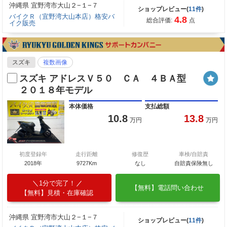
沖縄県 宜野湾市大山２−１−７
ショップレビュー(
11件
)
バイクＲ（宜野湾大山本店）格安バ
4.8
総合評価:
点
イク販売
スズキ
複数画像
スズキ アドレスＶ５０ ＣＡ ４ＢＡ型
２０１８年モデル
本体価格
支払総額
10.8
13.8
万円
万円
初度登録年
走行距離
修復歴
車検/自賠責
2018年
9727Km
なし
自賠責保険無し
1分で完了！
【無料】電話問い合わせ
【無料】見積・在庫確認
沖縄県 宜野湾市大山２−１−７
ショップレビュー(
11件
)