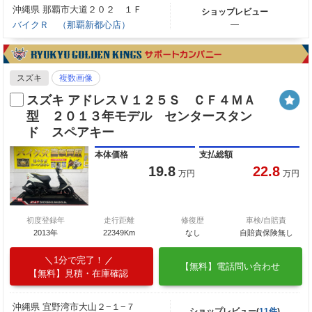
沖縄県 那覇市大道２０２ １Ｆ
ショップレビュー
バイクＲ （那覇新都心店）
―
スズキ
複数画像
スズキ アドレスＶ１２５Ｓ ＣＦ４ＭＡ
型 ２０１３年モデル センタースタン
ド スペアキー
本体価格
支払総額
19.8
22.8
万円
万円
初度登録年
走行距離
修復歴
車検/自賠責
2013年
22349Km
なし
自賠責保険無し
1分で完了！
【無料】電話問い合わせ
【無料】見積・在庫確認
沖縄県 宜野湾市大山２−１−７
ショップレビュー(
11件
)