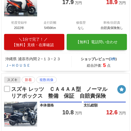
17.9
18.9
万円
万円
初度登録年
走行距離
修復歴
車検/自賠責
2022年
5456Km
なし
自賠責保険無し
1分で完了！
【無料】電話問い合わせ
【無料】見積・在庫確認
沖縄県 浦添市内間２−１３−２３
ショップレビュー(
3件
)
5
Ｊ−ＨＯＵＳＥ
総合評価:
点
スズキ
新着
複数画像
スズキ レッツ ＣＡ４ＡＡ型 ノーマル
リアボックス 整備 保証 自賠責保険
本体価格
支払総額
10.8
12.6
万円
万円