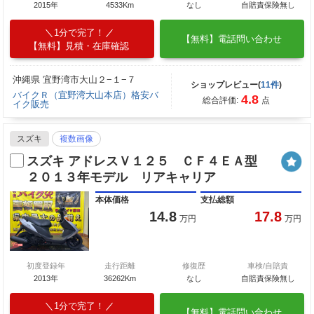
2015年
4533Km
なし
自賠責保険無し
1分で完了！
【無料】電話問い合わせ
【無料】見積・在庫確認
沖縄県 宜野湾市大山２−１−７
ショップレビュー(
11件
)
バイクＲ（宜野湾大山本店）格安バ
4.8
総合評価:
点
イク販売
スズキ
複数画像
スズキ アドレスＶ１２５ ＣＦ４ＥＡ型
２０１３年モデル リアキャリア
本体価格
支払総額
14.8
17.8
万円
万円
初度登録年
走行距離
修復歴
車検/自賠責
2013年
36262Km
なし
自賠責保険無し
1分で完了！
【無料】電話問い合わせ