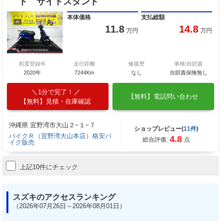
ド サイドスタンド
本体価格
支払総額
11.8
14.8
万円
万円
初度登録年
走行距離
修復歴
車検/自賠責
2020年
7244Km
なし
自賠責保険無し
1分で完了！
【無料】電話問い合わせ
【無料】見積・在庫確認
沖縄県 宜野湾市大山２−１−７
ショップレビュー(
11件
)
バイクＲ（宜野湾大山本店）格安バ
4.8
総合評価:
点
イク販売
上記10件にチェック
スズキのアクセスランキング
（2026年07月26日～2026年08月01日）