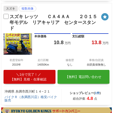
スズキ
複数画像
スズキ レッツ ＣＡ４ＡＡ ２０１５
年モデル リアキャリア センタースタン
ド
本体価格
支払総額
10.8
13.8
万円
万円
初度登録年
走行距離
修復歴
車検/自賠責
2015年
14050Km
なし
自賠責保険無し
1分で完了！
【無料】電話問い合わせ
【無料】見積・在庫確認
沖縄県 糸満市西川町１４−２１
ショップレビュー(
1件
)
バイクＲ（糸満西川店）格安バイク
4.8
総合評価:
点
販売