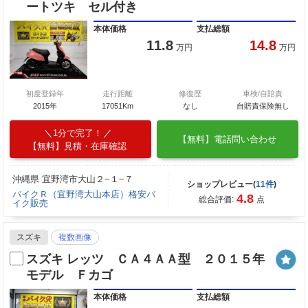
ートツキ セル付き
本体価格
支払総額
11.8
14.8
万円
万円
初度登録年
走行距離
修復歴
車検/自賠責
2015年
17051Km
なし
自賠責保険無し
1分で完了！
【無料】電話問い合わせ
【無料】見積・在庫確認
沖縄県 宜野湾市大山２−１−７
ショップレビュー(
11件
)
バイクＲ（宜野湾大山本店）格安バ
4.8
総合評価:
点
イク販売
スズキ
複数画像
スズキ レッツ ＣＡ４ＡＡ型 ２０１５年
モデル Ｆカゴ
本体価格
支払総額