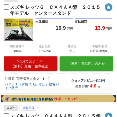
スズキ レッツＧ ＣＡ４ＡＡ型 ２０１５
年モデル センタースタンド
本体価格
支払総額
10.9
13.9
万円
万円
初度登録年
走行距離
修復歴
車検/自賠責
2015年
11852Km
なし
自賠責保険無し
1分で完了！
【無料】電話問い合わせ
【無料】見積・在庫確認
沖縄県 宜野湾市大山２−１−７
ショップレビュー(
11件
)
バイクＲ（宜野湾大山本店）格安バ
4.8
総合評価:
点
イク販売
スズキ
複数画像
スズキ レッツ ＣＡ４ＡＡ型 ２０１５年