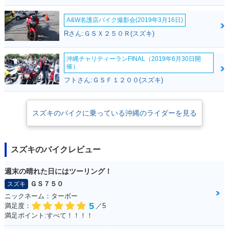
A&W名護店バイク撮影会(2019年3月16日)
Rさん:ＧＳＸ２５０Ｒ(スズキ)
沖縄チャリティーランFINAL（2019年6月30日開
催）
フトさん:ＧＳＦ１２００(スズキ)
スズキのバイクに乗っている沖縄のライダーを見る
スズキのバイクレビュー
週末の晴れた日にはツーリング！
ＧＳ７５０
スズキ
ニックネーム：ターボー
5
満足度：
／5
満足ポイント:すべて！！！！