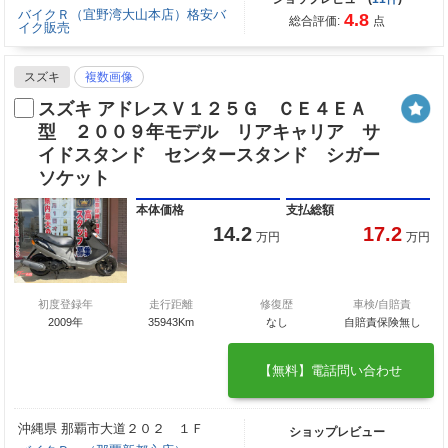
バイクＲ（宜野湾大山本店）格安バ
4.8
総合評価:
点
イク販売
スズキ
複数画像
スズキ アドレスＶ１２５Ｇ ＣＥ４ＥＡ
型 ２００９年モデル リアキャリア サ
イドスタンド センタースタンド シガー
ソケット
本体価格
支払総額
14.2
17.2
万円
万円
初度登録年
走行距離
修復歴
車検/自賠責
2009年
35943Km
なし
自賠責保険無し
【無料】電話問い合わせ
沖縄県 那覇市大道２０２ １Ｆ
ショップレビュー