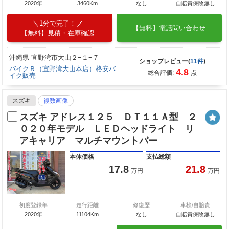
2020年
3460Km
なし
自賠責保険無し
1分で完了！
【無料】電話問い合わせ
【無料】見積・在庫確認
沖縄県 宜野湾市大山２−１−７
ショップレビュー(
11件
)
バイクＲ（宜野湾大山本店）格安バ
4.8
総合評価:
点
イク販売
スズキ
複数画像
スズキ アドレス１２５ ＤＴ１１Ａ型 ２
０２０年モデル ＬＥＤヘッドライト リ
アキャリア マルチマウントバー
本体価格
支払総額
17.8
21.8
万円
万円
初度登録年
走行距離
修復歴
車検/自賠責
2020年
11104Km
なし
自賠責保険無し