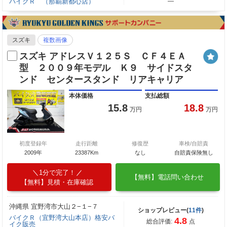
バイクＲ （那覇新都心店）
―
スズキ
複数画像
スズキ アドレスＶ１２５Ｓ ＣＦ４ＥＡ
型 ２００９年モデル Ｋ９ サイドスタ
ンド センタースタンド リアキャリア
本体価格
支払総額
15.8
18.8
万円
万円
初度登録年
走行距離
修復歴
車検/自賠責
2009年
23387Km
なし
自賠責保険無し
1分で完了！
【無料】電話問い合わせ
【無料】見積・在庫確認
沖縄県 宜野湾市大山２−１−７
ショップレビュー(
11件
)
バイクＲ（宜野湾大山本店）格安バ
4.8
総合評価:
点
イク販売