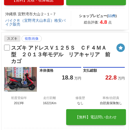
【無料】見積・在庫確認
沖縄県 宜野湾市大山２−１−７
ショップレビュー(
11件
)
バイクＲ（宜野湾大山本店）格安バ
4.8
総合評価:
点
イク販売
スズキ
複数画像
スズキ アドレスＶ１２５Ｓ ＣＦ４ＭＡ
型 ２０１３年モデル リアキャリア 前
カゴ
本体価格
支払総額
18.8
22.8
万円
万円
初度登録年
走行距離
修復歴
車検/自賠責
2013年
16221Km
なし
自賠責保険無し
【無料】電話問い合わせ