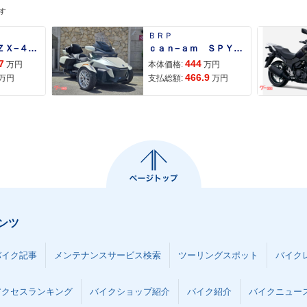
す
ＢＲＰ
Ｎｉｎｊａ ＺＸ−４Ｒ ＳＥ
ｃａｎ−ａｍ ＳＰＹＤＥＲ ＲＴ ＬＩＭＩＴＥＤ
7
444
万円
本体価格:
万円
466.9
万円
支払総額:
万円
ンツ
バイク記事
メンテナンスサービス検索
ツーリングスポット
バイク
アクセスランキング
バイクショップ紹介
バイク紹介
バイクニュー