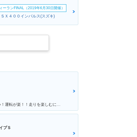
ーランFINAL（2019年6月30日開催）
ＧＳＸ４００インパルス(スズキ)
満足ポイント:パワーがあるんで速い！運転が楽！！走りを楽しむにはもってこいの1台！足回りかえるとかなり乗りやすくなります
イプＳ