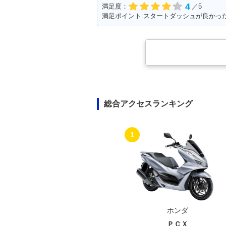
4
満足度：
／5
総合アクセスランキング
1
ホンダ
ＰＣＸ