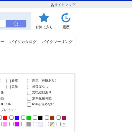
サイトマップ
お気に入り
履歴
ュー
バイクカタログ
バイクツーリング
車
新車
新車（在庫あり）
更新
修復歴なし
画像
支払総額あり
動画
無料見積可能
COUPON
ASKを含めない
ップレビュー