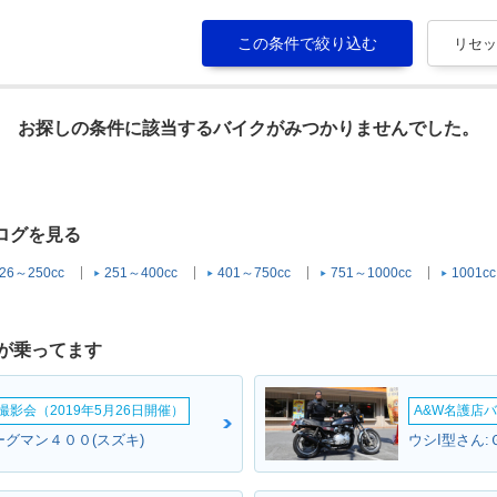
お探しの条件に該当するバイクがみつかりませんでした。
タログを見る
26～250cc
251～400cc
401～750cc
751～1000cc
1001c
が乗ってます
影会（2019年5月26日開催）
A&W名護店バ
ーグマン４００(スズキ)
ウシI型さん: