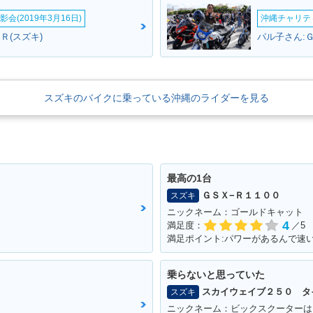
会(2019年3月16日)
沖縄チャリティ
Ｒ(スズキ)
パル子さん:
スズキのバイクに乗っている沖縄のライダーを見る
最高の1台
ＧＳＸ−Ｒ１１００
スズキ
ニックネーム：ゴールドキャット
4
満足度：
／5
乗らないと思っていた
スカイウェイブ２５０ タ
スズキ
ニックネーム：ビックスクーターは