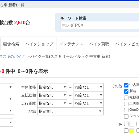
古車,新着)一覧
キーワード検索
載台数
2,510
台
画像検索
バイクショップ
メンテナンス
バイク買取
バイクレビ
スズキのバイク
＞
バイク一覧(スズキ,オールドルック,中古車,新着)
)
0
件中 0～0件を表示
中古
その他
本体価格
～
新着
支払総額
～
複数
走行距離
～
車両
Goo
地域
ショ
色