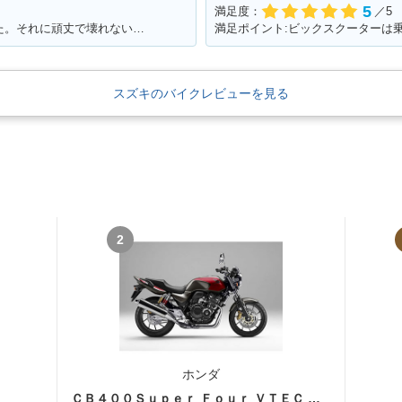
5
満足度：
／5
満足ポイント:スタートダッシュが良かった。それに頑丈で壊れない。燃費はそこそこ。あと、足元もフラットで、リアにはボックスを付ければ、相当量を運べます。シート下は、フルフェイスがしっかりと格納できました。あとはフロントの内側収納もたっぷりサイズで、500のペットボトルも入ります。企画でやった、V100 ツーリングは今でも思い出になってます。そんな便利な一台です。
スズキのバイクレビューを見る
2
ホンダ
ＣＢ４００Ｓｕｐｅｒ Ｆｏｕｒ ＶＴＥＣ ＳＰＥＣ３