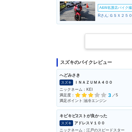
A&W名護店バイク撮影
Rさん:ＧＳＸ２５０
スズキのバイクレビュー
へどみさき
ＩＮＡＺＵＭＡ４００
スズキ
ニックネーム：KEI
3
満足度：
／5
満足ポイント:油冷エンジン
キビキビ2ストが良かった
アドレスＶ１００
スズキ
ニックネーム：江戸のスピードスター