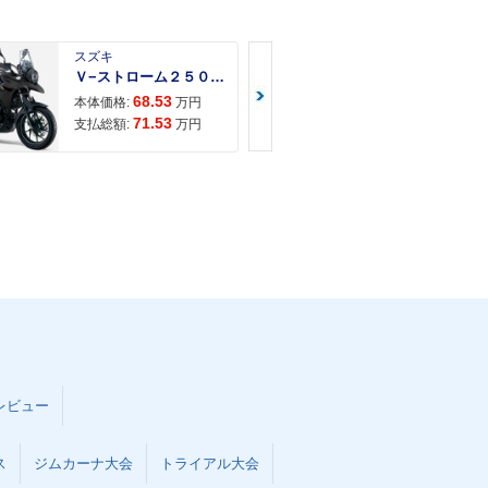
スズキ
スズキ
Ｖ−ストローム２５０ ２６年モデル 水冷２気筒エンジン ＬＥＤヘッドライト標準装備
68.53
68.
本体価格:
万円
本体価格:
71.53
72.
支払総額:
万円
支払総額:
レビュー
ス
ジムカーナ大会
トライアル大会