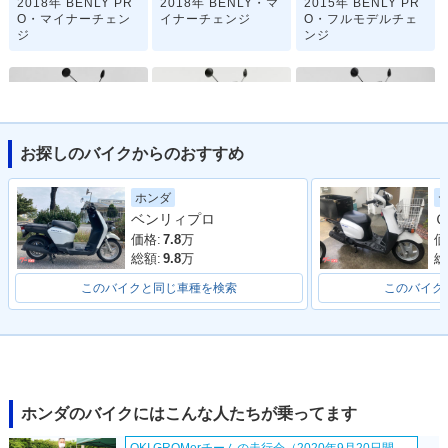
2018年 BENLY PR
2018年 BENLY・マ
2015年 BENLY PR
O・マイナーチェン
イナーチェンジ
O・フルモデルチェ
ジ
ンジ
お探しのバイクからのおすすめ
2015年 BENLY・フ
2012年 BENLY・追
2011年 BNELY PR
ホンダ
ルモデルチェンジ
加
O・新登場
ベンリィプロ
Ｇ
価格:
7.8
万
価
総額:
9.8
万
総
このバイクと同じ車種を検索
このバイク
2011年 BENLY・新
登場
ホンダのバイクにはこんな人たちが乗ってます