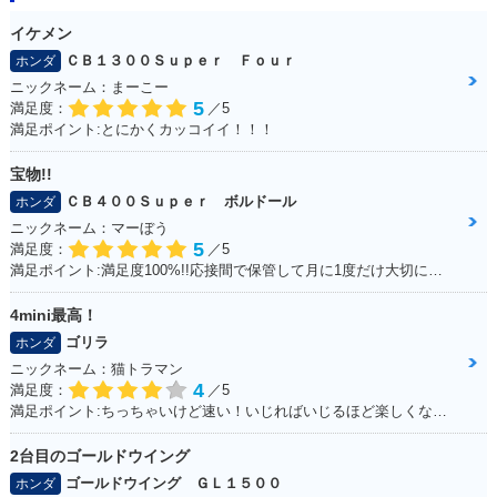
イケメン
ＣＢ１３００Ｓｕｐｅｒ Ｆｏｕｒ
ホンダ
ニックネーム：まーこー
5
満足度：
／5
満足ポイント:とにかくカッコイイ！！！
宝物!!
ＣＢ４００Ｓｕｐｅｒ ボルドール
ホンダ
ニックネーム：マーぼう
5
満足度：
／5
満足ポイント:満足度100%!!応接間で保管して月に1度だけ大切に乗っています
4mini最高！
ゴリラ
ホンダ
ニックネーム：猫トラマン
4
満足度：
／5
満足ポイント:ちっちゃいけど速い！いじればいじるほど楽しくなるバイク！カスタムパーツも社外で豊富にあるため楽しい！
2台目のゴールドウイング
ゴールドウイング ＧＬ１５００
ホンダ