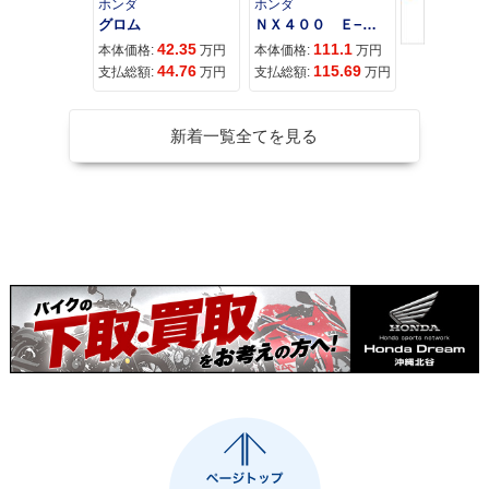
ホンダ
ホンダ
カワサキ
グロム
ＮＸ４００ Ｅ−Ｃｌｕｔｃｈ
42.35
111.1
11
本体価格:
万円
本体価格:
万円
本体価格:
44.76
115.69
12
支払総額:
万円
支払総額:
万円
支払総額:
新着一覧全てを見る