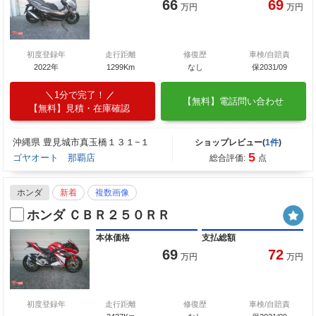
66
69
万円
万円
初度登録年
走行距離
修復歴
車検/自賠責
2022年
1299Km
なし
保2031/09
1分で完了！
【無料】電話問い合わせ
【無料】見積・在庫確認
沖縄県 豊見城市真玉橋１３１−１
ショップレビュー(
1件
)
5
ゴヤオート 那覇店
総合評価:
点
ホンダ
新着
複数画像
ホンダ ＣＢＲ２５０ＲＲ
本体価格
支払総額
69
72
万円
万円
初度登録年
走行距離
修復歴
車検/自賠責