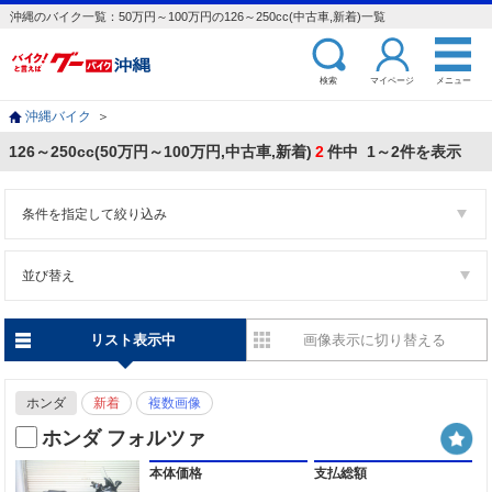
沖縄のバイク一覧：50万円～100万円の126～250cc(中古車,新着)一覧
検索
マイページ
メニュー
沖縄バイク
＞
126～250cc(50万円～100万円,中古車,新着)
2
件中 1～2件を表示
条件を指定して絞り込み
並び替え
リスト表示中
画像表示に切り替える
ホンダ
新着
複数画像
ホンダ フォルツァ
本体価格
支払総額