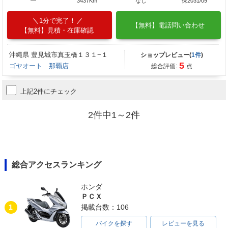
―
3437Km
なし
保2031/09
1分で完了！
【無料】電話問い合わせ
【無料】見積・在庫確認
沖縄県 豊見城市真玉橋１３１−１
ショップレビュー(
1件
)
5
ゴヤオート 那覇店
総合評価:
点
上記2件にチェック
2件中1～2件
総合アクセスランキング
ホンダ
ＰＣＸ
1
掲載台数：106
バイクを探す
レビューを見る