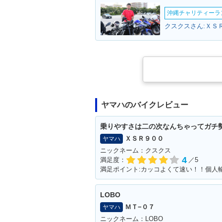
沖縄チャリティーランF
クスクスさん:ＸＳＲ
ヤマハのバイクレビュー
乗りやすさは二の次なんちゃってガチ
ＸＳＲ９００
ヤマハ
ニックネーム：クスクス
4
満足度：
／5
LOBO
ＭＴ−０７
ヤマハ
ニックネーム：LOBO