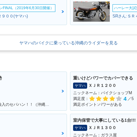
INAL（2019年6月30日開催）
ハーレー大試乗
９００(ヤマハ)
SRさん:ＳＲ
ヤマハのバイクに乗っている沖縄のライダーを見る
勢
重いけどパワーでカバーできる
ＸＪＲ１２００
ヤマハ
ニックネーム：バイクショップM
4
満足度：
／5
満足ポイント:カッコよくて速い！！個人輸入のセパハン！！（沖縄で他に見たことがない・・）
満足ポイント:パワーがある
室内保管で大事にしている1台!!!
ＸＪＲ１３００
ヤマハ
ニックネーム：ガラス屋