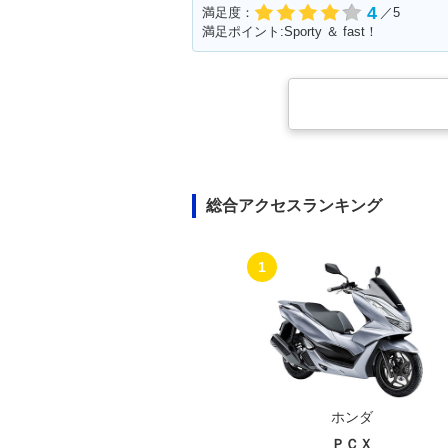
4
満足度：
／5
満足ポイント:Sporty ＆ fast！
総合アクセスランキング
1
ホンダ
ＰＣＸ