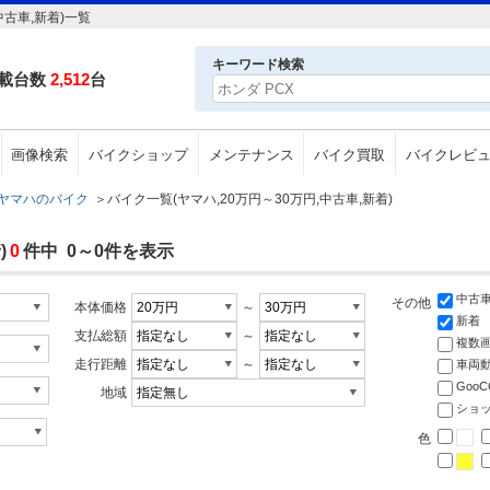
古車,新着)一覧
キーワード検索
載台数
2,512
台
画像検索
バイクショップ
メンテナンス
バイク買取
バイクレビ
ヤマハのバイク
＞
バイク一覧(ヤマハ,20万円～30万円,中古車,新着)
)
0
件中 0～0件を表示
中古
その他
本体価格
～
新着
支払総額
～
複数
走行距離
～
車両
Goo
地域
ショ
色