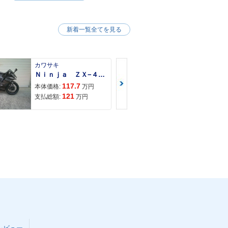
新着一覧全てを見る
カワサキ
カワサキ
Ｎｉｎｊａ ＺＸ−４Ｒ ＳＥ
Ｚ９００ＲＳ
117.7
150
本体価格:
万円
本体価格:
121
157
支払総額:
万円
支払総額: