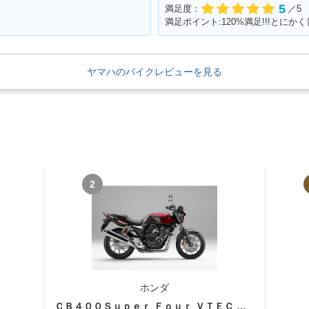
5
満足度：
／5
満足ポイント:120%満足!!!とに
ヤマハのバイクレビューを見る
2
ホンダ
ＣＢ４００Ｓｕｐｅｒ Ｆｏｕｒ ＶＴＥＣ ＳＰＥＣ３