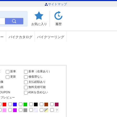
サイトマップ
お気に入り
履歴
ュー
バイクカタログ
バイクツーリング
車
新車
新車（在庫あり）
更新
修復歴なし
画像
支払総額あり
動画
無料見積可能
COUPON
ASKを含めない
ップレビュー