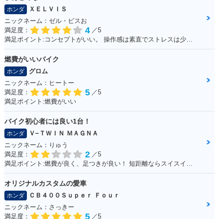
ＸＥＬＶＩＳ
ホンダ
ニックネーム：ゼル・ビスお
4
満足度：
／5
満足ポイント:コンセプトがいい。 操作感は素直でストレスは少ない。 走行に安定感があり、姿勢もいいので疲れにくい。 全体的にバランスが良く、尖っていないので落ち着いてバイクに乗る人は長く乗れると思う。
燃費がいいバイク
グロム
ホンダ
ニックネーム：ヒートー
5
満足度：
／5
満足ポイント:燃費がいい
バイク初心者には良い1台！
Ｖ−ＴＷＩＮ ＭＡＧＮＡ
ホンダ
ニックネーム：りゅう
2
満足度：
／5
満足ポイント:燃費が良く、足つきが良い！ 短距離ならスイスイいけます！ パーツもたくさんあるのでカスタマイズしやすいです。
オリジナルカスタムの愛車
ＣＢ４００Ｓｕｐｅｒ Ｆｏｕｒ
ホンダ
ニックネーム：さっきー
5
満足度：
／5