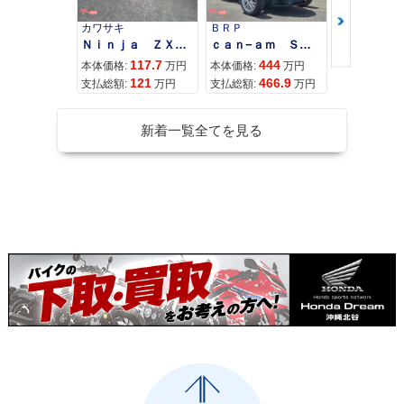
カワサキ
ＢＲＰ
スズキ
Ｎｉｎｊａ ＺＸ−４Ｒ ＳＥ
ｃａｎ−ａｍ ＳＰＹＤＥＲ ＲＴ ＬＩＭＩＴＥＤ
117.7
444
68
本体価格:
万円
本体価格:
万円
本体価格:
121
466.9
72
支払総額:
万円
支払総額:
万円
支払総額:
新着一覧全てを見る