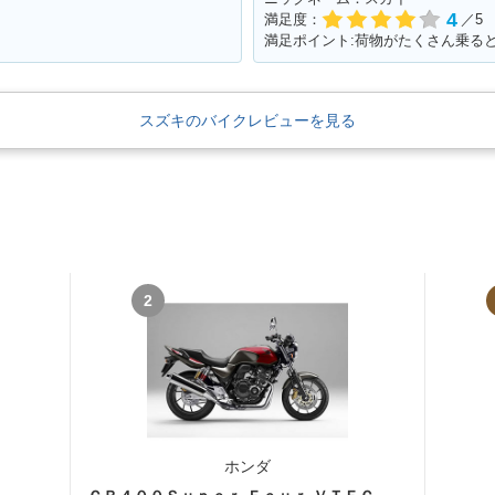
4
満足度：
／5
満足ポイント:荷物がたくさん乗る
スズキのバイクレビューを見る
2
ホンダ