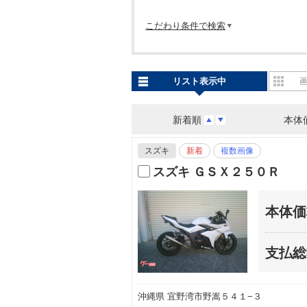
こだわり条件で検索
リスト表示中
新着順
本体
スズキ
新着
複数画像
スズキ ＧＳＸ２５０Ｒ
本体価
支払総
沖縄県 宜野湾市野嵩５４１−３