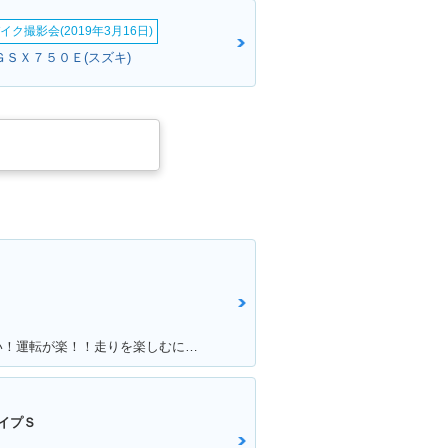
イク撮影会(2019年3月16日)
ＧＳＸ７５０Ｅ(スズキ)
満足ポイント:パワーがあるんで速い！運転が楽！！走りを楽しむにはもってこいの1台！足回りかえるとかなり乗りやすくなります
イプＳ