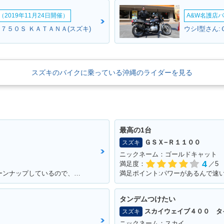
2019年11月24日開催）
A&W名護店バ
７５０Ｓ ＫＡＴＡＮＡ(スズキ)
ウシI型さん:
スズキのバイクに乗っている沖縄のライダーを見る
最高の1台
ＧＳＸ−Ｒ１１００
スズキ
ニックネーム：ゴールドキャット
4
満足度：
／5
満足ポイント:キャブレターも自分でチューンナップしているので、これからもっともっとチューンナップしていきたい♪
タンデムつけたい
スカイウェイブ４００ タ
スズキ
ニックネーム：スカイ