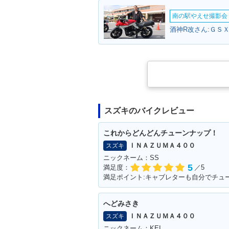
南の駅やえせ撮影会（
酒神R改さん:ＧＳＸ
スズキのバイクレビュー
これからどんどんチューンナップ！
ＩＮＡＺＵＭＡ４００
スズキ
ニックネーム：SS
5
満足度：
／5
へどみさき
ＩＮＡＺＵＭＡ４００
スズキ
ニックネーム：KEI