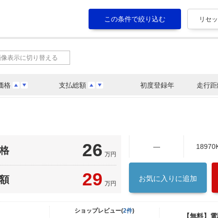
画像表示に切り替える
価格
支払総額
初度登録年
走行距
26
―
18970
格
万円
29
額
お気に入りに追加
万円
ショップレビュー(
2件
)
【無料】電