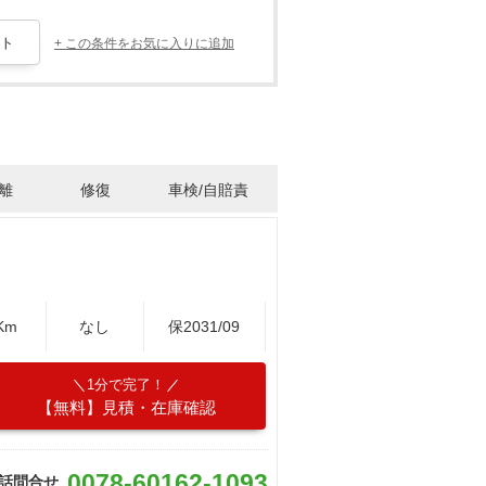
+ この条件をお気に入りに追加
離
修復
車検/自賠責
Km
なし
保2031/09
1分で完了！
【無料】見積・在庫確認
0078-60162-1093
話問合せ