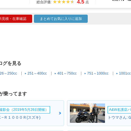
4.5
総合評価:
点
料見積・在庫確認
まとめてお気に入りに追加
タログを見る
26～250cc
251～400cc
401～750cc
751～1000cc
1001c
が乗ってます
影会（2019年5月26日開催）
A&W名護店バ
−Ｒ１０００Ｒ(スズキ)
トウマさん: