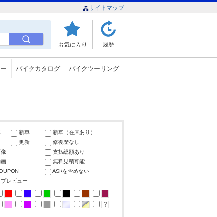
サイトマップ
お気に入り
履歴
ュー
バイクカタログ
バイクツーリング
車
新車
新車（在庫あり）
更新
修復歴なし
画像
支払総額あり
動画
無料見積可能
COUPON
ASKを含めない
ップレビュー