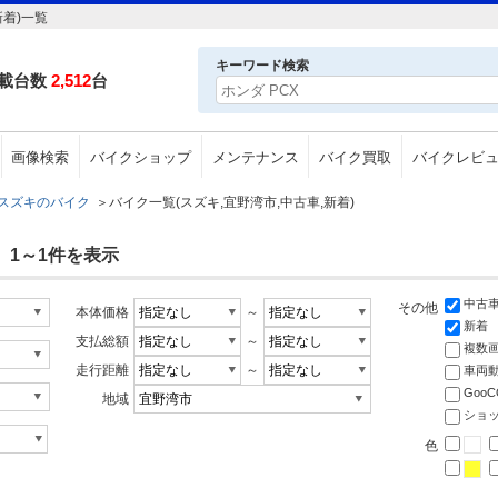
着)一覧
キーワード検索
載台数
2,512
台
画像検索
バイクショップ
メンテナンス
バイク買取
バイクレビ
スズキのバイク
＞
バイク一覧(スズキ,宜野湾市,中古車,新着)
 1～1件を表示
中古
その他
本体価格
～
新着
支払総額
～
複数
走行距離
～
車両
Goo
地域
ショ
色