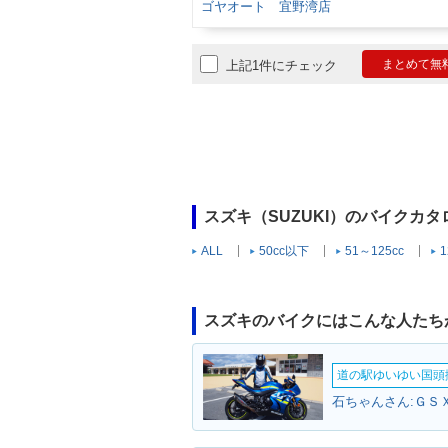
ゴヤオート 宜野湾店
まとめて無
上記1件にチェック
スズキ（SUZUKI）のバイクカ
ALL
50cc以下
51～125cc
1
スズキのバイクにはこんな人たち
道の駅ゆいゆい国頭撮
石ちゃんさん:ＧＳＸ