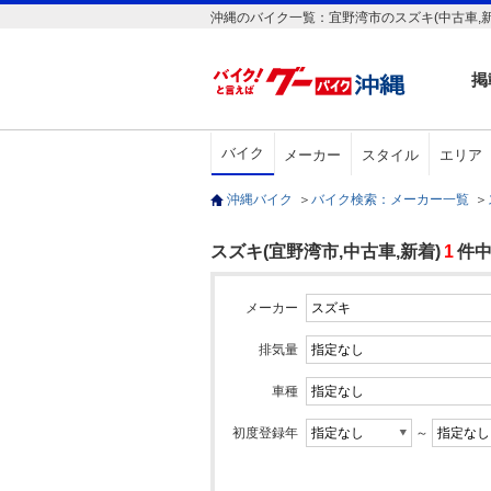
沖縄のバイク一覧：宜野湾市のスズキ(中古車,新
掲
バイク
メーカー
スタイル
エリア
沖縄バイク
＞
バイク検索：メーカー一覧
＞
スズキ(宜野湾市,中古車,新着)
1
件中
メーカー
排気量
車種
初度登録年
～