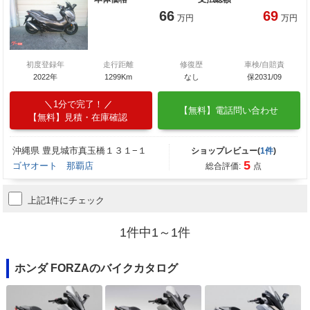
66
69
万円
万円
初度登録年
走行距離
修復歴
車検/自賠責
2022年
1299Km
なし
保2031/09
1分で完了！
【無料】電話問い合わせ
【無料】見積・在庫確認
沖縄県 豊見城市真玉橋１３１−１
ショップレビュー(
1件
)
5
ゴヤオート 那覇店
総合評価:
点
上記1件にチェック
1件中1～1件
ホンダ FORZAのバイクカタログ