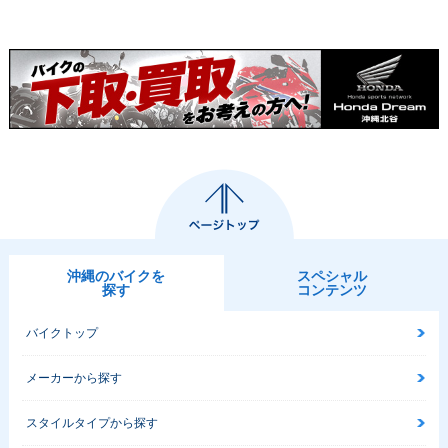
沖縄のバイクを
スペシャル
探す
コンテンツ
バイクトップ
メーカーから探す
スタイルタイプから探す