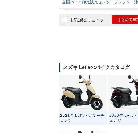
全国バイク卸売販売センタープレジャー沖
まとめて無
上記1件にチェック
スズキ Let'sのバイクカタログ
2021年 Let's・カラーチ
2020年 Let'
ェンジ
ェンジ