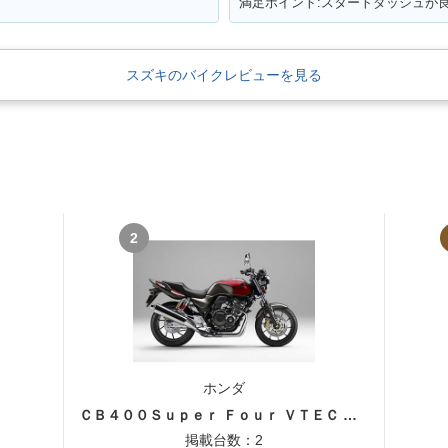
スズキのバイクレビューを見る
2
ホンダ
ＣＢ４００Ｓｕｐｅｒ Ｆｏｕｒ ＶＴＥＣ ＳＰＥＣ３
掲載台数：2