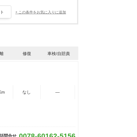
+ この条件をお気に入りに追加
離
修復
車検/自賠責
Km
なし
―
0078-60162-5156
話問合せ