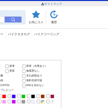
サイトマップ
お気に入り
履歴
ュー
バイクカタログ
バイクツーリング
車
新車
新車（在庫あり）
更新
修復歴なし
画像
支払総額あり
動画
無料見積可能
COUPON
ASKを含めない
ップレビュー