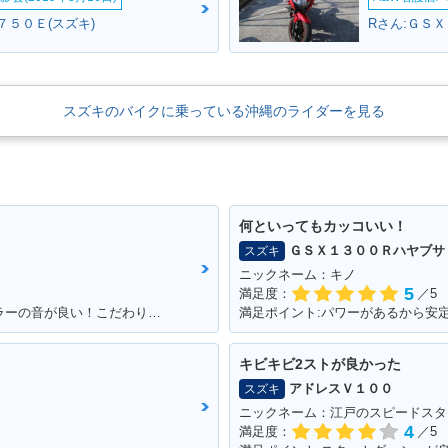
７５０Ｅ(スズキ)
Rさん:ＧＳＸ
スズキのバイクに乗っている沖縄のライダーを見る
何といってもカッコいい！
ＧＳＸ１３００Ｒハヤブサ
スズキ
ニックネーム：キノ
5
満足度：
／5
満足ポイント:とてもよく走る。純正マフラーの音が良い！こだわりはへっぽこステッカー！
満足ポイント:パワーがあるから安
キビキビ2ストが良かった
アドレスＶ１００
スズキ
ニックネーム：江戸のスピードスタ
4
満足度：
／5