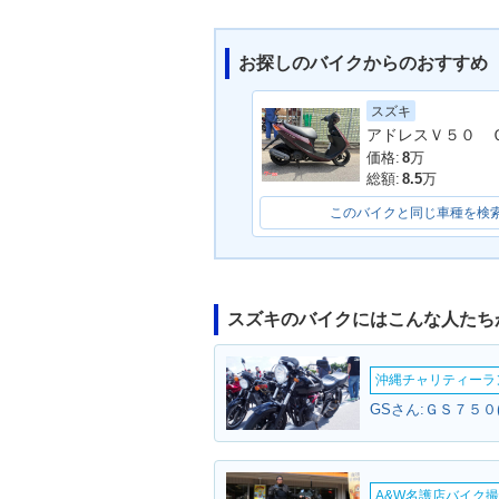
お探しのバイクからのおすすめ
スズキ
1996年 Let's・新登場
価格:
8
万
総額:
8.5
万
このバイクと同じ車種を検
スズキのバイクにはこんな人たち
沖縄チャリティーランF
GSさん:ＧＳ７５０
A&W名護店バイク撮影