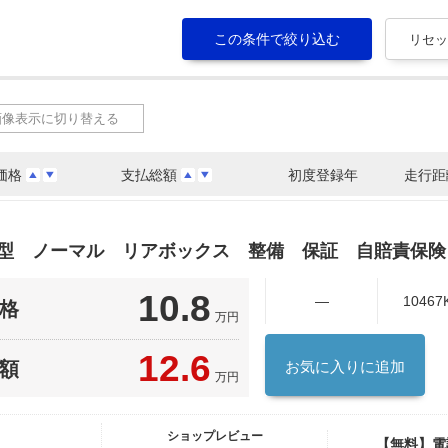
画像表示に切り替える
価格
支払総額
初度登録年
走行距
Ａ型 ノーマル リアボックス 整備 保証 自賠責保険
10.8
―
10467
格
万円
12.6
額
お気に入りに追加
万円
ショップレビュー
【無料】電