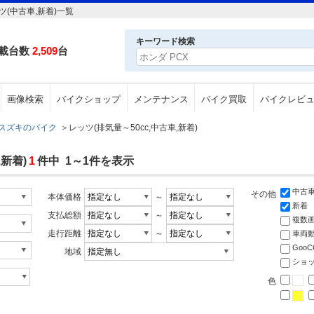
(中古車,新着)一覧
キーワード検索
載台数
2,509
台
画像検索
バイクショップ
メンテナンス
バイク買取
バイクレビ
スズキのバイク
＞
レッツ(排気量～50cc,中古車,新着)
新着)
1
件中 1～1件を表示
中古
その他
本体価格
～
新着
支払総額
～
複数
走行距離
～
車両
Goo
地域
ショ
色