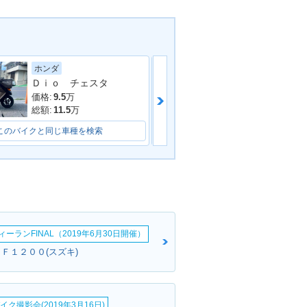
ホンダ
ホンダ
Ｄｉｏ チェスタ
価格:
10.8
万
価格:
9.5
万
総額:
13.8
万
総額:
11.5
万
このバイクと同じ車種を検索
このバイクと同じ車種を検索
ーランFINAL（2019年6月30日開催）
ＳＦ１２００(スズキ)
イク撮影会(2019年3月16日)