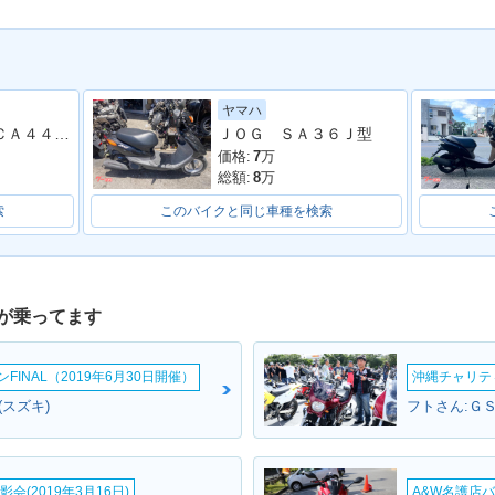
ヤマハ
アドレスＶ５０ ＣＡ４４Ａ型 前後タイヤ新品 バッテリー新品 インジェクション ４サイクル
ＪＯＧ ＳＡ３６Ｊ型
価格:
7
万
総額:
8
万
索
このバイクと同じ車種を検索
が乗ってます
INAL（2019年6月30日開催）
沖縄チャリティ
(スズキ)
フトさん:Ｇ
会(2019年3月16日)
A&W名護店バ