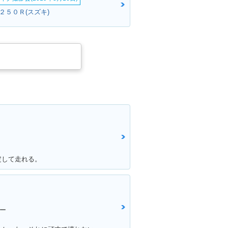
２５０Ｒ(スズキ)
定して走れる。
ー