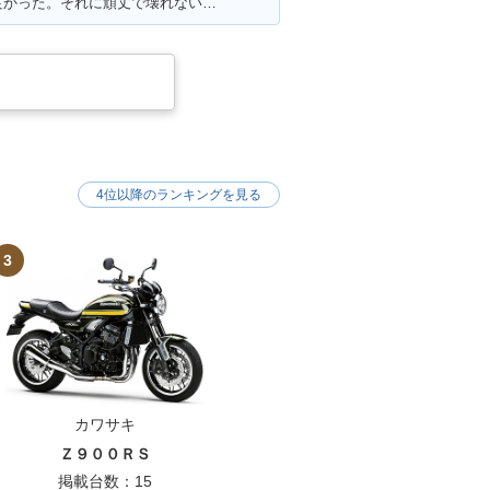
満足ポイント:スタートダッシュが良かった。それに頑丈で壊れない。燃費はそこそこ。あと、足元もフラットで、リアにはボックスを付ければ、相当量を運べます。シート下は、フルフェイスがしっかりと格納できました。あとはフロントの内側収納もたっぷりサイズで、500のペットボトルも入ります。企画でやった、V100 ツーリングは今でも思い出になってます。そんな便利な一台です。
4位以降のランキングを見る
3
カワサキ
Ｚ９００ＲＳ
掲載台数：15