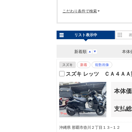
こだわり条件で検索
リスト表示中
新着順
本体
スズキ
新着
複数画像
スズキ レッツ ＣＡ４Ａ
本体価
支払総
沖縄県 那覇市壺川２丁目１３−１２