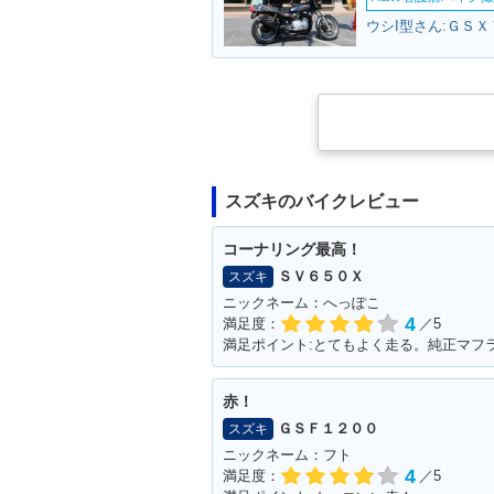
ウシI型さん:ＧＳＸ
スズキのバイクレビュー
コーナリング最高！
ＳＶ６５０Ｘ
スズキ
ニックネーム：へっぽこ
4
満足度：
／5
赤！
ＧＳＦ１２００
スズキ
ニックネーム：フト
4
満足度：
／5