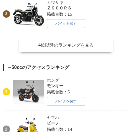
カワサキ
Ｚ９００ＲＳ
3
掲載台数：15
バイクを探す
4位以降のランキングを見る
～50ccのアクセスランキング
ホンダ
モンキー
1
掲載台数：5
バイクを探す
ヤマハ
ビーノ
2
掲載台数：14