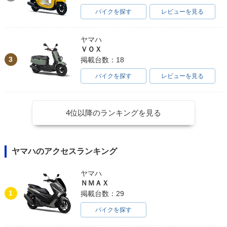
バイクを探す
レビューを見る
ヤマハ
ＶＯＸ
3
掲載台数：18
バイクを探す
レビューを見る
4位以降のランキングを見る
ヤマハのアクセスランキング
ヤマハ
ＮＭＡＸ
1
掲載台数：29
バイクを探す