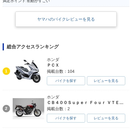
満足ポイント:初動がすごい
ヤマハのバイクレビューを見る
総合アクセスランキング
ホンダ
ＰＣＸ
1
掲載台数：104
バイクを探す
レビューを見る
ホンダ
ＣＢ４００Ｓｕｐｅｒ Ｆｏｕｒ ＶＴＥＣ ＳＰＥＣ３
2
掲載台数：2
バイクを探す
レビューを見る