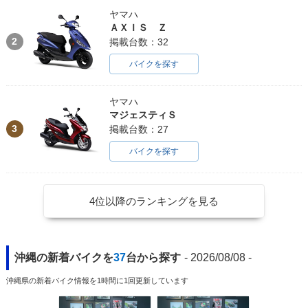
ヤマハ
ＡＸＩＳ Ｚ
2
掲載台数：32
バイクを探す
ヤマハ
マジェスティＳ
3
掲載台数：27
バイクを探す
4位以降のランキングを見る
沖縄の新着バイクを
37
台から探す
- 2026/08/08 -
沖縄県の新着バイク情報を1時間に1回更新しています