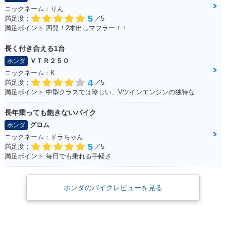
ニックネーム：りん
5
満足度：
／5
満足ポイント:四発！2本出しマフラー！！
長く付き合える1台
ＶＴＲ２５０
ホンダ
ニックネーム：K
4
満足度：
／5
満足ポイント:中型クラスでは珍しい、Vツインエンジンの独特なエンジンサウンドは走っていて気持ちが良い。燃費、運動性能、乗り心地と、どれを取っても優秀で、街乗りからツーリングまで1台でこなせてしまう優等生。
長年乗っても飽きないバイク
グロム
ホンダ
ニックネーム：ドラちゃん
5
満足度：
／5
満足ポイント:毎日でも乗れる手軽さ
ホンダのバイクレビューを見る