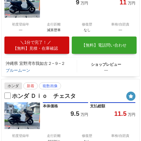
9
11
万円
万円
初度登録年
走行距離
修復歴
車検/自賠責
―
減算歴車
なし
―
1分で完了！
【無料】電話問い合わせ
【無料】見積・在庫確認
沖縄県 宜野湾市我如古２−９−２
ショップレビュー
ブルームーン
―
ホンダ
新着
複数画像
ホンダ Ｄｉｏ チェスタ
本体価格
支払総額
9.5
11.5
万円
万円
初度登録年
走行距離
修復歴
車検/自賠責