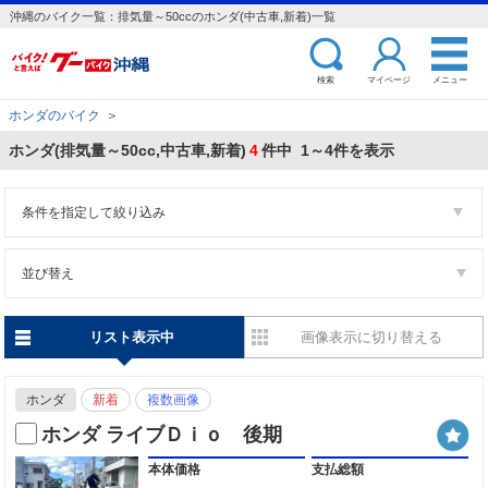
沖縄のバイク一覧：排気量～50ccのホンダ(中古車,新着)一覧
検索
マイページ
メニュー
ホンダのバイク
＞
ホンダ(排気量～50cc,中古車,新着)
4
件中 1～4件を表示
条件を指定して絞り込み
並び替え
リスト表示中
画像表示に切り替える
ホンダ
新着
複数画像
ホンダ ライブＤｉｏ 後期
本体価格
支払総額