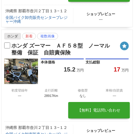
沖縄県 那覇市壺川２丁目１３−１２
ショップレビュー
全国バイク卸売販売センタープレジ
―
ャー沖縄
ホンダ
新着
複数画像
ホンダ ズーマー ＡＦ５８型 ノーマル
整備 保証 自賠責保険
本体価格
支払総額
15.2
17
万円
万円
初度登録年
走行距離
修復歴
車検/自賠責
―
28917Km
なし
―
【無料】電話問い合わせ
沖縄県 那覇市壺川２丁目１３−１２
ショップレビュー