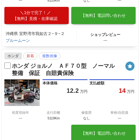
―
8110Km
なし
―
1分で完了！
【無料】電話問い合わせ
【無料】見積・在庫確認
沖縄県 宜野湾市我如古２−９−２
ショップレビュー
ブルームーン
―
ホンダ
新着
複数画像
ホンダ ジョルノ ＡＦ７０型 ノーマル
整備 保証 自賠責保険
本体価格
支払総額
12.2
14
万円
万円
初度登録年
走行距離
修復歴
車検/自賠責
―
5119Km
なし
―
【無料】電話問い合わせ