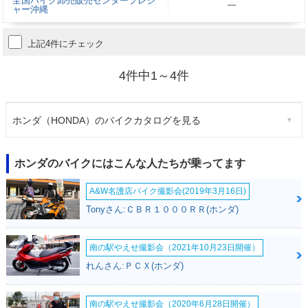
全国バイク卸売販売センタープレジ
―
ャー沖縄
上記4件にチェック
4件中1～4件
ホンダ（HONDA）のバイクカタログを見る
ホンダのバイクにはこんな人たちが乗ってます
A&W名護店バイク撮影会(2019年3月16日)
Tonyさん:ＣＢＲ１０００ＲＲ(ホンダ)
南の駅やえせ撮影会（2021年10月23日開催）
れんさん:ＰＣＸ(ホンダ)
南の駅やえせ撮影会（2020年6月28日開催）