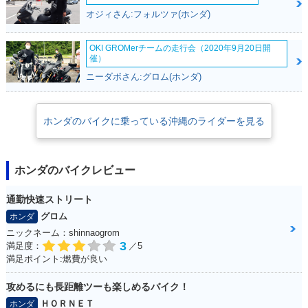
オジィさん:フォルツァ(ホンダ)
OKI GROMerチームの走行会（2020年9月20日開
催）
ニーダボさん:グロム(ホンダ)
ホンダのバイクに乗っている沖縄のライダーを見る
ホンダのバイクレビュー
通勤快速ストリート
グロム
ホンダ
ニックネーム：shinnaogrom
3
満足度：
／5
満足ポイント:燃費が良い
攻めるにも長距離ツーも楽しめるバイク！
ＨＯＲＮＥＴ
ホンダ