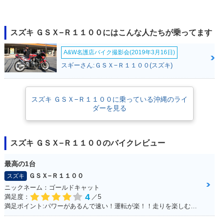
1988年 GSX-R110
1986年 GSX-R110
0・マイナーチェン
0・新登場
ジ
スズキ ＧＳＸ−Ｒ１１００にはこんな人たちが乗ってます
A&W名護店バイク撮影会(2019年3月16日)
スギーさん:ＧＳＸ−Ｒ１１００(スズキ)
スズキ ＧＳＸ−Ｒ１１００に乗っている沖縄のライ
ダーを見る
スズキ ＧＳＸ−Ｒ１１００のバイクレビュー
最高の1台
ＧＳＸ−Ｒ１１００
スズキ
ニックネーム：ゴールドキャット
4
満足度：
／5
満足ポイント:パワーがあるんで速い！運転が楽！！走りを楽しむにはもってこいの1台！足回りかえるとかなり乗りやすくなります