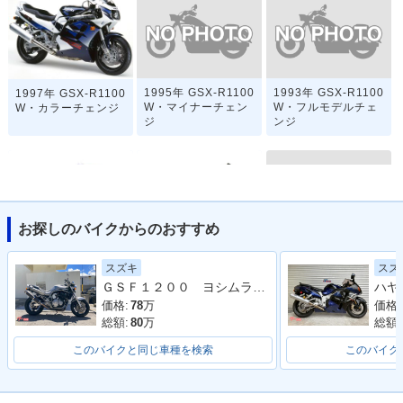
1995年 GSX-R1100
1993年 GSX-R1100
1997年 GSX-R1100
W・マイナーチェン
W・フルモデルチェ
W・カラーチェンジ
ジ
ンジ
お探しのバイクからのおすすめ
1989年 GSX-R110
1991年 GSX-R110
1990年 GSX-R110
スズキ
スズ
0・マイナーチェン
0・マイナーチェン
0・マイナーチェン
ＧＳＦ１２００ ヨシムラタンデムステップ ヨシムラキャブ車 社外マフラー ウオタニ オーリンズ
ジ
ジ
ジ
価格:
78
万
価格:
総額:
80
万
総額:
このバイクと同じ車種を検索
このバイク