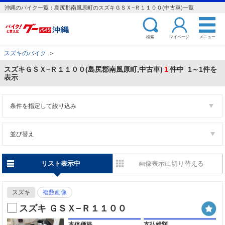
沖縄のバイク一覧：島尻郡南風原町のスズキＧＳＸ−Ｒ１１００(中古車)一覧
検索
マイページ
メニュー
スズキのバイク
＞
スズキＧＳＸ−Ｒ１１００(島尻郡南風原町,中古車)
1
件中 1～1件を
表示
条件を指定して絞り込み
並び替え
リスト表示中
画像表示に切り替える
スズキ
複数画像
スズキ ＧＳＸ−Ｒ１１００
本体価格
支払総額