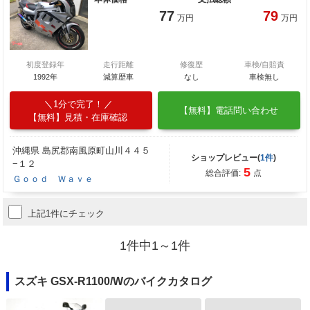
77
79
万円
万円
初度登録年
走行距離
修復歴
車検/自賠責
1992年
減算歴車
なし
車検無し
1分で完了！
【無料】電話問い合わせ
【無料】見積・在庫確認
沖縄県 島尻郡南風原町山川４４５
ショップレビュー(
1件
)
−１２
5
総合評価:
点
Ｇｏｏｄ Ｗａｖｅ
上記1件にチェック
1件中1～1件
スズキ GSX-R1100/Wのバイクカタログ