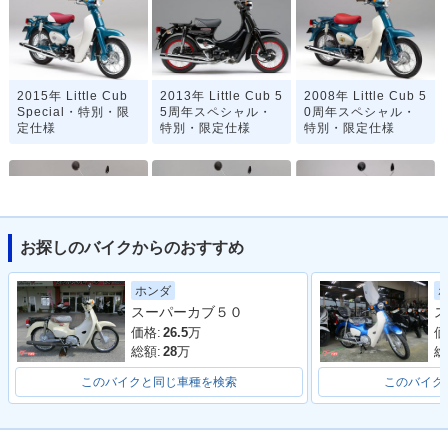
2015年 Little Cub
2013年 Little Cub 5
2008年 Little Cub 5
Special・特別・限
5周年スペシャル・
0周年スペシャル・
定仕様
特別・限定仕様
特別・限定仕様
お探しのバイクからのおすすめ
2007年 Little Cub
2007年 Little Cub
2005年 Little Cub
ホンダ
セルフスターター併
キックタイプ・マイ
Special セルフスタ
スーパーカブ５０
ス
用・マイナーチェン
ナーチェンジ
ーター併用・特別・
ジ
限定仕様
価格:
26.5
万
価
総額:
28
万
総
このバイクと同じ車種を検索
このバイク