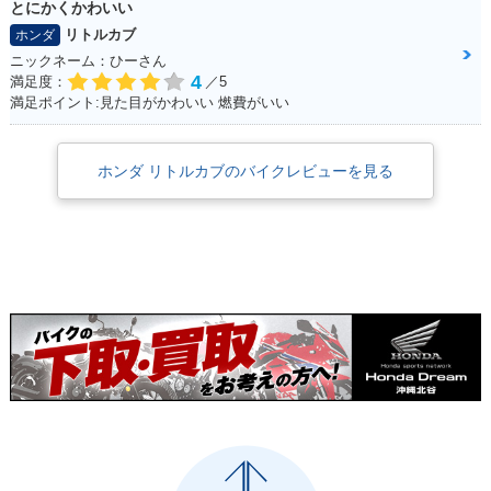
ーチェンジ
用・特別・限定仕様
別・限定仕様
とにかくかわいい
リトルカブ
ホンダ
ニックネーム：ひーさん
4
満足度：
／5
満足ポイント:見た目がかわいい 燃費がいい
2000年 Little Cub
2000年 Little Cub
1999年 Little Cub
ホンダ リトルカブのバイクレビューを見る
新春スペシャル セル
新春スペシャル キッ
セルフスターター併
フスターター併用・
クタイプ・特別・限
用・マイナーチェン
特別・限定仕様
定仕様
ジ
1999年 Little Cub
1998年 Little Cub
1998年 Little Cub
キックタイプ・マイ
セルフスターター併
キックタイプ・マイ
ナーチェンジ
用・追加
ナーチェンジ