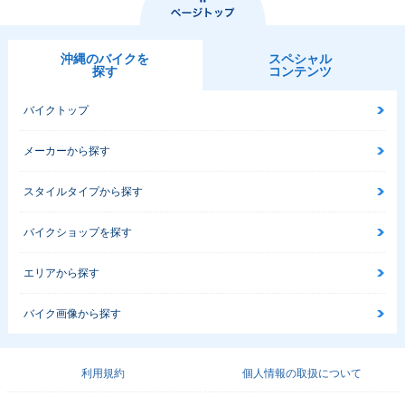
沖縄のバイクを
スペシャル
探す
コンテンツ
1997年 Little Cub
1998年 Little Cub 5
1997年 Little Cub
キックタイプ・特
0thアニバーサリー
キックタイプ・新登
別・限定仕様
スペシャル・特別・
場
バイクトップ
限定仕様
メーカーから探す
スタイルタイプから探す
バイクショップを探す
Little Cubra
エリアから探す
バイク画像から探す
利用規約
個人情報の取扱について