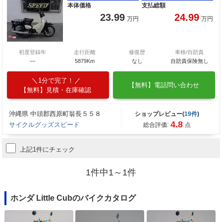
本体価格
支払総額
23.99
24.99
万円
万円
初度登録年
走行距離
修復歴
車検/自賠責
―
5879Km
なし
自賠責保険無し
1分で完了！
【無料】電話問い合わせ
【無料】見積・在庫確認
沖縄県 中頭郡西原町翁長５５８
ショップレビュー(
19件
)
4.8
サイクルグッズスピード
総合評価:
点
上記1件にチェック
1件中1～1件
ホンダ Little Cubのバイクカタログ