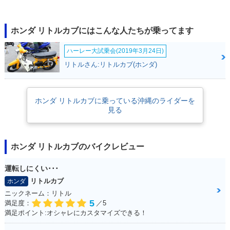
2005年 Little Cub
2004年 Little Cub
2004年 Little Cub
Special キックタイ
セルフスターター併
キックタイプ・カラ
ホンダ リトルカブにはこんな人たちが乗ってます
プ・特別・限定仕様
用・カラーチェンジ
ーチェンジ
ハーレー大試乗会(2019年3月24日)
リトルさん:リトルカブ(ホンダ)
ホンダ リトルカブに乗っている沖縄のライダーを
見る
2002年 Little Cub
2002年 Little Cub
2001年 Little Cub
スペシャル セルフス
スペシャル キックタ
セルフスターター併
ターター併用・特
イプ・特別・限定仕
用・カラーチェンジ
別・限定仕様
様
ホンダ リトルカブのバイクレビュー
運転しにくい･･･
リトルカブ
ホンダ
ニックネーム：リトル
5
満足度：
／5
満足ポイント:オシャレにカスタマイズできる！
2001年 Little Cub
2000年 Little Cub
2000年 Little Cub
キックタイプ・カラ
セルフスターター併
キックタイプ・特