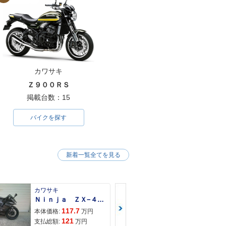
カワサキ
Ｚ９００ＲＳ
掲載台数：15
バイクを探す
新着一覧全てを見る
カワサキ
カワサキ
Ｎｉｎｊａ ＺＸ−４Ｒ ＳＥ
Ｚ９００ＲＳ
117.7
150
本体価格:
万円
本体価格:
121
157
支払総額:
万円
支払総額: