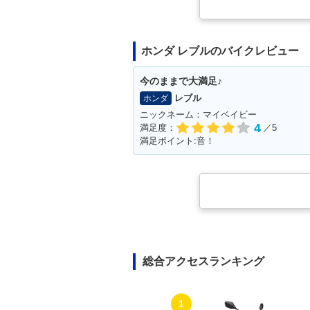
ホンダ レブルのバイクレビュー
今のままで大満足♪
レブル
ホンダ
ニックネーム：マイベイビー
4
満足度：
／5
満足ポイント:音！
総合アクセスランキング
1