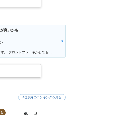
方が良いかも
ン
満足ポイント:足つきがとても良いです。 フロントブレーキがとてもよく効くため安心感があります。 アメリカンタイプと言われるだけあって、巡航速度に乗ると安定性が比較的良いです。
4位以降のランキングを見る
3