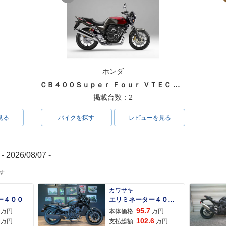
ホンダ
ＣＢ４００Ｓｕｐｅｒ Ｆｏｕｒ ＶＴＥＣ ＳＰＥＣ３
掲載台数：2
見る
バイクを探す
レビューを見る
- 2026/08/07 -
す
カワサキ
ー４００
エリミネーター４００ＳＥ
95.7
万円
本体価格:
万円
102.6
万円
支払総額:
万円