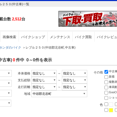
２５０(中古車)一覧
載台数
2,512
台
画像検索
バイクショップ
メンテナンス
バイク買取
バイクレビ
ホンダのバイク
＞
レブル２５０(中頭郡北谷町,中古車)
中古車)
0
件中 0～0件を表示
中古
その他
本体価格
～
新着
支払総額
～
複数
走行距離
～
車両
Goo
地域
ショ
色