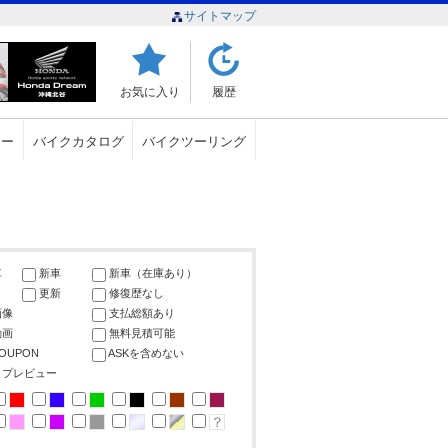
サイトマップ
お気に入り
履歴
ュー
バイクカタログ
バイクツーリング
車
新車
新車（在庫あり）
更新
修復歴なし
画像
支払総額あり
動画
無料見積可能
COUPON
ASKを含めない
ップレビュー