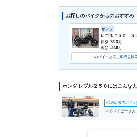
お探しのバイクからのおすすめ
ホンダ
2017年 REBEL 250 AB
2017年 REBE
S・新登場
登場
価格:
36.8
万
総額:
38.8
万
このバイクと同じ車種を検
ホンダ レブル２５０にはこんな
A&W名護店バイク撮
マイベイビーさん: