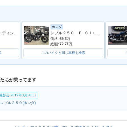
ホンダ
L 250・新
レブル２５０ Ｓエディション ＭＣ４９型 ２０２０年モデル ＡＢＳ エンジンガード ＬＥＤヘッドライト テールランプ
レブル２５０ Ｅ−Ｃｌｕｔｃｈ 新車 ＡＢＳ ＬＥＤ
価格:
69.3
万
総額:
72.71
万
索
このバイクと同じ車種を検索
人たちが乗ってます
影会(2019年3月16日)
レブル２５０(ホンダ)