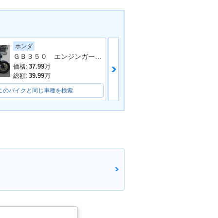
ホンダ
ホンダ
ＧＢ３５０ エンジンガード付 車検１１月
ＰＣＸ１２５
価格:
37.99
万
価格:
33.4
万
総額:
39.99
万
総額:
36.5
万
このバイクと同じ車種を検索
このバイクと同じ車種を検索