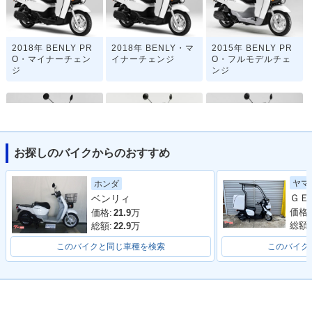
2018年 BENLY PR
2018年 BENLY・マ
2015年 BENLY PR
O・マイナーチェン
イナーチェンジ
O・フルモデルチェ
ジ
ンジ
お探しのバイクからのおすすめ
2015年 BENLY・フ
2012年 BENLY・追
2011年 BNELY PR
ヤマ
ホンダ
ルモデルチェンジ
加
O・新登場
ベンリィ
価格:
価格:
21.9
万
総額:
総額:
22.9
万
このバイクと同じ車種を検索
このバイク
2011年 BENLY・新
登場