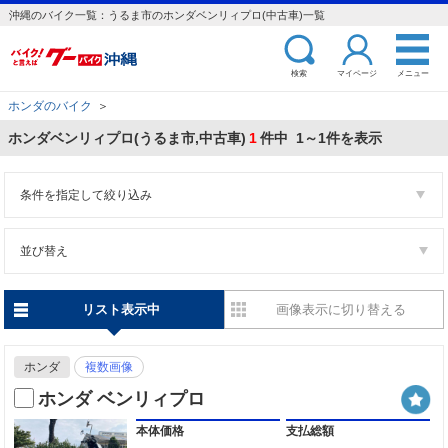
沖縄のバイク一覧：うるま市のホンダベンリィプロ(中古車)一覧
検索
マイページ
メニュー
ホンダのバイク
＞
ホンダベンリィプロ(うるま市,中古車)
1
件中 1～1件を表示
条件を指定して絞り込み
並び替え
リスト表示中
画像表示に切り替える
ホンダ
複数画像
ホンダ ベンリィプロ
本体価格
支払総額