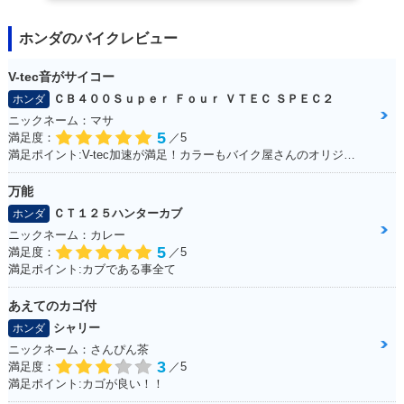
ホンダのバイクレビュー
V-tec音がサイコー
ＣＢ４００Ｓｕｐｅｒ Ｆｏｕｒ ＶＴＥＣ ＳＰＥＣ２
ホンダ
ニックネーム：マサ
5
満足度：
／5
満足ポイント:V-tec加速が満足！カラーもバイク屋さんのオリジナルカラーです。
万能
ＣＴ１２５ハンターカブ
ホンダ
ニックネーム：カレー
5
満足度：
／5
満足ポイント:カブである事全て
あえてのカゴ付
シャリー
ホンダ
ニックネーム：さんぴん茶
3
満足度：
／5
満足ポイント:カゴが良い！！