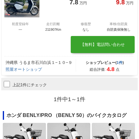
7.8
9.8
万円
万円
初度登録年
走行距離
修復歴
車検/自賠責
―
211907Km
なし
自賠責保険無し
【無料】電話問い合わせ
沖縄県 うるま市石川白浜１−１０−９
ショップレビュー(
1件
)
4.8
照屋オートショップ
総合評価:
点
上記1件にチェック
1件中1～1件
ホンダ BENLY/PRO （BENLY 50）のバイクカタログ