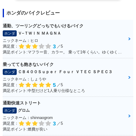
ホンダのバイクレビュー
2002年 ZOOMER S
2001年 ZOOMER・
通勤、ツーリングどっちでもいけるバイク
pecial・特別・限定
新登場
Ｖ−ＴＷＩＮ ＭＡＧＮＡ
ホンダ
仕様
ニックネーム：ヒロ
3
満足度：
／5
満足ポイント:マフラー音、カラー。 乗って1年くらい。ゆくゆくはハーレーに！通勤で使ってる。 ショック、ハンドル周りをカスタムしていきたい。
乗ってても飽きないバイク
ＣＢ４００Ｓｕｐｅｒ Ｆｏｕｒ ＶＴＥＣ ＳＰＥＣ３
ホンダ
ニックネーム：しょうや
5
満足度：
／5
満足ポイント:中型だけど1人乗り仕様なところ
通勤快速ストリート
グロム
ホンダ
ニックネーム：shinnaogrom
3
満足度：
／5
満足ポイント:燃費が良い