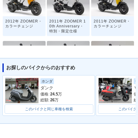
2012年 ZOOMER・
2011年 ZOOMER 1
2011年 ZOOMER・
カラーチェンジ
0th Anniversary・
カラーチェンジ
特別・限定仕様
お探しのバイクからのおすすめ
2008年 ZOOMER D
2008年 ZOOMER・
2008年 ZOOMER S
ホンダ
ELUXE・カラーチェ
カラーチェンジ
pecial Edition・特
ダンク
ンジ
別・限定仕様
価格:
24.5
万
価
総額:
26
万
総
このバイクと同じ車種を検索
このバイク
2007年 ZOOMER D
2007年 ZOOMER・
2006年 ZOOMER S