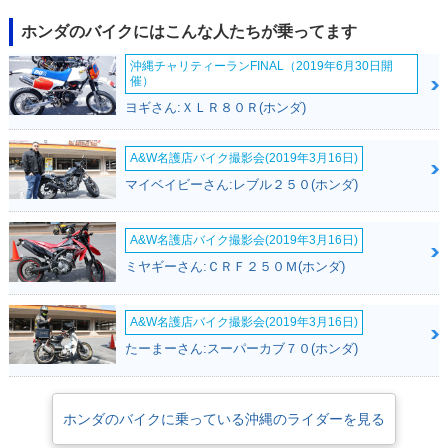
ELUXE・マイナーチ
マイナーチェンジ
pecial Edition・特
ェンジ
別・限定仕様
ホンダのバイクにはこんな人たちが乗ってます
沖縄チャリティーランFINAL（2019年6月30日開
催）
ヨギさん:ＸＬＲ８０Ｒ(ホンダ)
A&W名護店バイク撮影会(2019年3月16日)
2006年 ZOOMER D
2005年 ZOOMER・
2004年 ZOOMER S
マイベイビーさん:レブル２５０(ホンダ)
ELUXE・追加
カラーチェンジ
pecial Color・特
別・限定仕様
A&W名護店バイク撮影会(2019年3月16日)
ミヤギーさん:ＣＲＦ２５０Ｍ(ホンダ)
A&W名護店バイク撮影会(2019年3月16日)
たーまーさん:スーパーカブ７０(ホンダ)
2003年 ZOOMER・
2003年 ZOOMER・
2003年 ZOOMER・
マイナーチェンジ
追加
カラーチェンジ
ホンダのバイクに乗っている沖縄のライダーを見る