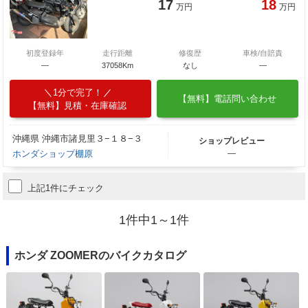
17
18
万円
万円
初度登録年
走行距離
修復歴
車検/自賠責
―
37058Km
なし
―
1分で完了！
【無料】電話問い合わせ
【無料】見積・在庫確認
沖縄県 沖縄市諸見里３−１８−３
ショップレビュー
ホンダショップ棚原
―
上記1件にチェック
1件中1～1件
ホンダ ZOOMERのバイクカタログ