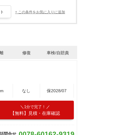
+ この条件をお気に入りに追加
離
修復
車検/自賠責
Km
なし
保2028/07
1分で完了！
【無料】見積・在庫確認
0078-60162-9319
話問合せ