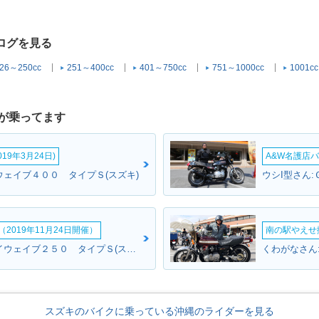
タログを見る
26～250cc
251～400cc
401～750cc
751～1000cc
1001c
が乗ってます
19年3月24日)
A&W名護店バ
ウェイブ４００ タイプＳ(スズキ)
ウシI型さん:
2019年11月24日開催）
南の駅やえせ撮
さとさんさん:スカイウェイブ２５０ タイプＳ(スズキ)
くわがなさん
スズキのバイクに乗っている沖縄のライダーを見る