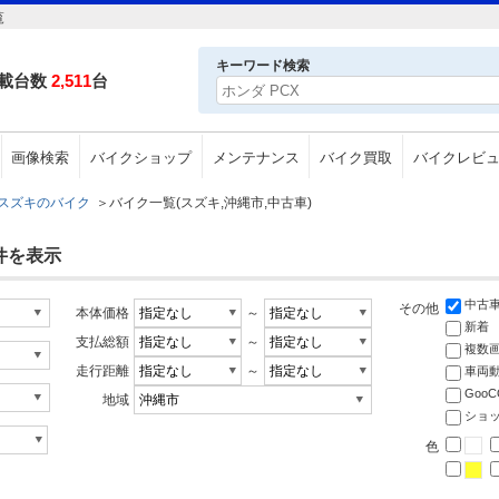
覧
キーワード検索
載台数
2,511
台
画像検索
バイクショップ
メンテナンス
バイク買取
バイクレビ
スズキのバイク
＞
バイク一覧(スズキ,沖縄市,中古車)
件を表示
中古
その他
本体価格
～
新着
支払総額
～
複数
走行距離
～
車両
Goo
地域
ショ
色