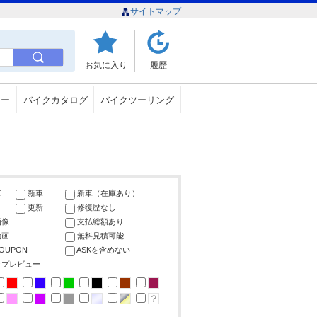
サイトマップ
お気に入り
履歴
ュー
バイクカタログ
バイクツーリング
車
新車
新車（在庫あり）
更新
修復歴なし
画像
支払総額あり
動画
無料見積可能
COUPON
ASKを含めない
ップレビュー