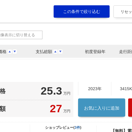
画像表示に切り替える
価格
支払総額
初度登録年
走行距
25.3
2023年
3415
格
万円
27
額
お気に入りに追加
万円
ショップレビュー(
3件
)
【無料】電