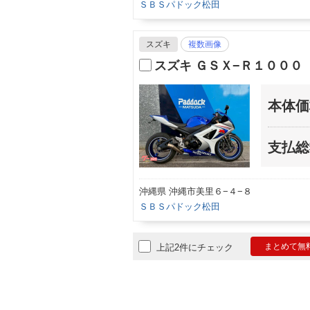
ＳＢＳパドック松田
スズキ
複数画像
スズキ ＧＳＸ−Ｒ１０００
本体価
支払総
沖縄県 沖縄市美里６−４−８
ＳＢＳパドック松田
まとめて無
上記2件にチェック