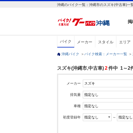
沖縄のバイク一覧：沖縄市のスズキ(中古車)一
掲
バイク
メーカー
スタイル
エリア
沖縄バイク
＞
バイク検索：メーカー一覧
＞
スズキ(沖縄市,中古車)
2
件中 1～2
メーカー
排気量
車種
初度登録年
～