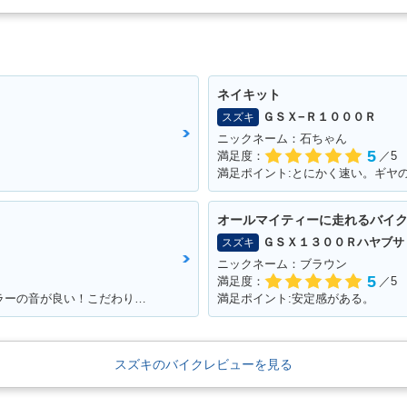
ネイキット
ＧＳＸ−Ｒ１０００Ｒ
スズキ
ニックネーム：石ちゃん
5
満足度：
／5
満足ポイント:とにかく速い。ギヤ
オールマイティーに走れるバイ
ＧＳＸ１３００Ｒハヤブサ
スズキ
ニックネーム：ブラウン
5
満足度：
／5
満足ポイント:とてもよく走る。純正マフラーの音が良い！こだわりはへっぽこステッカー！
満足ポイント:安定感がある。
スズキのバイクレビューを見る