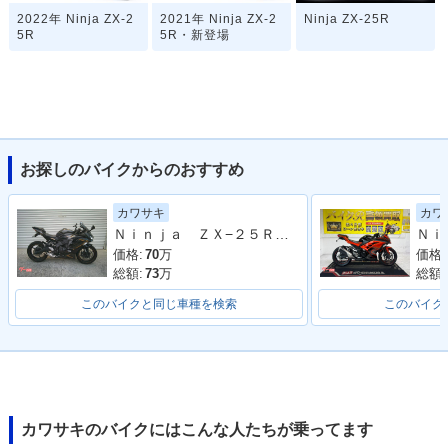
2022年 Ninja ZX-2
2021年 Ninja ZX-2
Ninja ZX-25R
5R
5R・新登場
お探しのバイクからのおすすめ
カワサキ
カワ
Ｎｉｎｊａ ＺＸ−２５Ｒ ＳＥ
価格:
70
万
価格:
総額:
73
万
総額:
このバイクと同じ車種を検索
このバイク
カワサキのバイクにはこんな人たちが乗ってます