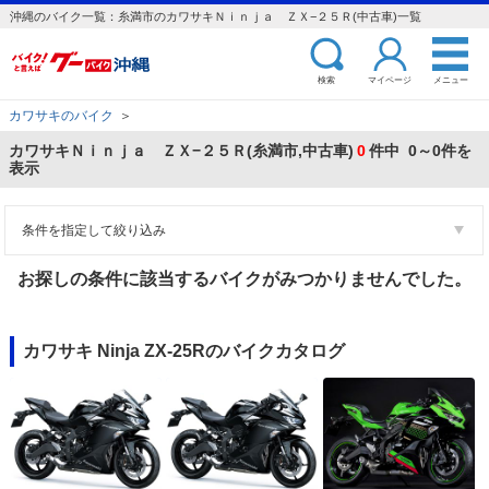
沖縄のバイク一覧：糸満市のカワサキＮｉｎｊａ ＺＸ−２５Ｒ(中古車)一覧
検索
マイページ
メニュー
カワサキのバイク
＞
カワサキＮｉｎｊａ ＺＸ−２５Ｒ(糸満市,中古車)
0
件中 0～0件を
表示
条件を指定して絞り込み
お探しの条件に該当するバイクがみつかりませんでした。
カワサキ Ninja ZX-25Rのバイクカタログ