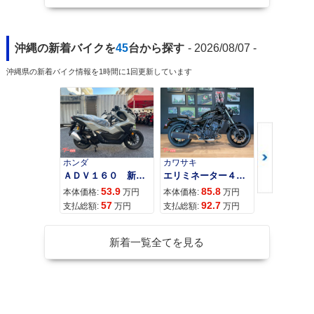
沖縄の新着バイクを
45
台から探す
- 2026/08/07 -
沖縄県の新着バイク情報を1時間に1回更新しています
ホンダ
カワサキ
カワサキ
ＡＤＶ１６０ 新車 ２０２６年最新モデル パールスモーキーグレー スマートキー ２９Ｌメットイン ＵＳＢ Ｔｙｐｅ−Ｃ装備
エリミネーター４００
53.9
85.8
95
本体価格:
万円
本体価格:
万円
本体価格:
57
92.7
10
支払総額:
万円
支払総額:
万円
支払総額:
新着一覧全てを見る