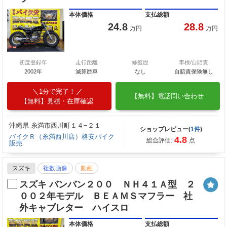
本体価格
支払総額
24.8
28.8
万円
万円
初度登録年
走行距離
修復歴
車検/自賠責
2002年
減算歴車
なし
自賠責保険無し
1分で完了！
【無料】電話問い合わせ
【無料】見積・在庫確認
沖縄県 糸満市西川町１４−２１
ショップレビュー(
1件
)
バイクＲ（糸満西川店）格安バイク
4.8
総合評価:
点
販売
スズキ
複数画像
動画
スズキ バンバン２００ ＮＨ４１Ａ型 ２
００２年モデル ＢＥＡＭＳマフラー 社
外キャブレター ハイスロ
本体価格
支払総額