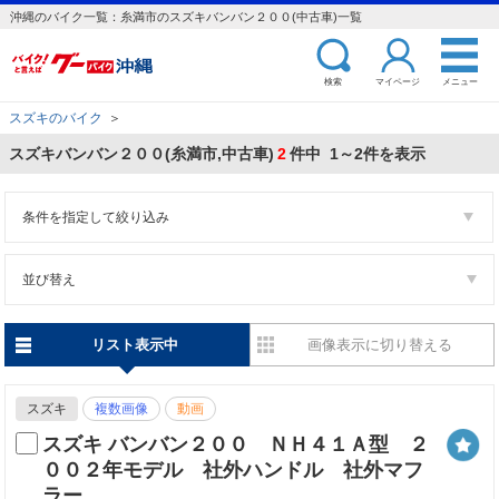
沖縄のバイク一覧：糸満市のスズキバンバン２００(中古車)一覧
検索
マイページ
メニュー
スズキのバイク
＞
スズキバンバン２００(糸満市,中古車)
2
件中 1～2件を表示
条件を指定して絞り込み
並び替え
リスト表示中
画像表示に切り替える
スズキ
複数画像
動画
スズキ バンバン２００ ＮＨ４１Ａ型 ２
００２年モデル 社外ハンドル 社外マフ
ラー