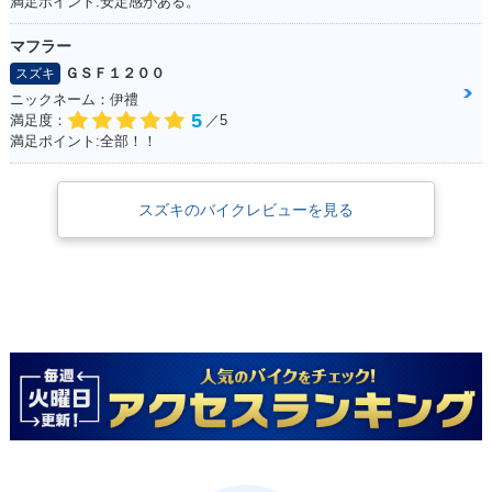
満足ポイント:安定感がある。
マフラー
ＧＳＦ１２００
スズキ
ニックネーム：伊禮
5
満足度：
／5
満足ポイント:全部！！
スズキのバイクレビューを見る