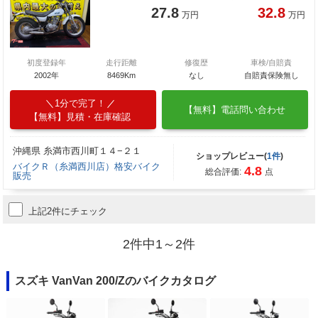
27.8
32.8
万円
万円
初度登録年
走行距離
修復歴
車検/自賠責
2002年
8469Km
なし
自賠責保険無し
1分で完了！
【無料】電話問い合わせ
【無料】見積・在庫確認
沖縄県 糸満市西川町１４−２１
ショップレビュー(
1件
)
バイクＲ（糸満西川店）格安バイク
4.8
総合評価:
点
販売
上記2件にチェック
2件中1～2件
スズキ VanVan 200/Zのバイクカタログ