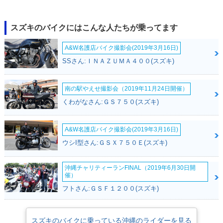
2006年 VanVan 20
2005年 VanVan 20
2004年 VanVan 20
0Z・カラーチェンジ
0Z・特別・限定仕様
0Z・カラーチェンジ
スズキのバイクにはこんな人たちが乗ってます
A&W名護店バイク撮影会(2019年3月16日)
SSさん:ＩＮＡＺＵＭＡ４００(スズキ)
南の駅やえせ撮影会（2019年11月24日開催）
2004年 VanVan 20
2003年 VanVan 20
2003年 VanVan 20
0・カラーチェンジ
0・カラーチェンジ
0Z・追加
くわがなさん:ＧＳ７５０(スズキ)
A&W名護店バイク撮影会(2019年3月16日)
ウシI型さん:ＧＳＸ７５０Ｅ(スズキ)
沖縄チャリティーランFINAL（2019年6月30日開
2002年 VanVan 20
2002年 VanVan 20
催）
0・カラーチェンジ
0・新登場
フトさん:ＧＳＦ１２００(スズキ)
スズキのバイクに乗っている沖縄のライダーを見る