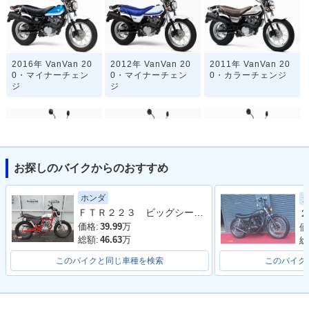
2016年 VanVan 20
2012年 VanVan 20
2011年 VanVan 20
0・マイナーチェン
0・マイナーチェン
0・カラーチェンジ
ジ
ジ
お探しのバイクからのおすすめ
2010年 VanVan 20
2008年 VanVan 20
2008年 VanVan 20
ホンダ
0・カラーチェンジ
0・カラーチェンジ
0・マイナーチェン
ＦＴＲ２２３ ビッグシーダーアルミタンク タックロールシート ロボハン フェンダーレス
２
ジ
価格:
39.99
万
価
総額:
46.63
万
総
このバイクと同じ車種を検索
このバイク