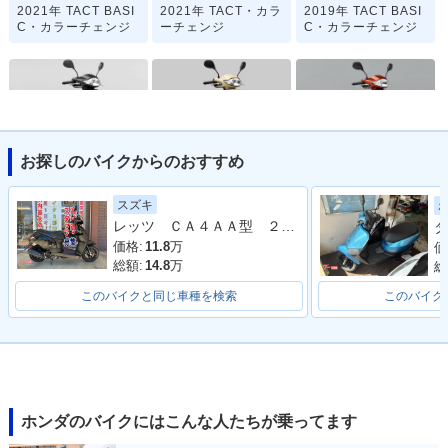
2021年 TACT BASI
2021年 TACT・カラ
2019年 TACT BASI
C・カラーチェンジ
ーチェンジ
C・カラーチェンジ
お探しのバイクからのおすすめ
2019年 TACT・カラ
2019年 TACT BASI
2018年 TACT BASI
ーチェンジ
C Special
C
スズキ
レッツ ＣＡ４ＡＡ型 ２０２１年モデル リアキャリア コンビニフック
タ
価格:
11.8
万
価
総額:
14.8
万
総
このバイクと同じ車種を検索
このバイク
2018年 TACT
2016年 TACT BASI
2016年 TACT・カラ
C
ーチェンジ
ホンダのバイクにはこんな人たちが乗ってます