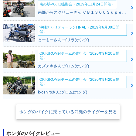
南の駅やえせ撮影会（2019年11月24日開催）
南部からスクリュ～さん:ＣＢ１３００Ｓｕｐｅｒ Ｆｏｕｒ(ホンダ)
2015年 TACT BASI
2015年 TACT・新登
1980年 TACT DEL
C
場
UXE セル付・新登場
沖縄チャリティーランFINAL（2019年6月30日開
催）
とーもーさん:ゴリラ(ホンダ)
OKI GROMerチームの走行会（2020年9月20日開
催）
カズアキさん:グロム(ホンダ)
1980年 TACT DEL
UXE・新登場
OKI GROMerチームの走行会（2020年9月20日開
催）
k-oshiroさん:グロム(ホンダ)
ホンダのバイクに乗っている沖縄のライダーを見る
ホンダのバイクレビュー