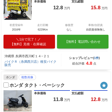
本体価格
支払総額
12.8
15.8
万円
万円
初度登録年
走行距離
修復歴
車検/自賠責
2016年
6229Km
なし
自賠責保険無し
1分で完了！
【無料】電話問い合わせ
【無料】見積・在庫確認
沖縄県 糸満市西川町１４−２１
ショップレビュー(
1件
)
バイクＲ（糸満西川店）格安バイク
4.8
総合評価:
点
販売
ホンダ
複数画像
ホンダ タクト・ベーシック
本体価格
支払総額
11.8
12.8
万円
万円