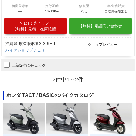
初度登録年
走行距離
修復歴
車検/自賠責
―
16213Km
なし
自賠責保険無し
1分で完了！
【無料】電話問い合わせ
【無料】見積・在庫確認
沖縄県 糸満市兼城３３９−１
ショップレビュー
バイクショップチェリー
―
上記2件にチェック
2件中1～2件
ホンダ TACT / BASICのバイクカタログ