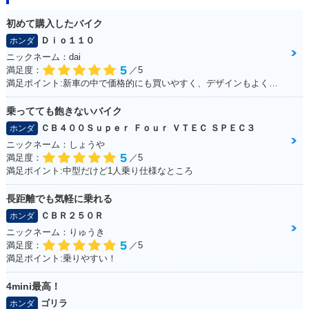
初めて購入したバイク
Ｄｉｏ１１０
ホンダ
ニックネーム：dai
5
満足度：
／5
満足ポイント:新車の中で価格的にも買いやすく、デザインもよくて購入しました。
乗ってても飽きないバイク
ＣＢ４００Ｓｕｐｅｒ Ｆｏｕｒ ＶＴＥＣ ＳＰＥＣ３
ホンダ
ニックネーム：しょうや
5
満足度：
／5
満足ポイント:中型だけど1人乗り仕様なところ
長距離でも気軽に乗れる
ＣＢＲ２５０Ｒ
ホンダ
ニックネーム：りゅうき
5
満足度：
／5
満足ポイント:乗りやすい！
4mini最高！
ゴリラ
ホンダ