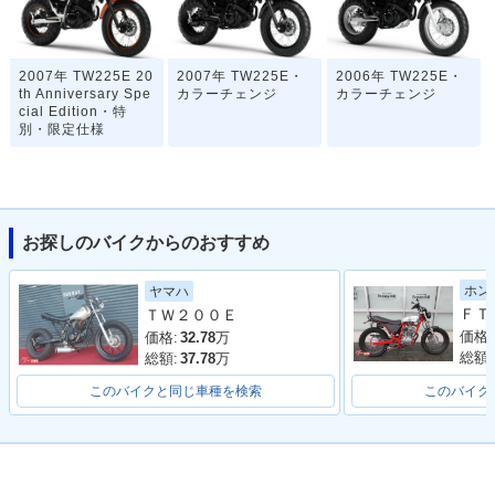
2007年 TW225E 20
2007年 TW225E・
2006年 TW225E・
th Anniversary Spe
カラーチェンジ
カラーチェンジ
cial Edition・特
別・限定仕様
お探しのバイクからのおすすめ
ホン
ヤマハ
2005年 TW225E・
2004年 TW225E・
2003年 TW225E・
ＴＷ２００Ｅ
カラーチェンジ
カラーチェンジ
カラーチェンジ
価格:
価格:
32.78
万
総額:
総額:
37.78
万
このバイクと同じ車種を検索
このバイク
2002年 TW225E・