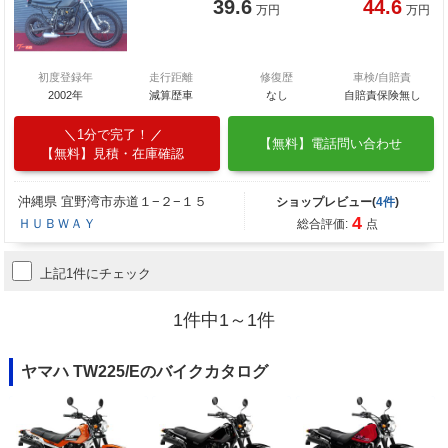
39.6
44.6
万円
万円
初度登録年
走行距離
修復歴
車検/自賠責
2002年
減算歴車
なし
自賠責保険無し
1分で完了！
【無料】電話問い合わせ
【無料】見積・在庫確認
沖縄県 宜野湾市赤道１−２−１５
ショップレビュー(
4件
)
4
ＨＵＢＷＡＹ
総合評価:
点
上記1件にチェック
1件中1～1件
ヤマハ TW225/Eのバイクカタログ