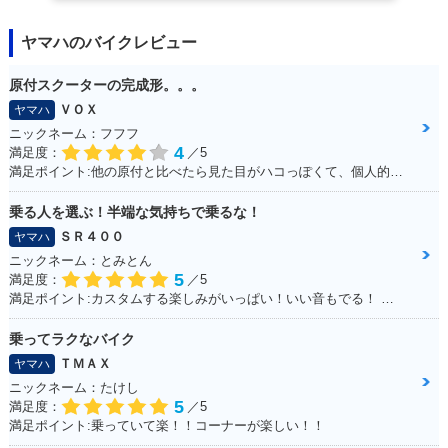
ヤマハのバイクレビュー
原付スクーターの完成形。。。
ＶＯＸ
ヤマハ
ニックネーム：フフフ
4
満足度：
／5
満足ポイント:他の原付と比べたら見た目がハコっぽくて、個人的に好みのデザインだった為3年程前に購入。 毎日通勤の足に利用していますが、これといった不都合もなく、いつも快適な通勤ができています。 特にシートが長く広いので、私(180cmの男性)でもゆったり座れて、たまにする遠出でも疲れにくいです。
乗る人を選ぶ！半端な気持ちで乗るな！
ＳＲ４００
ヤマハ
ニックネーム：とみとん
5
満足度：
／5
満足ポイント:カスタムする楽しみがいっぱい！いい音もでる！ シルバーの洗濯ばさみがこだわりポイントです
乗ってラクなバイク
ＴＭＡＸ
ヤマハ
ニックネーム：たけし
5
満足度：
／5
満足ポイント:乗っていて楽！！コーナーが楽しい！！