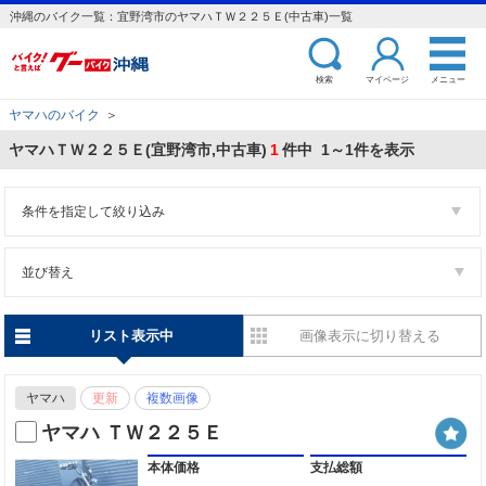
沖縄のバイク一覧：宜野湾市のヤマハＴＷ２２５Ｅ(中古車)一覧
検索
マイページ
メニュー
ヤマハのバイク
＞
ヤマハＴＷ２２５Ｅ(宜野湾市,中古車)
1
件中 1～1件を表示
条件を指定して絞り込み
並び替え
リスト表示中
画像表示に切り替える
ヤマハ
更新
複数画像
ヤマハ ＴＷ２２５Ｅ
本体価格
支払総額