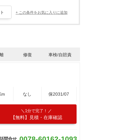
+ この条件をお気に入りに追加
離
修復
車検/自賠責
Km
なし
保2031/07
1分で完了！
【無料】見積・在庫確認
0078-60162-1093
話問合せ