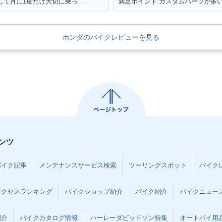
満足ポイント:満足度100%!!応接間で保管して月に1度だけ大切に乗っています
ホンダのバイクレビューを見る
ンツ
バイク記事
メンテナンスサービス検索
ツーリングスポット
バイク
アクセスランキング
バイクショップ紹介
バイク紹介
バイクニュー
紹介
バイクカタログ情報
ハーレーダビッドソン特集
オートバイ用品な