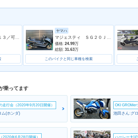
ヤマハ
フォルツァ ＭＦ１３／可動式スクリーン／フルＬＥＤ／ＥＴＣ付き／グリップヒーター
マジェスティ ＳＧ２０Ｊ ２００７年モデル ビームスマフラー バックレスト フェンダーレス ブレンボキャリパー Ｙ
 Z ABS・
2010年 FORZA Z・マイ
2009年 FORZA Z ABS・
2009年 
ジ
ナーチェンジ
カラーチェンジ
ーチェン
価格:
24.99
万
総額:
31.63
万
索
このバイクと同じ車種を検索
が乗ってます
 Z ABS・
2007年 FORZA Z・フル
2007年 FORZA Z S Pac
2007年 F
ンジ
モデルチェンジ
kage・追加
Packag
ームの走行会（2020年9月20日開催）
OKI GROM
ム(ホンダ)
池田さん:グロ
2020年6月28日開催）
ハーレー大試乗