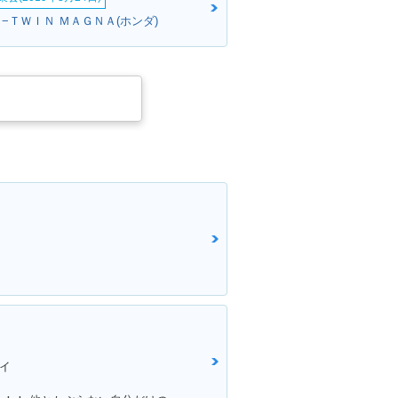
−ＴＷＩＮ ＭＡＧＮＡ(ホンダ)
FORZA Z・新登
イ