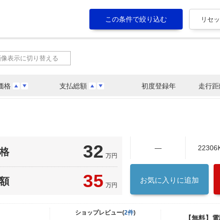
画像表示に切り替える
価格
支払総額
初度登録年
走行距
32
―
22306
格
万円
35
額
お気に入りに追加
万円
ショップレビュー(
2件
)
【無料】電