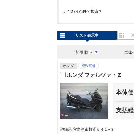
こだわり条件で検索
リスト表示中
新着順
本体
ホンダ
複数画像
ホンダ フォルツァ・Ｚ
本体価
支払総
沖縄県 宜野湾市野嵩５４１−３