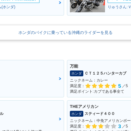
(ホンダ)
りゅうさん:Ｖ
A Z・マイ
2005年 FORZA Z Speci
2005年 FORZA Z ABS・
2004年 
al・特別・限定仕様
追加
場
ホンダのバイクに乗っている沖縄のライダーを見る
万能
ＣＴ１２５ハンターカブ
ホンダ
ニックネーム：カレー
5
満足度：
／5
満足ポイント:カブである事全て
THEアメリカン
ル
スティード４００
ホンダ
ニックネーム：中免アメリカンボー
3
満足度：
／5