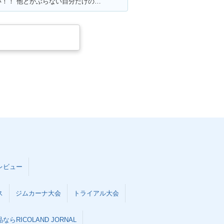
満足ポイント:カスタムパーツが多い！！ 他とかぶらない自分だけのオリジナルバイクを作れます☆ 400ccだけど、カスタムすれば迫力満点
レビュー
ス
ジムカーナ大会
トライアル大会
らRICOLAND JORNAL