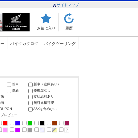
サイトマップ
お気に入り
履歴
ュー
バイクカタログ
バイクツーリング
車
新車
新車（在庫あり）
更新
修復歴なし
画像
支払総額あり
動画
無料見積可能
COUPON
ASKを含めない
ップレビュー