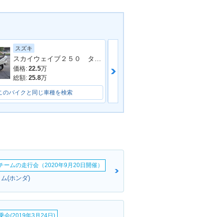
スズキ
ホンダ
スカイウェイブ２５０ タイプＳ
フォルツァＳｉ
FORZA Z・カラ
2008年 FORZA Z AUDI
ジ
O Package・追加
価格:
22.5
万
価格:
39
万
総額:
25.8
万
総額:
40
万
このバイクと同じ車種を検索
このバイクと同じ車種を検索
ORZA Z ABS S
2006年 FORZA Z Speci
e・追加
al・特別・限定仕様
erチームの走行会（2020年9月20日開催）
ム(ホンダ)
会(2019年3月24日)