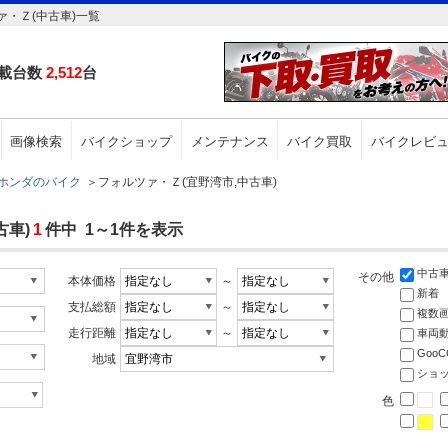
・Ｚ(中古車)一覧
載台数
2,512
台
画像検索
バイクショップ
メンテナンス
バイク買取
バイクレビ
ホンダのバイク
＞
フォルツァ・Ｚ(宜野湾市,中古車)
古車)
1
件中 1～1件を表示
中古
その他
本体価格
～
新着
支払総額
～
複数
走行距離
～
車両
Goo
地域
ショ
色