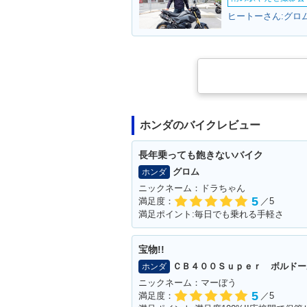
ヒートーさん:グロム
2006年 FORZA Z ABS・
2006年 FORZ
マイナーチェンジ
ナーチェンジ
ホンダのバイクレビュー
長年乗っても飽きないバイク
グロム
ホンダ
ニックネーム：ドラちゃん
5
満足度：
／5
満足ポイント:毎日でも乗れる手軽さ
宝物!!
ＣＢ４００Ｓｕｐｅｒ ボルドー
ホンダ
ニックネーム：マーぼう
5
満足度：
／5