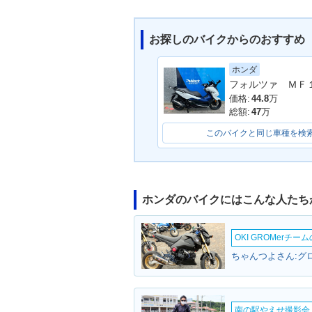
お探しのバイクからのおすすめ
ホンダ
2010年 FORZA Z ABS A
2010年 FORZA
UDIO Package・マイナ
マイナーチェン
価格:
44.8
万
ーチェンジ
総額:
47
万
このバイクと同じ車種を検
ホンダのバイクにはこんな人たち
2008年 FORZA Z ABS A
2007年 FORZA
UDIO Package・追加
フルモデルチェ
OKI GROMerチ
ちゃんつよさん:グロ
南の駅やえせ撮影会（