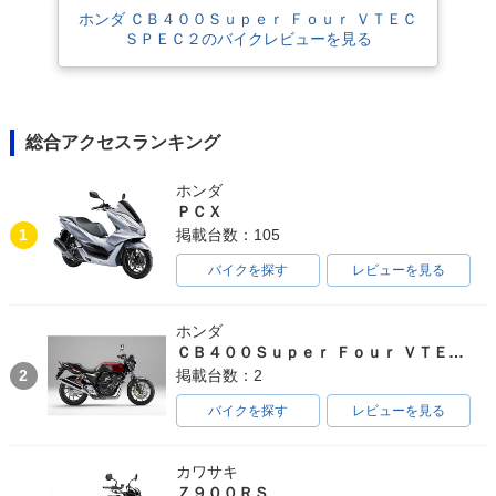
PER FOUR HYPER
PER FOUR HYPER
PER FOUR HYPER
ホンダ ＣＢ４００Ｓｕｐｅｒ Ｆｏｕｒ ＶＴＥＣ
VTEC Revo ABS S
VTEC Revo ABS E
VTEC Revo ABS・
pecial Edition・特
Package・追加
マイナーチェンジ
ＳＰＥＣ２のバイクレビューを見る
別・限定仕様
総合アクセスランキング
ホンダ
ＰＣＸ
2014年 CB400 SU
2012年 CB400 SU
2012年 CB400 SU
1
掲載台数：105
PER FOUR HYPER
PER FOUR HYPER
PER FOUR HYPER
VTEC Revo・マイ
VTEC Revo Specia
VTEC Revo Specia
バイクを探す
レビューを見る
ナーチェンジ
l Edition・特別・限
l Edition・特別・限
定仕様
定仕様
ホンダ
ＣＢ４００Ｓｕｐｅｒ Ｆｏｕｒ ＶＴＥＣ ＳＰＥＣ３
2
掲載台数：2
バイクを探す
レビューを見る
2012年 CB400 SU
2012年 CB400 SU
2011年 CB400 SU
カワサキ
PER FOUR HYPER
PER FOUR HYPER
PER FOUR HYPER
Ｚ９００ＲＳ