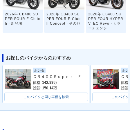
2026年 CB400 SU
2026年 CB400 SU
2020年 CB400 SU
PER FOUR E-Clutc
PER FOUR E-Clutc
PER FOUR HYPER
h・新登場
h Concept・その他
VTEC Revo・カラ
ーチェンジ
お探しのバイクからのおすすめ
ホンダ
ホン
2019年 CB400 SU
2018年 CB400 SU
2018年 CB400 SU
ＣＢ４００Ｓｕｐｅｒ Ｆｏｕｒ ＶＴＥＣ Ｒｅｖｏ 最終型 ヨシムラスリップオンマフラー ラジエーターカバー ＥＴＣ２．０他
PER FOUR HYPER
PER FOUR HYPER
PER FOUR HYPER
VTEC Revo・マイ
VTEC Revo ABS・
VTEC Revo・カラ
価格:
142.99
万
価格:
ナーチェンジ
カラーチェンジ
ーチェンジ
総額:
150.14
万
総額:
このバイクと同じ車種を検索
このバイク