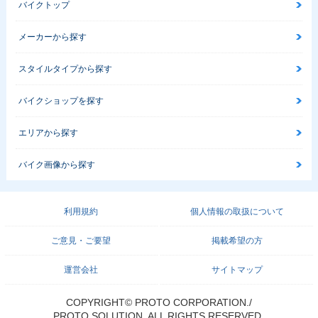
バイクトップ
メーカーから探す
スタイルタイプから探す
2002年 CB400 SU
2002年 CB400 SU
2001年 CB400 SU
PER FOUR HYPER
PER FOUR HYPER
PER FOUR HYPER
バイクショップを探す
VTEC Ⅱ・マイナー
VTEC Ⅱ・追加
VTEC・マイナーチ
チェンジ
ェンジ
エリアから探す
バイク画像から探す
利用規約
個人情報の取扱について
2000年 CB400 SU
1999年 CB400 SU
1998年 CB400 SU
ご意見・ご要望
掲載希望の方
PER FOUR HYPER
PER FOUR HYPER
PER FOUR VERSI
VTEC・マイナーチ
VTEC・フルモデル
ON S 50th Anniver
ェンジ
チェンジ
sary Special・特
運営会社
サイトマップ
別・限定仕様
COPYRIGHT© PROTO CORPORATION./
PROTO SOLUTION. ALL RIGHTS RESERVED.