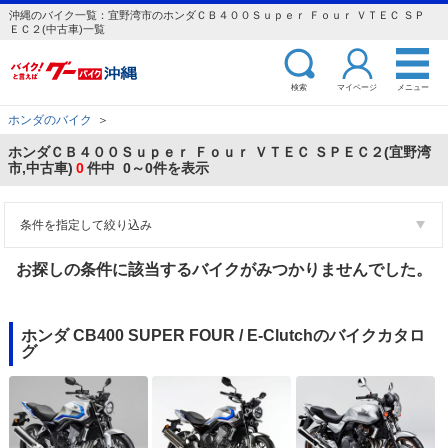
沖縄のバイク一覧：宜野湾市のホンダＣＢ４００Ｓｕｐｅｒ Ｆｏｕｒ ＶＴＥＣ ＳＰ
ＥＣ２(中古車)一覧
検索
マイページ
メニュー
ホンダのバイク
＞
ホンダＣＢ４００Ｓｕｐｅｒ Ｆｏｕｒ ＶＴＥＣ ＳＰＥＣ２(宜野湾
市,中古車)
0
件中 0～0件を表示
条件を指定して絞り込み
お探しの条件に該当するバイクがみつかりませんでした。
ホンダ CB400 SUPER FOUR / E-Clutchのバイクカタロ
グ