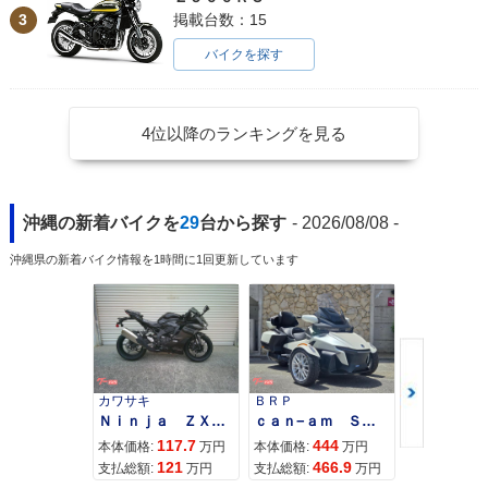
VTEC Revo ABS・
VTEC Revo・カラ
VTEC Revo Specia
3
掲載台数：15
カラーチェンジ
ーチェンジ
l Edition・特別・限
定仕様
バイクを探す
4位以降のランキングを見る
2011年 CB400 SU
2011年 CB400 SU
2010年 CB400 SU
PER FOUR HYPER
PER FOUR HYPER
PER FOUR HYPER
沖縄の新着バイクを
29
台から探す
- 2026/08/08 -
VTEC Revo ABS・
VTEC Revo・カラ
VTEC Revo 限定カ
カラーチェンジ
ーチェンジ
ラー・特別・限定仕
沖縄県の新着バイク情報を1時間に1回更新しています
様
カワサキ
ＢＲＰ
スズキ
Ｎｉｎｊａ ＺＸ−４Ｒ ＳＥ
ｃａｎ−ａｍ ＳＰＹＤＥＲ ＲＴ ＬＩＭＩＴＥＤ
2010年 CB400 SU
2010年 CB400 SU
2008年 CB400 SU
117.7
444
68
本体価格:
万円
本体価格:
万円
本体価格:
PER FOUR HYPER
PER FOUR HYPER
PER FOUR HYPER
121
466.9
71
支払総額:
万円
支払総額:
万円
支払総額:
VTEC Revo ABS・
VTEC Revo・カラ
VTEC Revo Specia