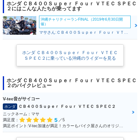
2018年 CB400 SU
2018年 CB400 SU
2016年 CB400 SU
ホンダ ＣＢ４００Ｓｕｐｅｒ Ｆｏｕｒ ＶＴＥＣ ＳＰＥＣ
PER FOUR HYPER
PER FOUR HYPER
PER FOUR HYPER
２にはこんな人たちが乗ってます
VTEC Revo ABS・
VTEC Revo・マイ
VTEC Revo Specia
マイナーチェンジ
ナーチェンジ
l Edition・特別・限
沖縄チャリティーランFINAL（2019年6月30日開
定仕様
催）
マサさん:ＣＢ４００Ｓｕｐｅｒ Ｆｏｕｒ ＶＴＥＣ ＳＰＥＣ２(ホンダ)
ホンダ ＣＢ４００Ｓｕｐｅｒ Ｆｏｕｒ ＶＴＥＣ
ＳＰＥＣ２に乗っている沖縄のライダーを見る
2016年 CB400 SU
2016年 CB400 SU
2016年 CB400 SU
PER FOUR HYPER
PER FOUR HYPER
PER FOUR HYPER
VTEC Revo ABS E
VTEC Revo ABS・
VTEC Revo・カラ
ホンダ ＣＢ４００Ｓｕｐｅｒ Ｆｏｕｒ ＶＴＥＣ ＳＰＥＣ
Package・カラーチ
カラーチェンジ
ーチェンジ
２のバイクレビュー
ェンジ
V-tec音がサイコー
ＣＢ４００Ｓｕｐｅｒ Ｆｏｕｒ ＶＴＥＣ ＳＰＥＣ２
ホンダ
ニックネーム：マサ
5
満足度：
／5
満足ポイント:V-tec加速が満足！カラーもバイク屋さんのオリジナルカラーです。
2015年 CB400 SU
2014年 CB400 SU
2014年 CB400 SU