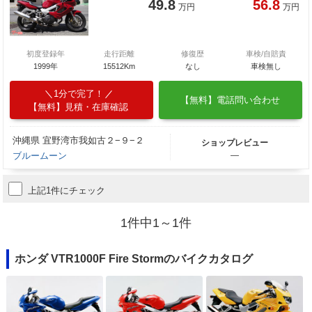
49.8
56.8
万円
万円
初度登録年
走行距離
修復歴
車検/自賠責
1999年
15512Km
なし
車検無し
1分で完了！
【無料】電話問い合わせ
【無料】見積・在庫確認
沖縄県 宜野湾市我如古２−９−２
ショップレビュー
ブルームーン
―
上記1件にチェック
1件中1～1件
ホンダ VTR1000F Fire Stormのバイクカタログ