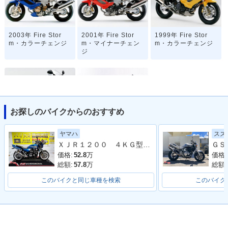
2003年 Fire Stor
2001年 Fire Stor
1999年 Fire Stor
m・カラーチェンジ
m・マイナーチェン
m・カラーチェンジ
ジ
お探しのバイクからのおすすめ
1997年 Fire Stor
1997年 VTR1000F
ヤマハ
スズ
m・新登場
ＸＪＲ１２００ ４ＫＧ型 １９９５年モデル 社外マフラー サスペンション オイルクラー フェンダーレス カーボンフェンダー
価格:
52.8
万
価格:
総額:
57.8
万
総額:
このバイクと同じ車種を検索
このバイク