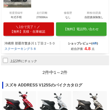
初度登録年
走行距離
修復歴
車検/自賠責
年式不明
27000Km
なし
自賠責保険無し
1分で完了！
【無料】電話問い合わせ
【無料】見積・在庫確認
沖縄県 那覇市繁多川１丁目２−５０
ショップレビュー(
4件
)
4.8
スクーターキング５８
総合評価:
点
上記2件にチェック
2件中1～2件
スズキ ADDRESS V125Sのバイクカタログ