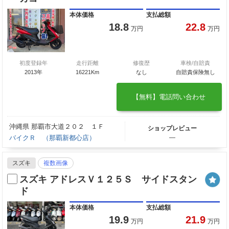
本体価格
支払総額
18.8
22.8
万円
万円
初度登録年
走行距離
修復歴
車検/自賠責
2013年
16221Km
なし
自賠責保険無し
【無料】電話問い合わせ
沖縄県 那覇市大道２０２ １Ｆ
ショップレビュー
バイクＲ （那覇新都心店）
―
スズキ
複数画像
スズキ アドレスＶ１２５Ｓ サイドスタン
ド
本体価格
支払総額
19.9
21.9
万円
万円