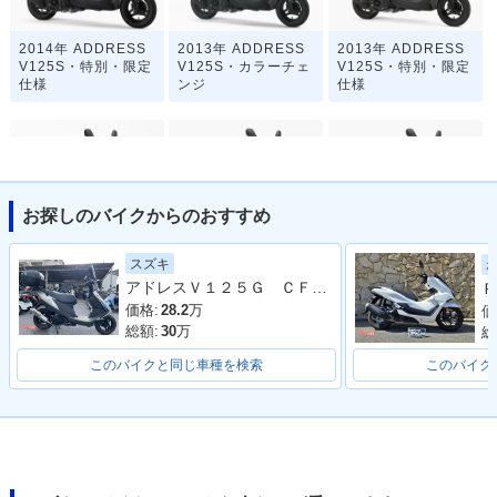
2014年 ADDRESS
2013年 ADDRESS
2013年 ADDRESS
V125S・特別・限定
V125S・カラーチェ
V125S・特別・限定
仕様
ンジ
仕様
お探しのバイクからのおすすめ
2012年 ADDRESS
2012年 ADDRESS
2011年 ADDRESS
スズキ
V125S・カラーチェ
V125S・特別・限定
V125S・特別・限定
アドレスＶ１２５Ｇ ＣＦ４６Ａ型 ヨシムラマフラー スクリーン サイドバイザー リアボックス 整備 保証 自賠責保険
Ｐ
ンジ
仕様
仕様
価格:
28.2
万
価
総額:
30
万
総
このバイクと同じ車種を検索
このバイク
2010年 ADDRESS
V125S・新登場