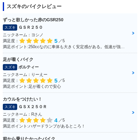
スズキのバイクレビュー
ずっと欲しかった赤のGSR250
ＧＳＲ２５０
スズキ
ニックネーム：ヨシノ
5
満足度：
／5
満足ポイント:250ccなのに車体も大きく安定感がある。低速が強いのエンスト知らず。
足が着くバイク
ボルティー
スズキ
ニックネーム：りーえー
5
満足度：
／5
満足ポイント:足が着くので安心
カウルをつけたい！
ＧＳＸ２５０Ｒ
スズキ
ニックネーム：Rさん
4
満足度：
／5
満足ポイント:ハザードランプがあるところ！
前から乗りたかったバイク