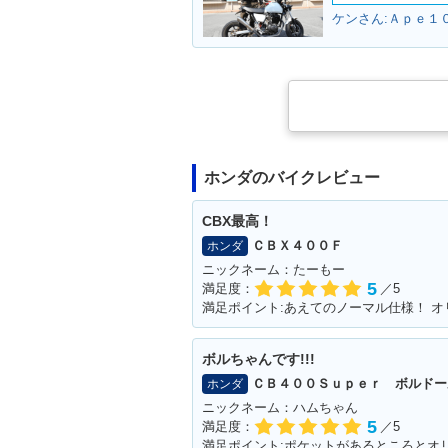
ケンさん:Ａｐｅ１０
ホンダのバイクレビュー
CBX最高！
ＣＢＸ４００Ｆ
ホンダ
ニックネーム：たーもー
5
満足度：
／5
ボルちゃんです!!!
ＣＢ４００Ｓｕｐｅｒ ボルドー
ホンダ
ニックネーム：ハムちゃん
5
満足度：
／5
満足ポイント:ポケットがあるところとオリ