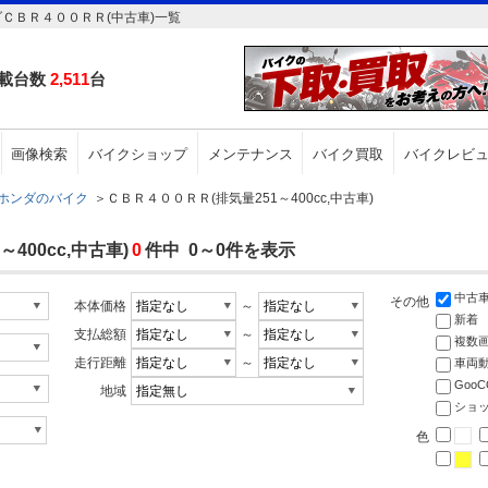
ダＣＢＲ４００ＲＲ(中古車)一覧
載台数
2,511
台
画像検索
バイクショップ
メンテナンス
バイク買取
バイクレビ
ホンダのバイク
＞
ＣＢＲ４００ＲＲ(排気量251～400cc,中古車)
400cc,中古車)
0
件中 0～0件を表示
中古
その他
本体価格
～
新着
支払総額
～
複数
走行距離
～
車両
Goo
地域
ショ
色