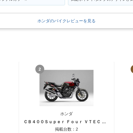
ホンダのバイクレビューを見る
2
ホンダ
ＣＢ４００Ｓｕｐｅｒ Ｆｏｕｒ ＶＴＥＣ ＳＰＥＣ３
掲載台数：2