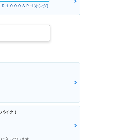
ＶＴＲ１０００ＳＰ−I(ホンダ)
るバイク！
気に入っています。