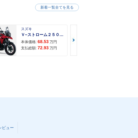
新着一覧全てを見る
スズキ
スズキ
Ｖ−ストローム２５０ ２６年モデル 水冷２気筒エンジン ＬＥＤヘッドライト標準装備
68.53
68.
本体価格:
万円
本体価格:
72.93
71.
支払総額:
万円
支払総額:
レビュー