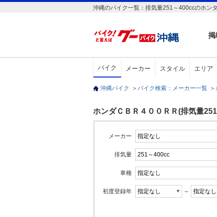
沖縄のバイク一覧：排気量251～400ccのホン
掲
バイク
メーカー
スタイル
エリア
沖縄バイク
＞
バイク検索：メーカー一覧
＞
ホンダＣＢＲ４００ＲＲ(排気量251～
メーカー
排気量
車種
初度登録年
～