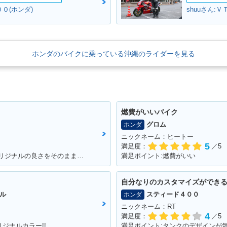
０(ホンダ)
shuuさん:
ホンダのバイクに乗っている沖縄のライダーを見る
燃費がいいバイク
グロム
ホンダ
ニックネーム：ヒートー
5
満足度：
／5
満足ポイント:あえてのノーマル仕様！ オリジナルの良さをそのまま残して大事に乗って生きたい！！
満足ポイント:燃費がいい
自分なりのカスタマイズができ
ル
スティード４００
ホンダ
ニックネーム：RT
4
満足度：
／5
ジナルカラー!!
満足ポイント:タンクのデザインが