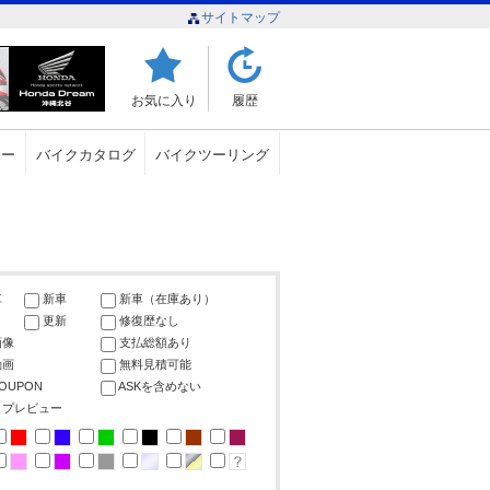
サイトマップ
お気に入り
履歴
ュー
バイクカタログ
バイクツーリング
車
新車
新車（在庫あり）
更新
修復歴なし
画像
支払総額あり
動画
無料見積可能
COUPON
ASKを含めない
ップレビュー