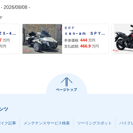
- 2026/08/08 -
す
ＢＲＰ
Ｎｉｎｊａ ＺＸ−４Ｒ ＳＥ
ｃａｎ−ａｍ ＳＰＹＤＥＲ ＲＴ ＬＩＭＩＴＥＤ
7
444
万円
本体価格:
万円
466.9
万円
支払総額:
万円
ンツ
バイク記事
メンテナンスサービス検索
ツーリングスポット
バイク