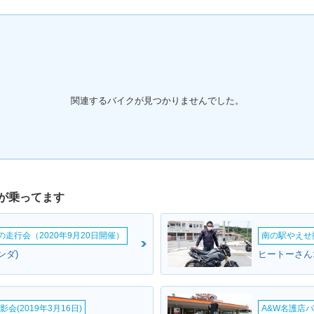
00RR・カ
1988年 CBR400RR・新
登場
関連するバイクが見つかりませんでした。
が乗ってます
ームの走行会（2020年9月20日開催）
南の駅やえせ撮
ンダ)
ヒートーさん:
会(2019年3月16日)
A&W名護店バ