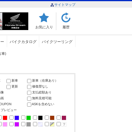
サイトマップ
お気に入り
履歴
ュー
バイクカタログ
バイクツーリング
古車)
車
新車
新車（在庫あり）
更新
修復歴なし
画像
支払総額あり
動画
無料見積可能
COUPON
ASKを含めない
ップレビュー