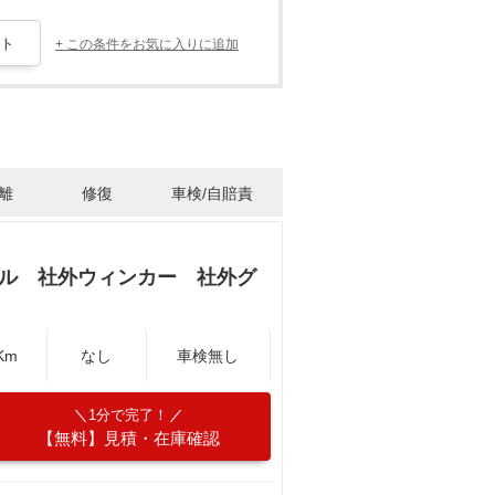
+ この条件をお気に入りに追加
離
修復
車検/自賠責
デル 社外ウィンカー 社外グ
Km
なし
車検無し
1分で完了！
【無料】見積・在庫確認