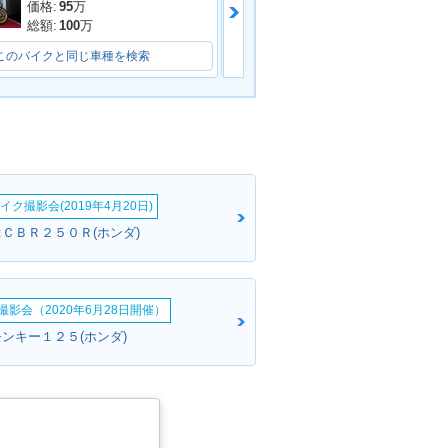
B400 SUPER
2016年 CB400 SUPER
価格:
95
万
価格:
85
万
PER VTEC R
FOUR HYPER VTEC R
総額:
100
万
総額:
99
万
BS・カラーチェン
evo・カラーチェンジ
このバイクと同じ車種を検索
このバイクと同じ車種を検索
イク撮影会(2019年4月20日)
B400 SUPER
2012年 CB400 SUPER
:ＣＢＲ２５０Ｒ(ホンダ)
PER VTEC R
FOUR HYPER VTEC R
ial Edition・
evo Special Edition・
定仕様
特別・限定仕様
影会（2020年6月28日開催）
:モンキー１２５(ホンダ)
B400 SUPER
2010年 CB400 SUPER
PER VTEC R
FOUR HYPER VTEC R