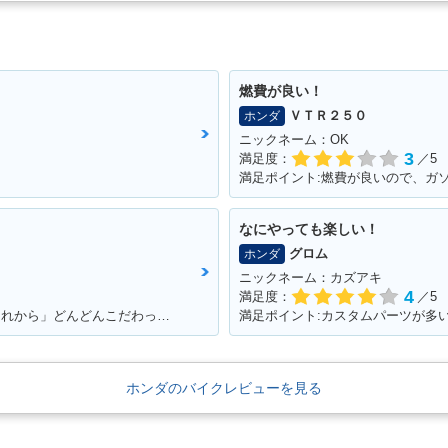
ェンジ
evo Special Edition・
evo ABS・カラーチェン
evo・カ
特別・限定仕様
ジ
燃費が良い！
ＶＴＲ２５０
ホンダ
ニックネーム：OK
3
満足度：
／5
満足ポイント:燃費が良いので、ガ
 SUPER
2008年 CB400 SUPER
2008年 CB400 SUPER
2007年 C
VTEC R
FOUR HYPER VTEC R
FOUR HYPER VTEC R
FOUR HY
ェンジ
evo Special Edition・
evo ABS Special Editio
evo AB
なにやっても楽しい！
追加
n・カラーチェンジ
グロム
ホンダ
ニックネーム：カズアキ
4
満足度：
／5
満足ポイント:パワー&トルクが広い。「これから」どんどんこだわっていくのが楽しみ！
満足ポイント:カスタムパーツが多
ホンダのバイクレビューを見る
2002年 C
 SUPER
2003年 CB400 SUPER
2002年 CB400 SUPER
FOUR HY
 VTEC
FOUR HYPER VTEC
FOUR HYPER VTEC
Ⅱ・マイ
ェンジ
Ⅲ・マイナーチェンジ
Ⅱ・追加