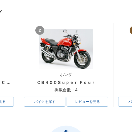
グ
2
 SUPER
1998年 CB400 SUPER
1996年 CB400 SUPER
1996年 C
 VTEC・
FOUR VERSION S 50th
FOUR VERSION S・マ
FOUR・
ンジ
Anniversary Special・
イナーチェンジ
ジ
特別・限定仕様
ホンダ
ＣＢ４００Ｓｕｐｅｒ Ｆｏｕｒ ＶＴＥＣ ＳＰＥＣ３
ＣＢ４００Ｓｕｐｅｒ Ｆｏｕｒ
掲載台数：4
見る
バイクを探す
レビューを見る
バ
 SUPER
1995年 CB400 SUPER
1994年 CB400 SUPER
1994年 C
FOUR・マイナーチェン
FOUR・追加
FOUR・
ジ
ジ