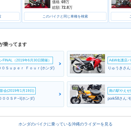
 SUPER
2016年 CB400 SUPER
2016年 CB400 SUPER
2016年 C
価格:
69
万
VTEC R
FOUR HYPER VTEC R
FOUR HYPER VTEC R
FOUR HY
総額:
72.8
万
ーチェンジ
evo Special Edition・
evo ABS E Package・
evo A
特別・限定仕様
カラーチェンジ
ジ
索
このバイクと同じ車種を検索
が乗ってます
INAL（2019年6月30日開催）
A&W名護店バ
 SUPER
2014年 CB400 SUPER
2014年 CB400 SUPER
2012年 C
０Ｓｕｐｅｒ Ｆｏｕｒ(ホンダ)
りゅうきさん
VTEC R
FOUR HYPER VTEC R
FOUR HYPER VTEC R
FOUR HY
ckage・
evo ABS・マイナーチェ
evo・マイナーチェンジ
evo Spec
ンジ
特別・限
会(2019年1月19日)
南の駅やえせ撮
０００ＳＰ−I(ホンダ)
pork58さん
ホンダのバイクに乗っている沖縄のライダーを見る
 SUPER
2011年 CB400 SUPER
2011年 CB400 SUPER
2011年 C
VTEC R
FOUR HYPER VTEC R
FOUR HYPER VTEC R
FOUR HY