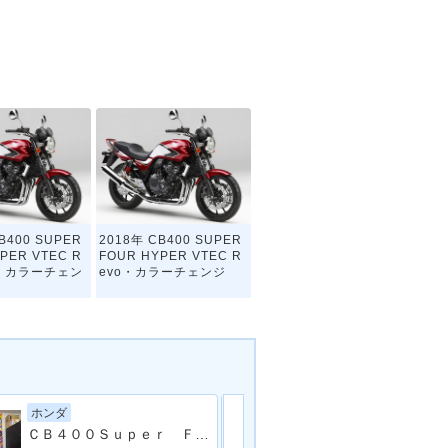
B400 SUPER
2018年 CB400 SUPER
PER VTEC R
FOUR HYPER VTEC R
BS・カラーチェン
evo・カラーチェンジ
ホンダ
スズキ
ＣＢ４００Ｓｕｐｅｒ Ｆｏｕｒ 多数改造 フルカスタム
ＧＳＸ４００イ