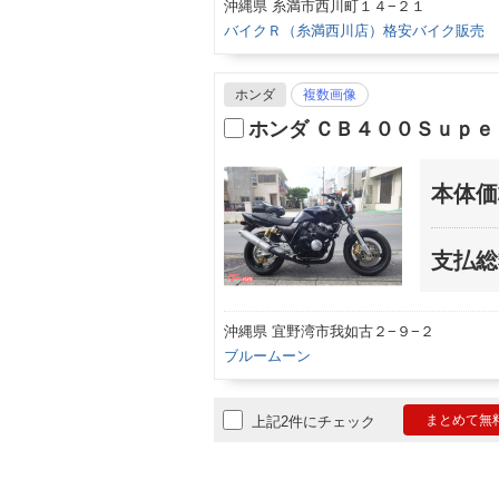
沖縄県 糸満市西川町１４−２１
バイクＲ（糸満西川店）格安バイク販売
ホンダ
複数画像
ホンダ ＣＢ４００Ｓｕｐ
本体価
支払総
沖縄県 宜野湾市我如古２−９−２
ブルームーン
まとめて無
上記2件にチェック