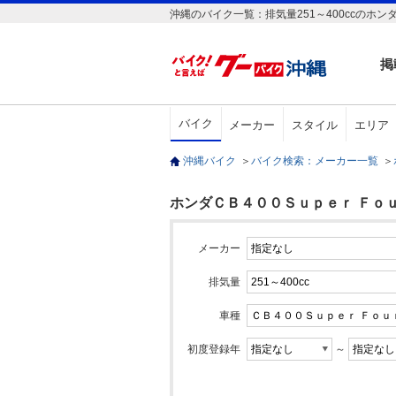
沖縄のバイク一覧：排気量251～400ccのホン
掲
バイク
メーカー
スタイル
エリア
沖縄バイク
＞
バイク検索：メーカー一覧
＞
ホンダＣＢ４００Ｓｕｐｅｒ Ｆｏｕｒ 
メーカー
排気量
車種
初度登録年
～