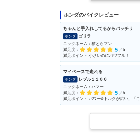
evo ABS・カラーチェン
evo・カラーチ
ジ
ホンダのバイクレビュー
ちゃんと手入れしてるからバッチリ
ゴリラ
ホンダ
ニックネーム：猫とらマン
5
満足度：
／5
満足ポイント:小さいのにパワフル！
2010年 CB400 SUPER
2010年 CB400
FOUR HYPER VTEC R
FOUR HYPER 
evo ABS・カラーチェン
evo・カラーチ
マイペースで走れる
ジ
レブル１１００
ホンダ
ニックネーム：ハマー
5
満足度：
／5
2006年 CB400 SUPER
2005年 CB400
FOUR HYPER VTEC
FOUR HYPER
Ⅲ・マイナーチェンジ
Ⅲ・マイナーチ