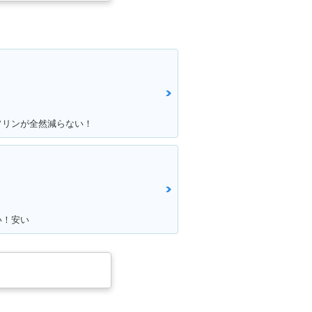
ラーチェンジ
evo 限定カラー・特別・
限定仕様
ソリンが全然減らない！
B400 SUPER
2007年 CB400 SUPER
PER VTEC R
FOUR HYPER VTEC R
S・追加
evo・マイナーチェンジ
い！安い
B400 SUPER
2001年 CB400 SUPER
PER VTEC
FOUR HYPER VTEC・
ナーチェンジ
マイナーチェンジ