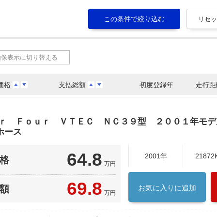
画像表示に切り替える
価格
支払総額
初度登録年
走行距
ｅｒ Ｆｏｕｒ ＶＴＥＣ ＮＣ３９型 ２００１年モ
ホース
64.8
2001年
21872
格
万円
69.8
額
お気に入りに追加
万円