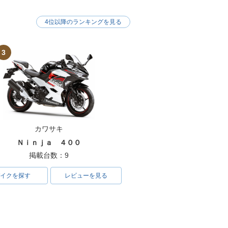
4位以降のランキングを見る
3
B400 SUPER
1996年 CB400 SUPER
マイナーチェン
FOUR VERSION S・追
加
カワサキ
Ｎｉｎｊａ ４００
掲載台数：9
イクを探す
レビューを見る
B400 SUPER
1992年 CB400 SUPER
マイナーチェン
FOUR・新登場