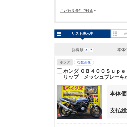
こだわり条件で検索
リスト表示中
新着順
本体
ホンダ
複数画像
ホンダ ＣＢ４００Ｓｕｐ
リップ メッシュブレーキ
本体価
支払総