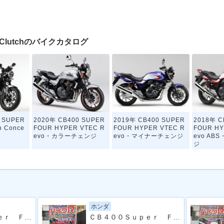
 E-Clutchのバイクカタログ
 SUPER
2020年 CB400 SUPER
2019年 CB400 SUPER
2018年 C
h Conce
FOUR HYPER VTEC R
FOUR HYPER VTEC R
FOUR HY
evo・カラーチェンジ
evo・マイナーチェンジ
evo A
ジ
ホンダ
ＣＢ４００Ｓｕｐｅｒ Ｆｏｕｒ ＶＴＥＣ Ｒｅｖｏ ＮＣ４２後期 最終型 ワンオーナー
ＣＢ４００Ｓｕｐｅｒ Ｆｏｕｒ ＶＴＥＣ ＳＰＥＣ３ ノーマル車 ＮＣ３９型 ２００３年式