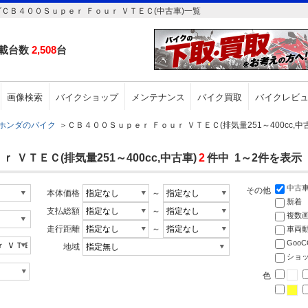
ダＣＢ４００Ｓｕｐｅｒ Ｆｏｕｒ ＶＴＥＣ(中古車)一覧
載台数
2,508
台
画像検索
バイクショップ
メンテナンス
バイク買取
バイクレビ
ホンダのバイク
＞
ＣＢ４００Ｓｕｐｅｒ Ｆｏｕｒ ＶＴＥＣ(排気量251～400cc,中
ＶＴＥＣ(排気量251～400cc,中古車)
2
件中 1～2件を表示
中古
その他
本体価格
～
新着
支払総額
～
複数
走行距離
～
車両
Goo
地域
ショ
色