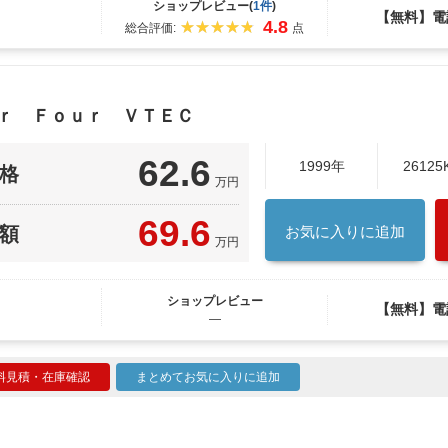
ショップレビュー(
1件
)
【無料】電
4.8
総合評価:
点
ｅｒ Ｆｏｕｒ ＶＴＥＣ
62.6
1999年
26125
格
万円
69.6
額
お気に入りに追加
万円
ショップレビュー
【無料】電
―
料見積・在庫確認
まとめてお気に入りに追加