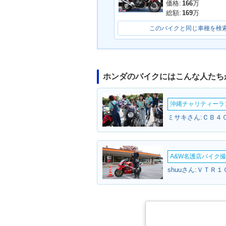
2018年 CB400 SUPER
2018年 CB400
価格:
166
万
FOUR HYPER VTEC R
FOUR HYPER 
総額:
169
万
evo ABS・マイナーチェ
evo・マイナ
ンジ
このバイクと同じ車種を検
ホンダのバイクにはこんな人たち
沖縄チャリティーランF
2015年 CB400 SUPER
2014年 CB400
ミサキさん:ＣＢ４０
FOUR HYPER VTEC R
FOUR HYPER 
evo ABS Special Editio
evo ABS E Pa
n・特別・限定仕様
追加
A&W名護店バイク撮影
shuuさん:ＶＴＲ１
2012年 CB400 SUPER
2012年 CB400
FOUR HYPER VTEC R
FOUR HYPER 