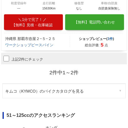
初度登録年
走行距離
修復歴
車検/自賠責
―
15630Km
なし
自賠責保険無し
1分で完了！
【無料】電話問い合わせ
【無料】見積・在庫確認
沖縄県 那覇市壺屋２−５−２５
ショップレビュー(
3件
)
5
ワークショップピースパイン
総合評価:
点
上記2件にチェック
2件中1～2件
キムコ（KYMCO）のバイクカタログを見る
51～125ccのアクセスランキング
ホンダ