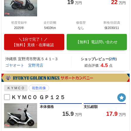
19
22
万円
万円
初度登録年
走行距離
修復歴
車検/自賠責
2025年
5402Km
なし
保2030/11
1分で完了！
【無料】電話問い合わせ
【無料】見積・在庫確認
沖縄県 宜野湾市野嵩５４１−３
ショップレビュー(
2件
)
4.5
ゴヤオート 宜野湾店
総合評価:
点
ＫＹＭＣＯ
複数画像
ＫＹＭＣＯ ＧＰ１２５
本体価格
支払総額
15.9
17.9
万円
万円