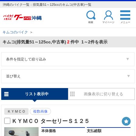
沖縄のバイク一覧：排気量51～125ccのキムコ(中古車)一覧
検索
マイページ
メニュー
キムコのバイク
＞
キムコ(排気量51～125cc,中古車)
2
件中 1～2件を表示
条件を指定して絞り込み
並び替え
リスト表示中
画像表示に切り替える
ＫＹＭＣＯ
複数画像
ＫＹＭＣＯ ターセリーＳ１２５
本体価格
支払総額