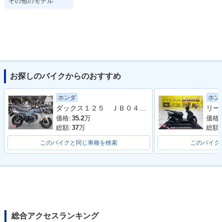
その他のモデル
お探しのバイクからのおすすめ
ホンダ
ホン
ダックス１２５ ＪＢ０４型 ワンオーナー フロントカゴ ＡＢＳ ＬＥＤ 整備 保証 自賠責保険
価格:
35.2
万
価格:
総額:
37
万
総額:
このバイクと同じ車種を検索
このバイク
総合アクセスランキング