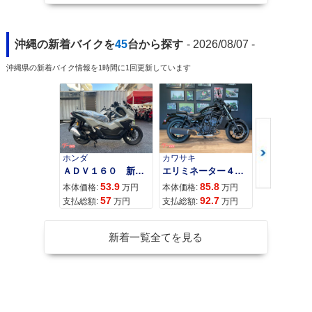
沖縄の新着バイクを
45
台から探す
- 2026/08/07 -
沖縄県の新着バイク情報を1時間に1回更新しています
ホンダ
カワサキ
カワサキ
ＡＤＶ１６０ 新車 ２０２６年最新モデル パールスモーキーグレー スマートキー ２９Ｌメットイン ＵＳＢ Ｔｙｐｅ−Ｃ装備
エリミネーター４００
53.9
85.8
95
本体価格:
万円
本体価格:
万円
本体価格:
57
92.7
10
支払総額:
万円
支払総額:
万円
支払総額:
新着一覧全てを見る