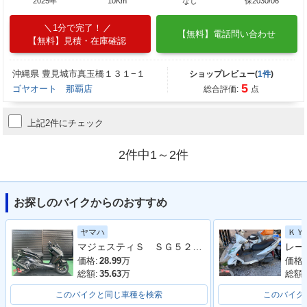
2025年
10Km
なし
保2030/06
1分で完了！
【無料】電話問い合わせ
【無料】見積・在庫確認
沖縄県 豊見城市真玉橋１３１−１
ショップレビュー(
1件
)
5
ゴヤオート 那覇店
総合評価:
点
上記2件にチェック
2件中1～2件
お探しのバイクからのおすすめ
ヤマハ
ＫＹ
マジェスティＳ ＳＧ５２Ｊ 最終２０２０年モデル 純正ロングスクリーン ブラックメタリックＸ
価格:
28.99
万
価格:
総額:
35.63
万
総額:
このバイクと同じ車種を検索
このバイク