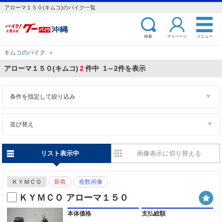
アローマ１５０(キムコ)のバイク一覧
検索
マイページ
メニュー
キムコのバイク
＞
アローマ１５０(キムコ)
2
件中 1～2件を表示
条件を指定して絞り込み
並び替え
リスト表示中
画像表示に切り替える
ＫＹＭＣＯ
新着
複数画像
ＫＹＭＣＯ アローマ１５０
本体価格
支払総額