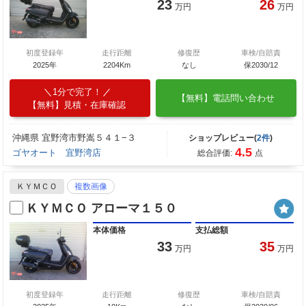
23
26
万円
万円
初度登録年
走行距離
修復歴
車検/自賠責
2025年
2204Km
なし
保2030/12
1分で完了！
【無料】電話問い合わせ
【無料】見積・在庫確認
沖縄県 宜野湾市野嵩５４１−３
ショップレビュー(
2件
)
4.5
ゴヤオート 宜野湾店
総合評価:
点
ＫＹＭＣＯ
複数画像
ＫＹＭＣＯ アローマ１５０
本体価格
支払総額
33
35
万円
万円
初度登録年
走行距離
修復歴
車検/自賠責