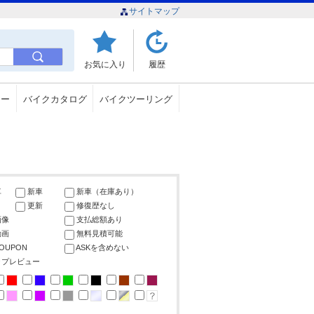
サイトマップ
お気に入り
履歴
ュー
バイクカタログ
バイクツーリング
車
新車
新車（在庫あり）
更新
修復歴なし
画像
支払総額あり
動画
無料見積可能
COUPON
ASKを含めない
ップレビュー