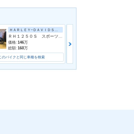
ＨＡＲＬＥＹ−ＤＡＶＩＤＳＯＮ
カワサキ
ＲＨ１２５０Ｓ スポーツスターＳ／前後ブレンボブレーキライン／イージーアジャストリアサスペンション／灯火類フルＬＥＤ
エリミネーター
価格:
146
万
価格:
95.7
万
総額:
160
万
総額:
102.6
万
このバイクと同じ車種を検索
このバイクと同じ車種を検索