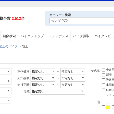
キーワード検索
載台数
2,512
台
画像検索
バイクショップ
メンテナンス
バイク買取
バイクレビ
陸王のバイク
＞
陸王
中古
その他
本体価格
～
新着
支払総額
～
複数
走行距離
～
車両
Goo
地域
ショ
色