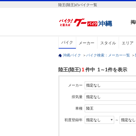
陸王(陸王)のバイク一覧
掲
バイク
メーカー
スタイル
エリア
沖縄バイク
＞
バイク検索：メーカー一覧
＞
陸王(陸王)
1
件中 1～1件を表示
メーカー
排気量
車種
初度登録年
～