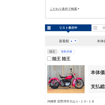
こだわり条件で検索
リスト表示中
新着順
本体
陸王
複数画像
陸王 陸王
本体価
支払総
沖縄県 宜野湾市大山１−１０−１８