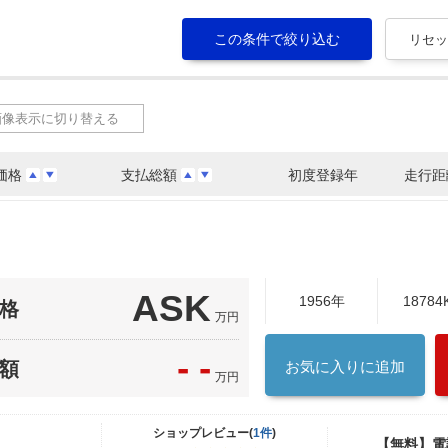
画像表示に切り替える
価格
支払総額
初度登録年
走行距
ASK
1956年
18784
格
万円
- -
額
お気に入りに追加
万円
ショップレビュー(
1件
)
【無料】電