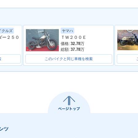
イクルズ
ヤマハ
ダー２５０
ＴＷ２００Ｅ
価格:
32.78
万
総額:
37.78
万
索
このバイクと同じ車種を検索
ンツ