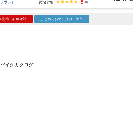
5
プラス）
総合評価:
点
料見積・在庫確認
まとめてお気に入りに追加
のバイクカタログ