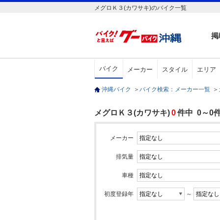
メグロＫ３(カワサキ)のバイク一覧
掲
バイク
メーカー
スタイル
エリア
沖縄バイク
＞
バイク検索：メーカー一覧
＞
メグロＫ３(カワサキ)
0
件中 0～0
メーカー
排気量
車種
初度登録年
～