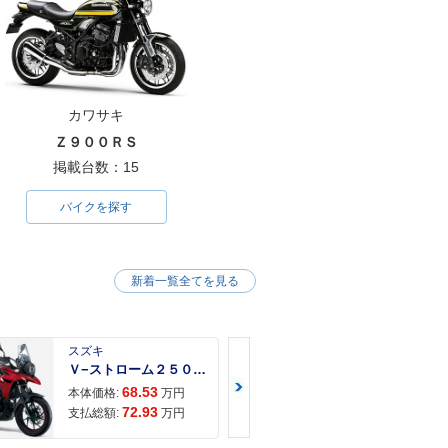
カワサキ
Ｚ９００ＲＳ
掲載台数：15
バイクを探す
新着一覧全てを見る
スズキ
スズキ
Ｖ−ストローム２５０ ２６年モデル 水冷２気筒エンジン ＬＥＤヘッドライト標準装備
68.53
68.
本体価格:
万円
本体価格:
72.93
71.
支払総額:
万円
支払総額: