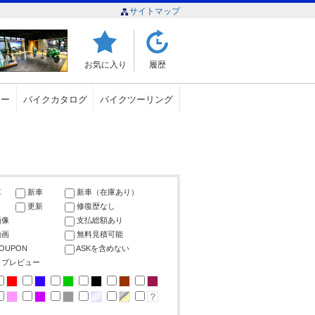
サイトマップ
お気に入り
履歴
ュー
バイクカタログ
バイクツーリング
車
新車
新車（在庫あり）
更新
修復歴なし
画像
支払総額あり
動画
無料見積可能
COUPON
ASKを含めない
ップレビュー