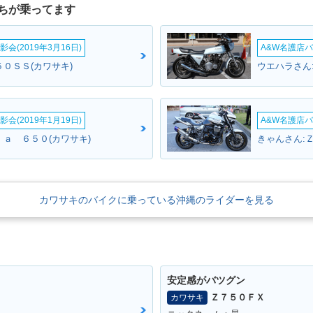
ちが乗ってます
会(2019年3月16日)
A&W名護店バ
０ＳＳ(カワサキ)
ウエハラさん:
会(2019年1月19日)
A&W名護店バ
ｊａ ６５０(カワサキ)
きゃんさん:
カワサキのバイクに乗っている沖縄のライダーを見る
安定感がバツグン
Ｚ７５０ＦＸ
カワサキ