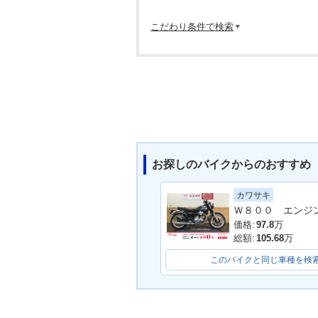
こだわり条件で検索
お探しのバイクからのおすすめ
カワサキ
価格:
97.8
万
総額:
105.68
万
このバイクと同じ車種を検