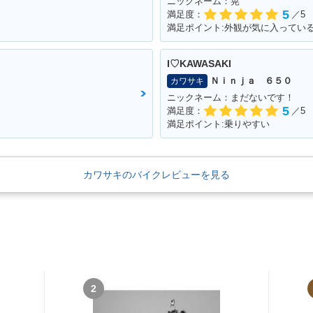
ニックネーム：晃
5
満足度：
／5
満足ポイント:外観が気に入ってい
I♡KAWASAKI
Ｎｉｎｊａ ６５０
カワサキ
ニックネーム：まだないです！
5
満足度：
／5
満足ポイント:乗りやすい
カワサキのバイクレビューを見る
2