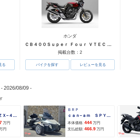
ホンダ
ＣＢ４００Ｓｕｐｅｒ Ｆｏｕｒ ＶＴＥＣ ＳＰＥＣ３
掲載台数：2
見る
バイクを探す
レビューを見る
- 2026/08/09 -
す
ＢＲＰ
Ｎｉｎｊａ ＺＸ−４Ｒ ＳＥ
ｃａｎ−ａｍ ＳＰＹＤＥＲ ＲＴ ＬＩＭＩＴＥＤ
7
444
万円
本体価格:
万円
466.9
万円
支払総額:
万円