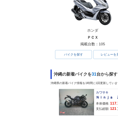
ホンダ
ＰＣＸ
掲載台数：105
バイクを探す
レビューを
沖縄の新着バイクを
31
台から探す
沖縄県の新着バイク情報を1時間に1回更新していま
カワサキ
117.
本体価格:
121
支払総額: