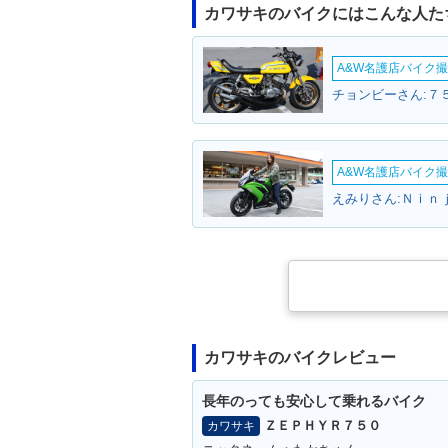
カワサキのバイクにはこんな人た
A&W名護店バイク撮影
チョンビーさん:７５
A&W名護店バイク撮影
えみりさん:Ｎｉｎ
カワサキのバイクレビュー
長年のっても安心して乗れるバイク
ＺＥＰＨＹＲ７５０
カワサキ