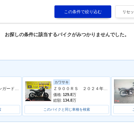
お探しの条件に該当するバイクがみつかりませんでした。
カワサキ
Ｗ８００ エンジンガード装備
Ｚ９００ＲＳ ２０２４年モデル 社外フルエキマフラー フェンダーレス ラジエーターカバー タンデムバー シート カスタム多数
価格:
129.8
万
総額:
134.8
万
索
このバイクと同じ車種を検索