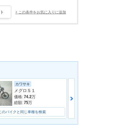
+ この条件をお気に入りに追加
カワサキ
カワサキ
メグロＳ１
Ｚ６５０ＲＳ
価格:
74.2
万
価格:
86
万
総額:
75
万
総額:
89
万
このバイクと同じ車種を検索
このバイクと同じ車種を検索