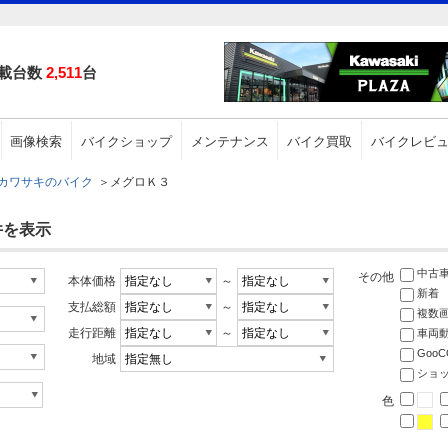
載台数
2,511
台
画像検索
バイクショップ
メンテナンス
バイク買取
バイクレビ
カワサキのバイク
＞
メグロＫ３
件を表示
中古
その他
本体価格
～
新着
支払総額
～
複数
走行距離
～
車両
Goo
地域
ショ
色