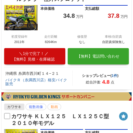
本体価格
支払総額
34.8
37.8
万円
万円
初度登録年
走行距離
修復歴
車検/自賠責
2011年
8264Km
なし
自賠責保険無し
1分で完了！
【無料】電話問い合わせ
【無料】見積・在庫確認
沖縄県 糸満市西川町１４−２１
ショップレビュー(
1件
)
バイクＲ（糸満西川店）格安バイク
4.8
総合評価:
点
販売
カワサキ
複数画像
動画
カワサキ ＫＬＸ１２５ ＬＸ１２５Ｃ型
２０１０年モデル
本体価格
支払総額