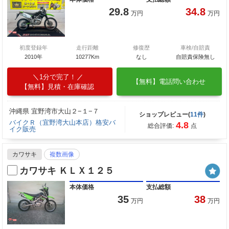
29.8
34.8
万円
万円
初度登録年
走行距離
修復歴
車検/自賠責
2010年
10277Km
なし
自賠責保険無し
1分で完了！
【無料】電話問い合わせ
【無料】見積・在庫確認
沖縄県 宜野湾市大山２−１−７
ショップレビュー(
11件
)
バイクＲ（宜野湾大山本店）格安バ
4.8
総合評価:
点
イク販売
カワサキ
複数画像
カワサキ ＫＬＸ１２５
本体価格
支払総額
35
38
万円
万円