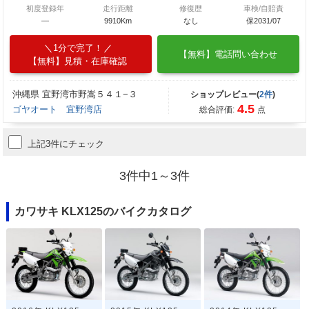
初度登録年
走行距離
修復歴
車検/自賠責
―
9910Km
なし
保2031/07
1分で完了！
【無料】電話問い合わせ
【無料】見積・在庫確認
沖縄県 宜野湾市野嵩５４１−３
ショップレビュー(
2件
)
4.5
ゴヤオート 宜野湾店
総合評価:
点
上記3件にチェック
3件中1～3件
カワサキ KLX125のバイクカタログ