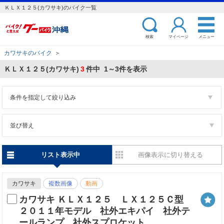
ＫＬＸ１２５(カワサキ)のバイク一覧
検索
マイページ
メニュー
カワサキのバイク
＞
ＫＬＸ１２５(カワサキ)
3
件中 1～3件を表示
条件を指定して絞り込み
並び替え
リスト表示中
画像表示に切り替える
カワサキ
複数画像
動画
カワサキ ＫＬＸ１２５ ＬＸ１２５Ｃ型
２０１１年モデル 社外エキパイ 社外テ
ールランプ 社外スプロケット