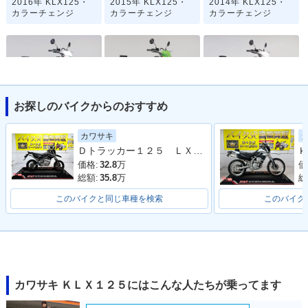
2016年 KLX125・
2015年 KLX125・
2014年 KLX125・
カラーチェンジ
カラーチェンジ
カラーチェンジ
お探しのバイクからのおすすめ
2013年 KLX125・
2012年 KLX125・
2011年 KLX125・
カラーチェンジ
マイナーチェンジ
カラーチェンジ
カワサキ
Ｄトラッカー１２５ ＬＸ１２５Ｄ型 ２０１０年モデル 社外ナックルガード 電圧計 サブコン アルミリム 社外ハンドル
Ｋ
価格:
32.8
万
価
総額:
35.8
万
総
このバイクと同じ車種を検索
このバイク
2010年 KLX125・
新登場
カワサキ ＫＬＸ１２５にはこんな人たちが乗ってます