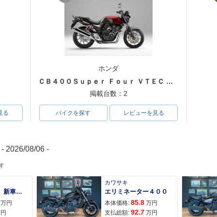
ホンダ
ＣＢ４００Ｓｕｐｅｒ Ｆｏｕｒ ＶＴＥＣ ＳＰＥＣ３
掲載台数：2
見る
バイクを探す
レビューを見る
- 2026/08/06 -
す
カワサキ
ＡＤＶ１６０ 新車 ２０２６年最新モデル パールスモーキーグレー スマートキー ２９Ｌメットイン ＵＳＢ Ｔｙｐｅ−Ｃ装備
エリミネーター４００
85.8
万円
本体価格:
万円
92.7
万円
支払総額:
万円