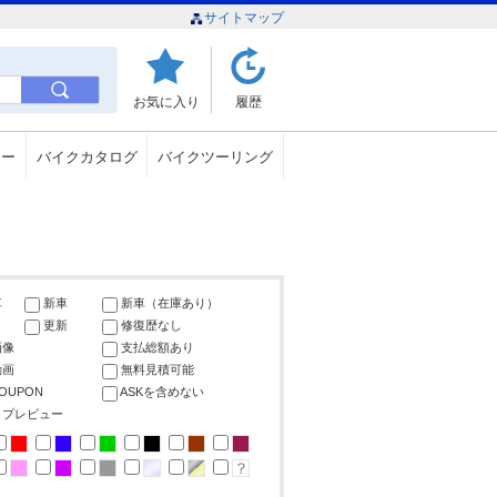
サイトマップ
お気に入り
履歴
ュー
バイクカタログ
バイクツーリング
車
新車
新車（在庫あり）
更新
修復歴なし
画像
支払総額あり
動画
無料見積可能
COUPON
ASKを含めない
ップレビュー