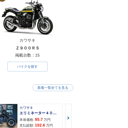
カワサキ
Ｚ９００ＲＳ
掲載台数：15
バイクを探す
新着一覧全てを見る
カワサキ
カワサキ
エリミネーター４００ＳＥ
95.7
117
本体価格:
万円
本体価格:
102.6
121
支払総額:
万円
支払総額: