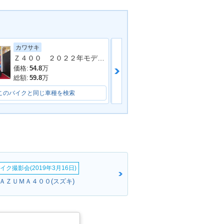
カワサキ
ホンダ
Ｚ４００ ２０２２年モデル ＥＸ４００Ｇ型 社外エンジンガードスライダー ＬＥＤヘッドライト サイドスタンド
価格:
54.8
万
価格:
69.8
万
総額:
59.8
万
総額:
74.8
万
このバイクと同じ車種を検索
このバイクと同じ車種を検索
イク撮影会(2019年3月16日)
ＮＡＺＵＭＡ４００(スズキ)