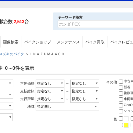
キーワード検索
載台数
2,513
台
画像検索
バイクショップ
メンテナンス
バイク買取
バイクレビ
スズキのバイク
＞
ＩＮＡＺＵＭＡ４００
中 0～0件を表示
中古
その他
本体価格
～
新着
支払総額
～
複数
走行距離
～
車両
Goo
地域
ショ
色