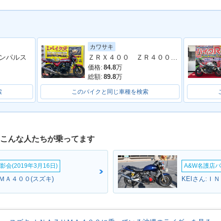
カワサキ
ＺＲＸ４００ ＺＲ４００Ｅ １９９５年モデル 社外マフラー ハイスロ グリップヒーター エンジンスライダーエンジンスライダー
ンパルス
価格:
84.8
万
総額:
89.8
万
索
このバイクと同じ車種を検索
はこんな人たちが乗ってます
会(2019年3月16日)
A&W名護店バ
ＭＡ４００(スズキ)
KEIさん:Ｉ