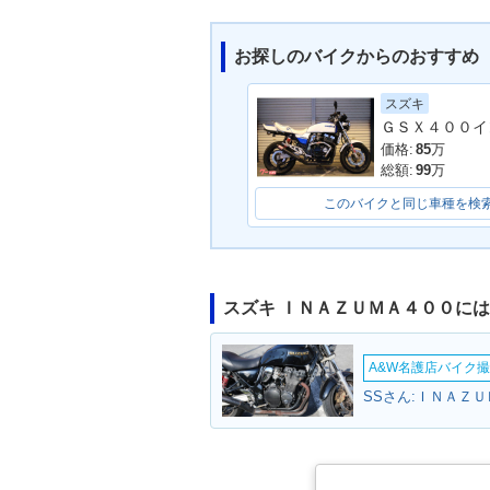
お探しのバイクからのおすすめ
スズキ
ＧＳＸ４００イ
価格:
85
万
総額:
99
万
このバイクと同じ車種を検
スズキ ＩＮＡＺＵＭＡ４００に
A&W名護店バイク撮影
SSさん:ＩＮＡＺＵ