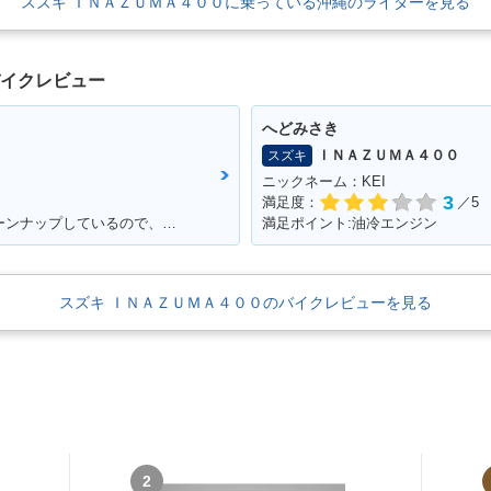
スズキ ＩＮＡＺＵＭＡ４００に乗っている沖縄のライダーを見る
バイクレビュー
へどみさき
ＩＮＡＺＵＭＡ４００
スズキ
ニックネーム：KEI
3
満足度：
／5
満足ポイント:キャブレターも自分でチューンナップしているので、これからもっともっとチューンナップしていきたい♪
満足ポイント:油冷エンジン
スズキ ＩＮＡＺＵＭＡ４００のバイクレビューを見る
2