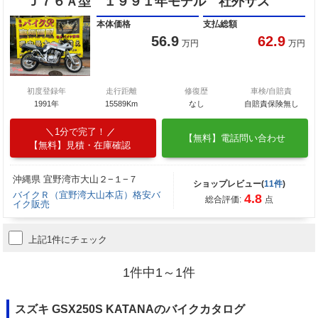
Ｊ７６Ａ型 １９９１年モデル 社外サス
本体価格
支払総額
56.9
62.9
万円
万円
初度登録年
走行距離
修復歴
車検/自賠責
1991年
15589Km
なし
自賠責保険無し
1分で完了！
【無料】電話問い合わせ
【無料】見積・在庫確認
沖縄県 宜野湾市大山２−１−７
ショップレビュー(
11件
)
バイクＲ（宜野湾大山本店）格安バ
4.8
総合評価:
点
イク販売
上記1件にチェック
1件中1～1件
スズキ GSX250S KATANAのバイクカタログ