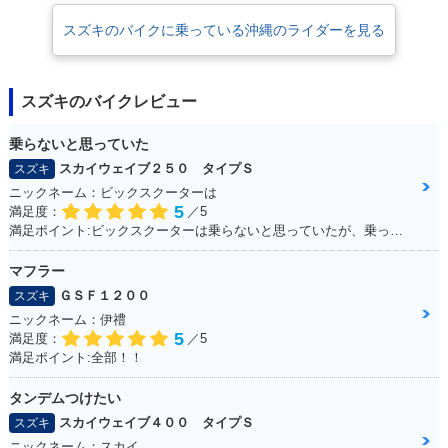
スズキのバイクに乗っている沖縄のライダーを見る
スズキのバイクレビュー
乗らないと思っていた
スカイウェイブ２５０ タイプＳ
スズキ
ニックネーム：ビックスクーターは
5
満足度：
／5
満足ポイント:ビックスクーターは乗らないと思っていたが、乗ってみると離れなれなくなった。 運転しやすい！メットイン大きい！走りのストレスもない！ 通勤・通学にぴったりで、とても良い足☆ カスタムパーツも多くて楽しい！結局楽しいオススメの一台になりました！
マフラー
ＧＳＦ１２００
スズキ
ニックネーム：伊禮
5
満足度：
／5
満足ポイント:全部！！
タンデムつけたい
スカイウェイブ４００ タイプＳ
スズキ
ニックネーム：スカイ