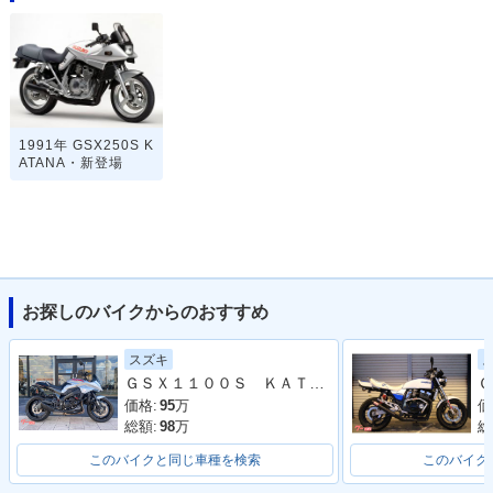
1991年 GSX250S K
ATANA・新登場
お探しのバイクからのおすすめ
スズキ
ＧＳＸ１１００Ｓ ＫＡＴＡＮＡ ワンオーナー ヨシムラパーツ多数
Ｇ
価格:
95
万
価
総額:
98
万
総
このバイクと同じ車種を検索
このバイク