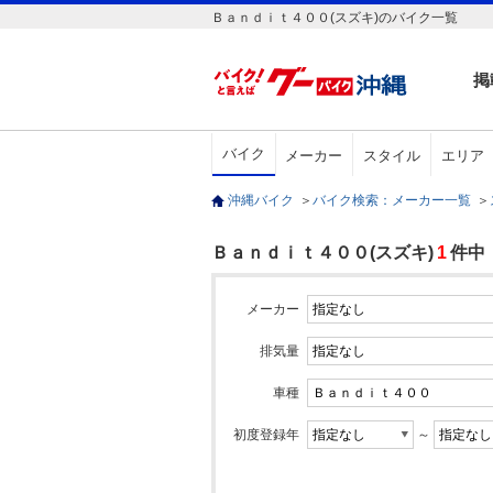
Ｂａｎｄｉｔ４００(スズキ)のバイク一覧
掲
バイク
メーカー
スタイル
エリア
沖縄バイク
＞
バイク検索：メーカー一覧
＞
Ｂａｎｄｉｔ４００(スズキ)
1
件中
メーカー
排気量
車種
初度登録年
～