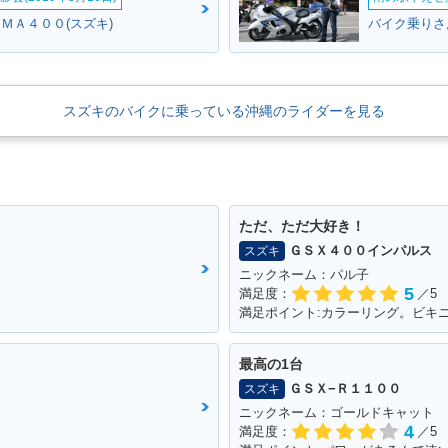
ＵＭＡ４００(スズキ)
バイク乗りさん
スズキのバイクに乗っている沖縄のライダーを見る
ただ、ただ大好き！
ＧＳＸ４００インパルス
スズキ
ニックネーム：パル子
5
満足度：
／5
満足ポイント:カラーリング。ビキ
最高の1台
ＧＳＸ−Ｒ１１００
スズキ
ニックネーム：ゴールドキャット
4
満足度：
／5