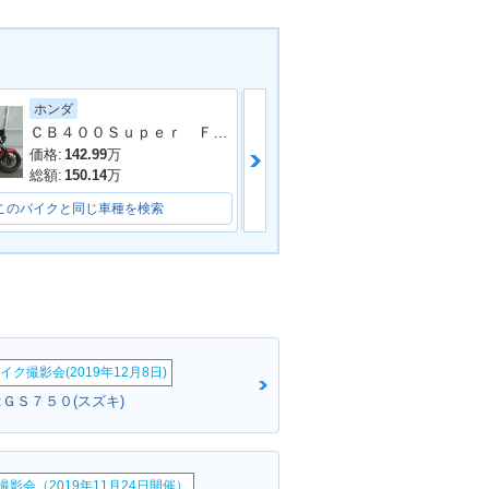
ホンダ
カワサキ
ANDIT 400・
1990年 BANDIT 400・
ＣＢ４００Ｓｕｐｅｒ Ｆｏｕｒ ＶＴＥＣ Ｒｅｖｏ 最終型 ヨシムラスリップオンマフラー ラジエーターカバー ＥＴＣ２．０他
ェンジ
マイナーチェンジ
価格:
142.99
万
価格:
54.8
万
総額:
150.14
万
総額:
59.8
万
このバイクと同じ車種を検索
このバイクと同じ車種を検索
イク撮影会(2019年12月8日)
:ＧＳ７５０(スズキ)
影会（2019年11月24日開催）