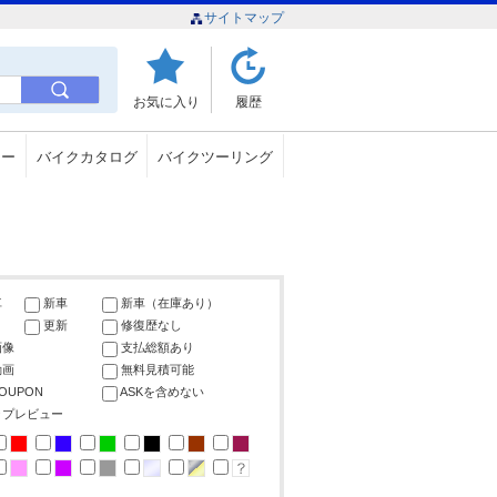
サイトマップ
お気に入り
履歴
ュー
バイクカタログ
バイクツーリング
車
新車
新車（在庫あり）
更新
修復歴なし
画像
支払総額あり
動画
無料見積可能
COUPON
ASKを含めない
ップレビュー