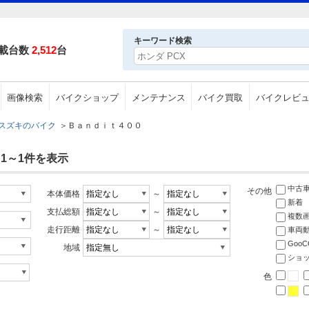
キーワード検索
載台数
2,512
台
画像検索
バイクショップ
メンテナンス
バイク買取
バイクレビ
スズキのバイク
＞
Ｂａｎｄｉｔ４００
 1～1件を表示
中古
その他
本体価格
～
新着
支払総額
～
複数
走行距離
～
車両
Goo
地域
ショ
色