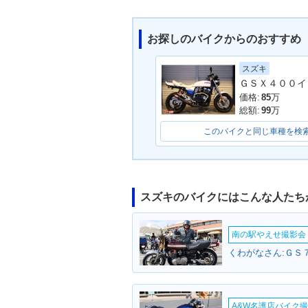
お探しのバイクからのおすすめ
スズキ
1993年 BANDIT 400・
1992年 BANDI
ＧＳＸ４００イ
マイナーチェンジ
マイナーチェン
価格:
85
万
総額:
99
万
このバイクと同じ車種を検
スズキのバイクにはこんな人たち
1989年 BANDIT 400・
新登場
南の駅やえせ撮影会（
くわがなさん:ＧＳ７
A&W名護店バイク撮影