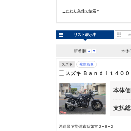
こだわり条件で検索
リスト表示中
新着順
本体
スズキ
複数画像
スズキ Ｂａｎｄｉｔ４００
本体価
支払総
沖縄県 宜野湾市我如古２−９−２