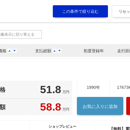
画像表示に切り替える
価格
支払総額
初度登録年
走行距
51.8
1990年
17673
格
万円
58.8
額
お気に入りに追加
万円
ショップレビュー
【無料】電