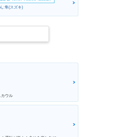
:隼(スズキ)
ニカウル