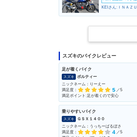
KEIさん:ＩＮＡＺ
スズキのバイクレビュー
足が着くバイク
ボルティー
スズキ
ニックネーム：りーえー
5
満足度：
／5
満足ポイント:足が着くので安心
乗りやすいバイク
ＧＳＸ１４００
スズキ
ニックネーム：うっちーばるぼさ
4
満足度：
／5