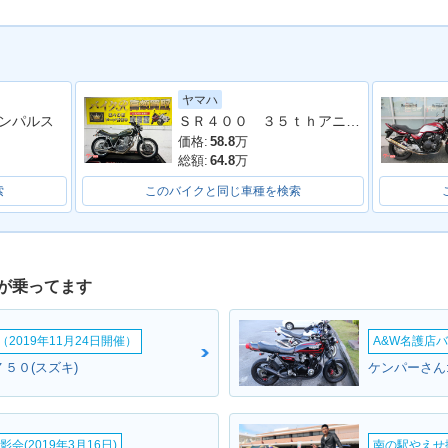
ヤマハ
1991年 B
T 400・
1992年 BANDIT 400V・
1991年 BANDIT 400V・
ＳＲ４００ ３５ｔｈアニバーサリーＥＤ ２０１３年モデル 社外マフラー フェンダーレス 社外シート 社外フェンダー その他多数
ンパルス
カラーチ
ジ
追加
追加
価格:
58.8
万
総額:
64.8
万
索
このバイクと同じ車種を検索
が乗ってます
2019年11月24日開催）
A&W名護店バ
５０(スズキ)
ケンパーさん
会(2019年3月16日)
南の駅やえせ撮