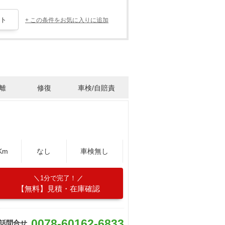
+ この条件をお気に入りに追加
離
修復
車検/自賠責
Km
なし
車検無し
1分で完了！
【無料】見積・在庫確認
0078-60162-6833
話問合せ