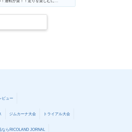
満足ポイント:パワーがあるんで速い！運転が楽！！走りを楽しむにはもってこいの1台！足回りかえるとかなり乗りやすくなります
レビュー
ス
ジムカーナ大会
トライアル大会
らRICOLAND JORNAL