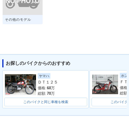
その他のモデル
お探しのバイクからのおすすめ
ホン
ヤマハ
ＤＴ１２５
価格:
価格:
60
万
総額:
総額:
70
万
このバイクと同じ車種を検索
このバイク