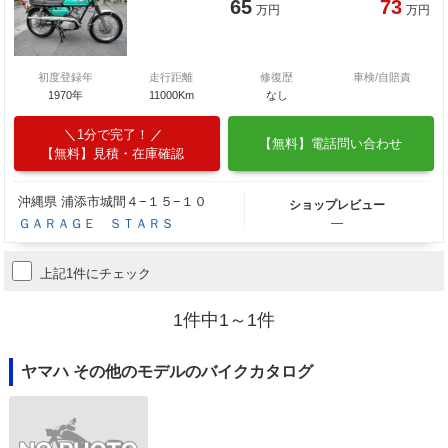
65
73
万円
万円
初度登録年
走行距離
修復歴
車検/自賠責
1970年
11000Km
なし
1分で完了！
【無料】電話問い合わせ
【無料】見積・在庫確認
沖縄県 浦添市城間４−１５−１０
ショップレビュー
ＧＡＲＡＧＥ ＳＴＡＲＳ
―
上記1件にチェック
1件中1～1件
ヤマハ その他のモデルのバイクカタログ