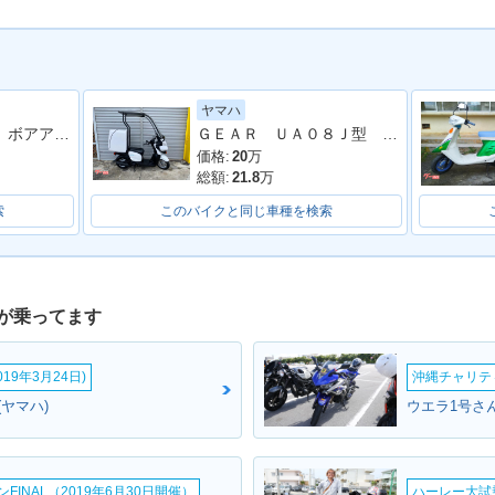
ヤマハ
アドレスＶ１００ ボアアップフルチューン車両
ＧＥＡＲ ＵＡ０８Ｊ型 パーキングスタンド ルーフ付 リヤＢＯＸ付
価格:
20
万
総額:
21.8
万
索
このバイクと同じ車種を検索
が乗ってます
19年3月24日)
沖縄チャリティ
(ヤマハ)
ウエラ1号さん
INAL（2019年6月30日開催）
ハーレー大試乗