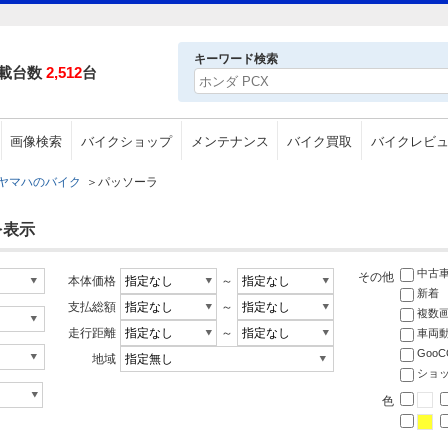
キーワード検索
載台数
2,512
台
画像検索
バイクショップ
メンテナンス
バイク買取
バイクレビ
ヤマハのバイク
＞
パッソーラ
を表示
中古
その他
本体価格
～
新着
支払総額
～
複数
走行距離
～
車両
Goo
地域
ショ
色