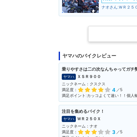
ナオさん:ＷＲ２５０
ヤマハのバイクレビュー
乗りやすさは二の次なんちゃってガチ
ＸＳＲ９００
ヤマハ
ニックネーム：クスクス
4
満足度：
／5
注目を集めるバイク！
ＷＲ２５０Ｘ
ヤマハ
ニックネーム：ナオ
3
満足度：
／5