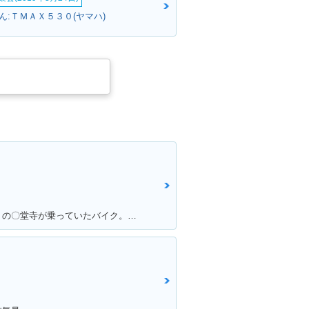
ん:ＴＭＡＸ５３０(ヤマハ)
満足ポイント:某漫画 〇〇純愛組 の〇堂寺が乗っていたバイク。。。 私もジャックナイフを決めたいと思い、毎日学校にも行かず土方のバイトをしてためた150万 荒馬のようなハンドリング、じゃじゃ馬のような加速。。。全てが最高でした！ 20年たった今でもガレージでしっかり現役です！！最高の相棒ですよ！！