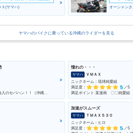
Ｘ(ヤマハ)
オーシャンさ
ヤマハのバイクに乗っている沖縄のライダーを見る
勢
憧れの・・・
ＶＭＡＸ
ヤマハ
ニックネーム：琉球純愛組
5
満足度：
／5
満足ポイント:カッコよくて速い！！個人輸入のセパハン！！（沖縄で他に見たことがない・・）
加速がスムーズ
ＴＭＡＸ５３０
ヤマハ
ニックネーム：ヒロ
5
満足度：
／5