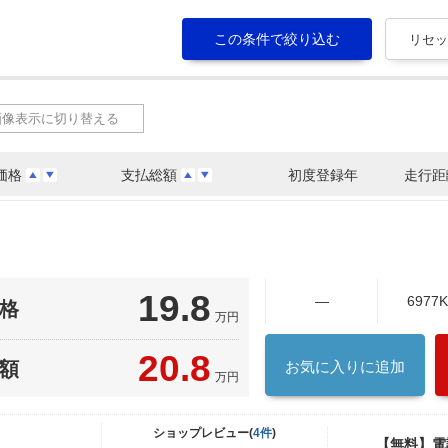
画像表示に切り替える
価格
支払総額
初度登録年
走行距
19.8
―
6977
格
万円
20.8
額
お気に入りに追加
万円
ショップレビュー(
4件
)
【無料】電