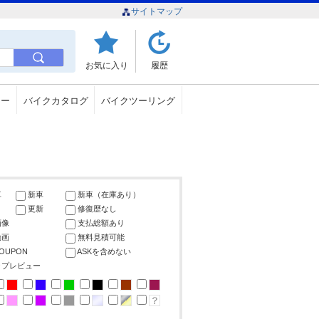
サイトマップ
お気に入り
履歴
ュー
バイクカタログ
バイクツーリング
車
新車
新車（在庫あり）
更新
修復歴なし
画像
支払総額あり
動画
無料見積可能
COUPON
ASKを含めない
ップレビュー