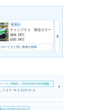
ヤマハ
ホンダ
チャンプＣＸ 限定カラー
価格:
13
万
価格:
26
万
総額:
14
万
総額:
27
万
このバイクと同じ車種を検索
このバイクと同じ車種を検索
ーランFINAL（2019年6月30日開催）
:ＹＺＦ−Ｒ２５(ヤマハ)
会(2019年3月24日)