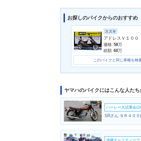
お探しのバイクからのおすすめ
スズキ
価格:
58
万
総額:
60
万
このバイクと同じ車種を検
ヤマハのバイクにはこんな人たち
ハーレー大試乗会(20
SRさん:ＳＲ４００
沖縄チャリティーランF