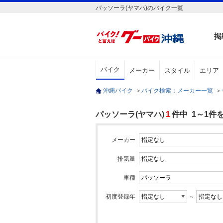
パッソーラ(ヤマハ)のバイク一覧
掲
バイク
メーカー
スタイル
エリア
沖縄バイク
＞
バイク検索：メーカー一覧
＞
パッソーラ(ヤマハ)
1
件中 1～1件
メーカー
排気量
車種
初度登録年
～