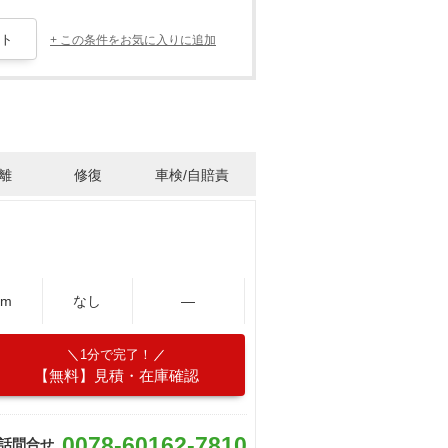
+ この条件をお気に入りに追加
離
修復
車検/自賠責
Km
なし
―
1分で完了！
【無料】見積・在庫確認
0078-60162-7810
話問合せ