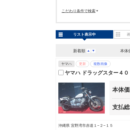
こだわり条件で検索
リスト表示中
新着順
本体
ヤマハ
更新
複数画像
ヤマハ ドラッグスター４０
本体価
支払総
沖縄県 宜野湾市赤道１−２−１５