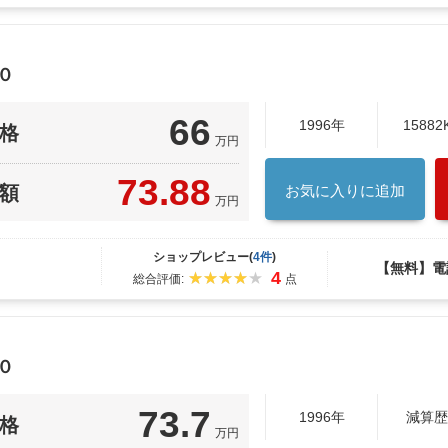
０
66
1996年
15882
格
万円
73.88
額
お気に入りに追加
万円
ショップレビュー(
4件
)
【無料】電
4
総合評価:
点
０
73.7
1996年
減算歴
格
万円