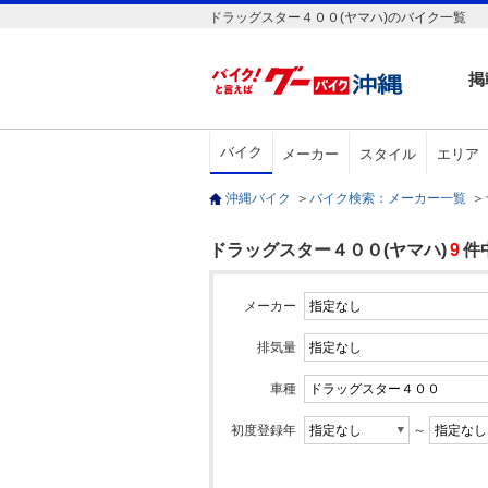
ドラッグスター４００(ヤマハ)のバイク一覧
掲
バイク
メーカー
スタイル
エリア
沖縄バイク
＞
バイク検索：メーカー一覧
＞
ドラッグスター４００(ヤマハ)
9
件
メーカー
排気量
車種
初度登録年
～