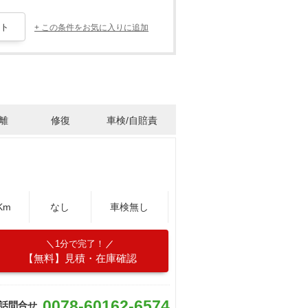
+ この条件をお気に入りに追加
離
修復
車検/自賠責
Km
なし
車検無し
1分で完了！
【無料】見積・在庫確認
0078-60162-6574
話問合せ