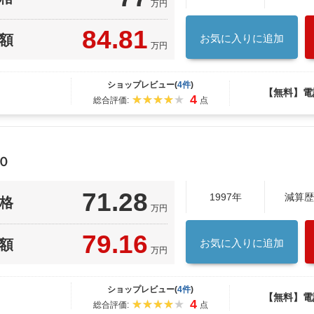
万円
84.81
額
お気に入りに追加
万円
ショップレビュー(
4件
)
【無料】電
4
総合評価:
点
０
71.28
1997年
減算歴
格
万円
79.16
額
お気に入りに追加
万円
ショップレビュー(
4件
)
【無料】電
4
総合評価:
点