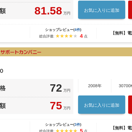
81.58
額
お気に入りに追加
万円
ショップレビュー(
4件
)
【無料】電
4
総合評価:
点
０
72
2008年
30700
格
万円
75
額
お気に入りに追加
万円
ショップレビュー(
3件
)
【無料】電
5
総合評価:
点