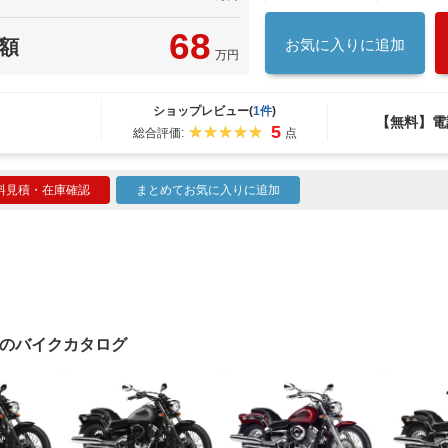
68
額
お気に入りに追加
万円
ショップレビュー(
1件
)
【無料】電
5
総合評価:
点
料見積・在庫確認
まとめてお気に入りに追加
00）のバイクカタログ