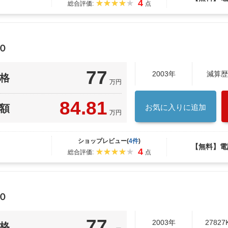
4
総合評価:
点
０
77
2003年
減算歴
格
万円
84.81
額
お気に入りに追加
万円
ショップレビュー(
4件
)
【無料】電
4
総合評価:
点
０
77
2003年
27827
格