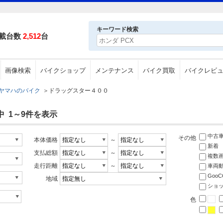
キーワード検索
載台数
2,512
台
画像検索
バイクショップ
メンテナンス
バイク買取
バイクレビ
ヤマハのバイク
＞
ドラッグスター４００
中 1～9件を表示
中古
その他
本体価格
～
新着
支払総額
～
複数
走行距離
～
車両
Goo
地域
ショ
色