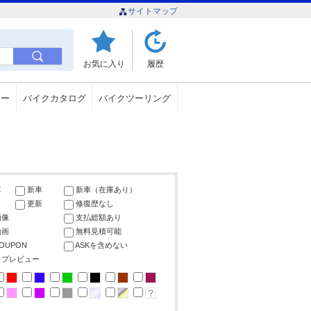
サイトマップ
お気に入り
履歴
ュー
バイクカタログ
バイクツーリング
車
新車
新車（在庫あり）
更新
修復歴なし
画像
支払総額あり
動画
無料見積可能
COUPON
ASKを含めない
ップレビュー