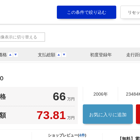
画像表示に切り替える
価格
支払総額
初度登録年
走行距
０
66
2006年
23484
格
万円
73.81
額
お気に入りに追加
万円
ショップレビュー(
4件
)
【無料】電