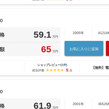
０
59.1
2005年
41214
格
万円
65
額
お気に入りに追加
万円
ショップレビュー(
1件
)
【無料】電
5
総合評価:
点
０
61.9
2001年
36526
格
万円