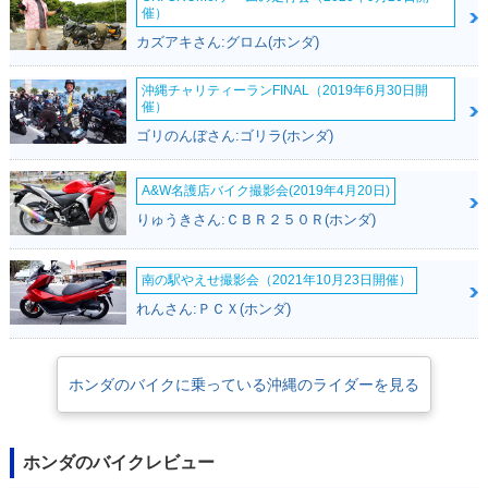
催）
カズアキさん:グロム(ホンダ)
沖縄チャリティーランFINAL（2019年6月30日開
催）
1992年 GYRO X・
1990年 GYRO X・
1983年 GYRO X・
カラーチェンジ
マイナーチェンジ
マイナーチェンジ
ゴリのんぼさん:ゴリラ(ホンダ)
A&W名護店バイク撮影会(2019年4月20日)
りゅうきさん:ＣＢＲ２５０Ｒ(ホンダ)
南の駅やえせ撮影会（2021年10月23日開催）
1982年 GYRO X・
れんさん:ＰＣＸ(ホンダ)
新登場
ホンダのバイクに乗っている沖縄のライダーを見る
ホンダのバイクレビュー