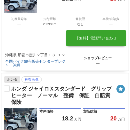
初度登録年
走行距離
修復歴
車検/自賠責
―
28399Km
なし
―
【無料】電話問い合わせ
沖縄県 那覇市壺川２丁目１３−１２
ショップレビュー
全国バイク卸売販売センタープレジ
―
ャー沖縄
ホンダ
複数画像
ホンダ ジャイロＸスタンダード グリップ
ヒーター ノーマル 整備 保証 自賠責
保険
本体価格
支払総額
18.2
20
万円
万円