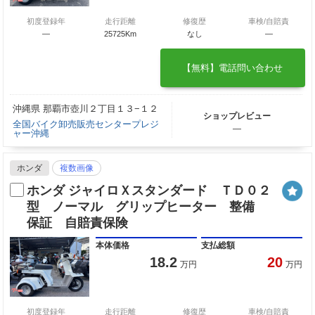
初度登録年
走行距離
修復歴
車検/自賠責
―
25725Km
なし
―
【無料】電話問い合わせ
沖縄県 那覇市壺川２丁目１３−１２
ショップレビュー
全国バイク卸売販売センタープレジ
―
ャー沖縄
ホンダ
複数画像
ホンダ ジャイロＸスタンダード ＴＤ０２
型 ノーマル グリップヒーター 整備
保証 自賠責保険
本体価格
支払総額
18.2
20
万円
万円
初度登録年
走行距離
修復歴
車検/自賠責