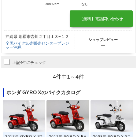
―
30892Km
なし
―
【無料】電話問い合わせ
沖縄県 那覇市壺川２丁目１３−１２
ショップレビュー
全国バイク卸売販売センタープレジ
―
ャー沖縄
上記4件にチェック
4件中1～4件
ホンダ GYRO Xのバイクカタログ
2017年 GYRO X ST
2017年 GYRO X BA
2008年 GYRO X ST