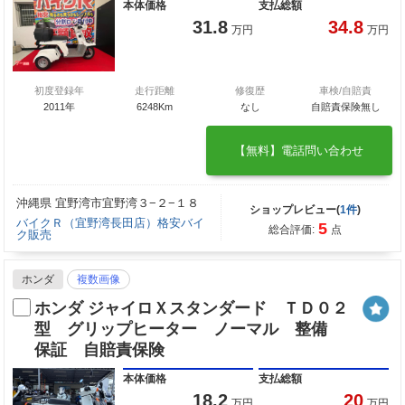
本体価格
支払総額
31.8
34.8
万円
万円
初度登録年
走行距離
修復歴
車検/自賠責
2011年
6248Km
なし
自賠責保険無し
【無料】電話問い合わせ
沖縄県 宜野湾市宜野湾３−２−１８
ショップレビュー(
1件
)
バイクＲ（宜野湾長田店）格安バイ
5
総合評価:
点
ク販売
ホンダ
複数画像
ホンダ ジャイロＸスタンダード ＴＤ０２
型 グリップヒーター ノーマル 整備
保証 自賠責保険
本体価格
支払総額
18.2
20
万円
万円