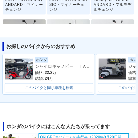
ANDARD・マイナー
SIC・マイナーチェ
ANDARD・フルモデ
チェンジ
ンジ
ルチェンジ
お探しのバイクからのおすすめ
2008年 GYRO X BA
2002年 GYRO X ST
2002年 GYRO X BA
ホンダ
ホン
SIC・フルモデルチ
ANDARD・マイナー
SIC・マイナーチェ
ジャイロキャノピー ＴＡ０３型 ノーマル 整備 保証 自賠責保険
ェンジ
チェンジ
ンジ
価格:
22.2
万
価格:
総額:
24
万
総額:
このバイクと同じ車種を検索
このバイク
2000年 GYRO X グ
2000年 GYRO X・
1994年 GYRO X・
リップヒーター標準
マイナーチェンジ
カラーチェンジ
装備タイプ・追加
ホンダのバイクにはこんな人たちが乗ってます
OKI GROMerチームの走行会（2020年9月20日開