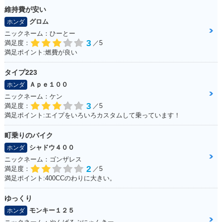
維持費が安い
グロム
ホンダ
ニックネーム：ひーとー
3
満足度：
／5
満足ポイント:燃費が良い
タイプ223
Ａｐｅ１００
ホンダ
ニックネーム：ケン
3
満足度：
／5
満足ポイント:エイプをいろいろカスタムして乗っています！
町乗りのバイク
シャドウ４００
ホンダ
ニックネーム：ゴンザレス
2
満足度：
／5
満足ポイント:400CCのわりに大きい。
ゆっくり
モンキー１２５
ホンダ