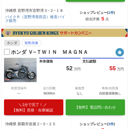
沖縄県 宜野湾市宜野湾３−２−１８
ショップレビュー(
1件
)
バイクＲ（宜野湾長田店）格安バイ
5
総合評価:
点
ク販売
ホンダ
複数画像
ホンダ Ｖ−ＴＷＩＮ ＭＡＧＮＡ
本体価格
支払総額
52
55
万円
万円
初度登録年
走行距離
修復歴
車検/自賠責
―
9630Km
なし
自賠責保険無し
1分で完了！
【無料】電話問い合わせ
【無料】見積・在庫確認
沖縄県 那覇市壺屋２−５−２５
ショップレビュー(
3件
)