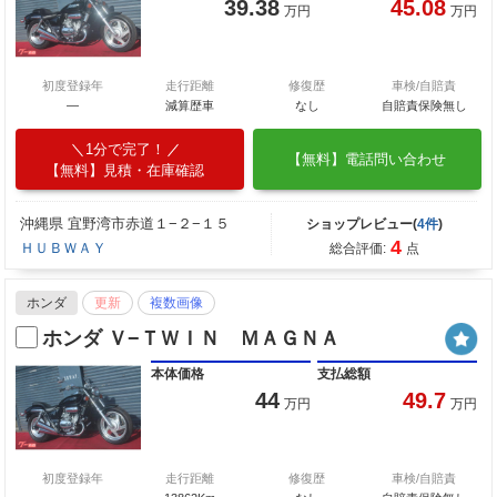
39.38
45.08
万円
万円
初度登録年
走行距離
修復歴
車検/自賠責
―
減算歴車
なし
自賠責保険無し
1分で完了！
【無料】電話問い合わせ
【無料】見積・在庫確認
沖縄県 宜野湾市赤道１−２−１５
ショップレビュー(
4件
)
4
ＨＵＢＷＡＹ
総合評価:
点
ホンダ
更新
複数画像
ホンダ Ｖ−ＴＷＩＮ ＭＡＧＮＡ
本体価格
支払総額
44
49.7
万円
万円
初度登録年
走行距離
修復歴
車検/自賠責