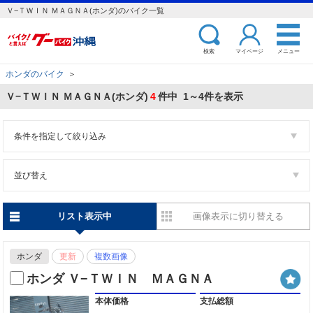
Ｖ−ＴＷＩＮ ＭＡＧＮＡ(ホンダ)のバイク一覧
検索
マイページ
メニュー
ホンダのバイク
＞
Ｖ−ＴＷＩＮ ＭＡＧＮＡ(ホンダ)
4
件中 1～4件を表示
条件を指定して絞り込み
並び替え
リスト表示中
画像表示に切り替える
ホンダ
更新
複数画像
ホンダ Ｖ−ＴＷＩＮ ＭＡＧＮＡ
本体価格
支払総額