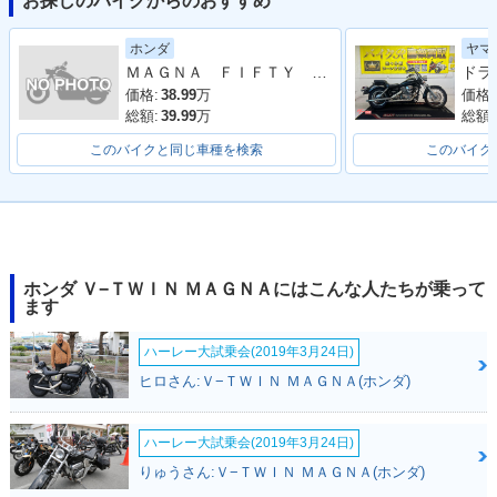
お探しのバイクからのおすすめ
2001年 V-TWIN MA
1999年 V-TWIN MA
1997年 V-TWIN MA
ホンダ
ヤマ
GNA・カラーチェン
GNA・マイナーチェ
GNA S Special Edit
ＭＡＧＮＡ ＦＩＦＴＹ ２００１年モデル 純正車両
ジ
ンジ
ion・特別・限定仕
様
価格:
38.99
万
価格:
総額:
39.99
万
総額:
このバイクと同じ車種を検索
このバイク
1997年 V-TWIN MA
1997年 V-TWIN MA
1996年 V-TWIN MA
GNA S・マイナーチ
GNA・マイナーチェ
GNA S・追加
ホンダ Ｖ−ＴＷＩＮ ＭＡＧＮＡにはこんな人たちが乗って
ェンジ
ンジ
ます
ハーレー大試乗会(2019年3月24日)
ヒロさん:Ｖ−ＴＷＩＮ ＭＡＧＮＡ(ホンダ)
ハーレー大試乗会(2019年3月24日)
1995年 V-TWIN MA
1994年 V-TWIN MA
りゅうさん:Ｖ−ＴＷＩＮ ＭＡＧＮＡ(ホンダ)
GNA・カラーチェン
GNA・新登場