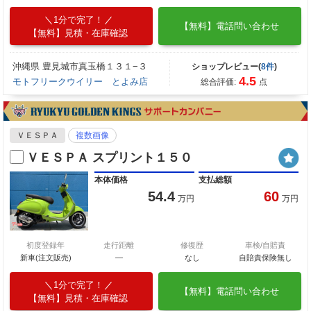
1分で完了！
【無料】電話問い合わせ
【無料】見積・在庫確認
沖縄県 豊見城市真玉橋１３１−３
ショップレビュー(
8件
)
4.5
モトフリークウイリー とよみ店
総合評価:
点
ＶＥＳＰＡ
複数画像
ＶＥＳＰＡ スプリント１５０
本体価格
支払総額
54.4
60
万円
万円
初度登録年
走行距離
修復歴
車検/自賠責
新車(注文販売)
―
なし
自賠責保険無し
1分で完了！
【無料】電話問い合わせ
【無料】見積・在庫確認