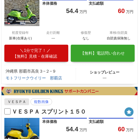
本体価格
支払総額
54.4
60
万円
万円
初度登録年
走行距離
修復歴
車検/自賠責
新車(在庫あり)
―
なし
自賠責保険無し
1分で完了！
【無料】電話問い合わせ
【無料】見積・在庫確認
沖縄県 那覇市高良３−２−９
ショップレビュー
モトフリークウイリー 那覇店
―
ＶＥＳＰＡ
複数画像
ＶＥＳＰＡ スプリント１５０
本体価格
支払総額
54.4
60
万円
万円