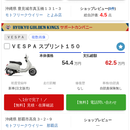
沖縄県 豊見城市真玉橋１３１−３
ショップレビュー(
8件
)
4.5
モトフリークウイリー とよみ店
総合評価:
点
ＶＥＳＰＡ
複数画像
ＶＥＳＰＡ スプリント１５０
本体価格
支払総額
54.4
62.5
万円
万円
初度登録年
走行距離
修復歴
車検/自賠責
新車(注文販売)
―
なし
自賠責保険無し
1分で完了！
【無料】電話問い合わせ
【無料】見積・在庫確認
沖縄県 那覇市高良３−２−９
ショップレビュー
モトフリークウイリー 那覇店
―