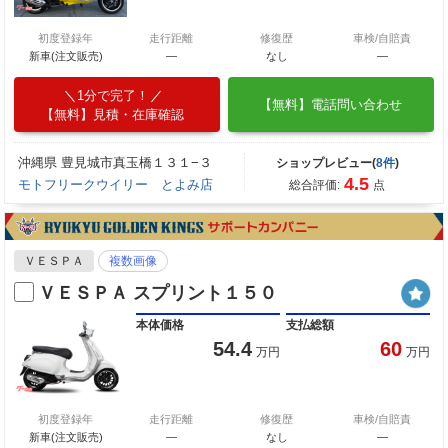
初度登録年
走行距離
修復歴
車検/自賠責
新車(注文販売)
―
なし
―
1分で完了！
【無料】電話問い合わせ
【無料】見積・在庫確認
沖縄県 豊見城市真玉橋１３１−３
ショップレビュー(
8件
)
4.5
モトフリークウイリー とよみ店
総合評価:
点
ＶＥＳＰＡ
複数画像
ＶＥＳＰＡ スプリント１５０
本体価格
支払総額
54.4
60
万円
万円
初度登録年
走行距離
修復歴
車検/自賠責
新車(注文販売)
―
なし
―