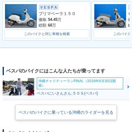
2017年 Sprint 150
2016年 Sprint 150
2016年 Sprint 15
ＶＥＳＰＡ
ABS ADVENTUR
ABS・マイナーチェ
0・特別・限定仕様
プリマベーラ１５０
Ｇ
E・特別・限定仕様
ンジ
価格:
54.45
万
価
総額:
60
万
総
このバイクと同じ車種を検索
このバイク
2015年 Sprint 15
2014年 Sprint 15
0・特別・限定仕様
0・新登場
ベスパのバイクにはこんな人たちが乗ってます
沖縄チャリティーランFINAL（2019年6月30日開
催）
ベスパにいさんさん:５０Ｓ(ベスパ)
ベスパのバイクに乗っている沖縄のライダーを見る