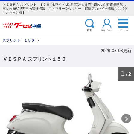
ＶＥＳＰＡ スプリント １５０ (ホワイトＭ) 新車(注文販売) 150cc 自賠責保険無し
支払総額62.5万円の詳細情報。モトフリークウイリー 那覇店のバイク情報なら【グ
ーバイク沖縄】
検索
マイページ
メニュー
スプリント １５０
＞
2026-05-08更新
ＶＥＳＰＡ スプリント１５０
1
/
2