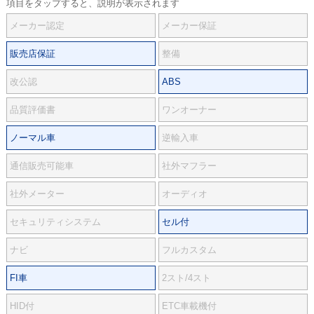
項目をタップすると、説明が表示されます
メーカー認定
メーカー保証
販売店保証
整備
改公認
ABS
品質評価書
ワンオーナー
ノーマル車
逆輸入車
通信販売可能車
社外マフラー
社外メーター
オーディオ
セキュリティシステム
セル付
ナビ
フルカスタム
FI車
2スト/4スト
HID付
ETC車載機付