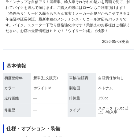
ラインナップは自信アリ！国産車、輸入車それぞれの魅力を店頭で見て、触
れてバイクを選んで頂けます。ご購入の際にはローンもご利用頂けます！
（条件あり）サービス面ももちろん充実！メーカー正規だからこそできる２
年保証や延長保証。最新車種のメンテナンス・リコール対応もバッチリで
す。バイク、スクーター下取り価格強化中です！乗換えのお客様はご相談く
ださい。お店の最新情報はＨＰで！「ウイリー沖縄」で検索！
2026-05-08更新
基本情報
初度登録年
新車(注文販売)
車検/自賠責
自賠責保険無し
カラー
ホワイトＭ
製造国
ベトナム
走行距離
―
排気量
150cc
スクータ（50cc以
修復歴
―
タイプ
上）/輸入車
仕様・オプション・装備