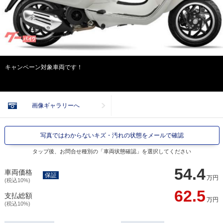
キャンペーン対象車両です！
画像ギャラリーへ
写真ではわからないキズ・汚れの状態をメールで確認
タップ後、お問合せ種別の「車両状態確認」を選択してください
54.4
車両価格
保証
万円
(税込10%)
62.5
支払総額
万円
(税込10%)