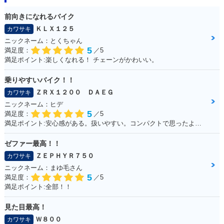
前向きになれるバイク
ＫＬＸ１２５
カワサキ
ニックネーム：とくちゃん
5
満足度：
／5
満足ポイント:楽しくなれる！ チェーンがかわいい。
乗りやすいバイク！！
ＺＲＸ１２００ ＤＡＥＧ
カワサキ
ニックネーム：ヒデ
5
満足度：
／5
満足ポイント:安心感がある。扱いやすい。コンパクトで思ったより操作しやすい
ゼファー最高！！
ＺＥＰＨＹＲ７５０
カワサキ
ニックネーム：まゆ毛さん
5
満足度：
／5
満足ポイント:全部！！
見た目最高！
Ｗ８００
カワサキ