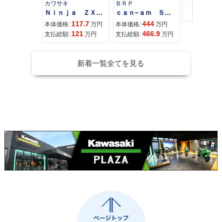
カワサキ
ＢＲＰ
スズキ
Ｎｉｎｊａ ＺＸ−４Ｒ ＳＥ
ｃａｎ−ａｍ ＳＰＹＤＥＲ ＲＴ ＬＩＭＩＴＥＤ
117.7
444
68
本体価格:
万円
本体価格:
万円
本体価格:
121
466.9
71
支払総額:
万円
支払総額:
万円
支払総額:
新着一覧全てを見る