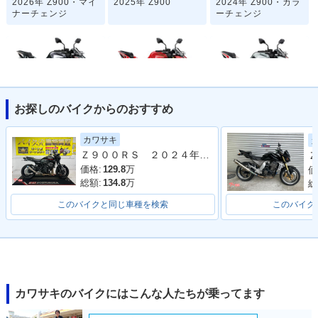
2026年 Z900・マイ
2025年 Z900
2024年 Z900・カラ
ナーチェンジ
ーチェンジ
お探しのバイクからのおすすめ
2023年 Z900・カラ
2022年 Z900 50th
2022年 Z900・カラ
ーチェンジ
Anniversary・特
ーチェンジ
カワサキ
別・限定仕様
Ｚ９００ＲＳ ２０２４年モデル 社外フルエキマフラー フェンダーレス ラジエーターカバー タンデムバー シート カスタム多数
Ｚ
価格:
129.8
万
価
総額:
134.8
万
総
このバイクと同じ車種を検索
このバイク
2021年 Z900・カラ
2020年 Z900・マイ
2020年 Z900
ーチェンジ
ナーチェンジ
カワサキのバイクにはこんな人たちが乗ってます