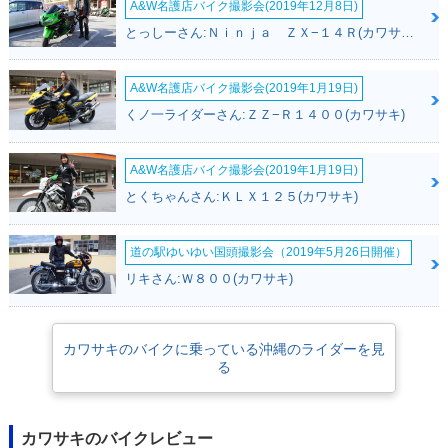
A&W名護店バイク撮影会(2019年12月8日)
とっしーさん:Ｎｉｎｊａ ＺＸ−１４Ｒ(カワサキ)
2019年 Z900・カラ
2018年 Z900・新登
2017年 Z900 ABS
A&W名護店バイク撮影会(2019年1月19日)
ーチェンジ
場
Special Edition
くノ一ライダーさん:ＺＺ−Ｒ１４００(カワサキ)
A&W名護店バイク撮影会(2019年1月19日)
とくちゃんさん:ＫＬＸ１２５(カワサキ)
2017年 Z900 ABS
2017年 Z900 ABS
1976年 Z900
道の駅ゆいゆい国頭撮影会（2019年5月26日開催）
リキさん:Ｗ８００(カワサキ)
カワサキのバイクに乗っている沖縄のライダーを見
る
カワサキのバイクレビュー