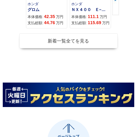
ホンダ
ホンダ
カワサキ
グロム
ＮＸ４００ Ｅ−Ｃｌｕｔｃｈ
42.35
111.1
11
本体価格:
万円
本体価格:
万円
本体価格:
44.76
115.69
12
支払総額:
万円
支払総額:
万円
支払総額:
新着一覧全てを見る