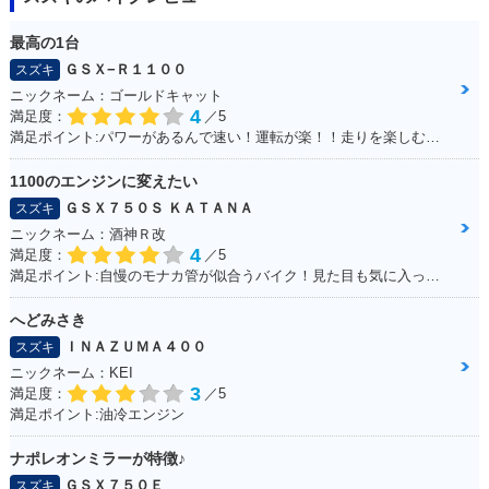
最高の1台
ＧＳＸ−Ｒ１１００
スズキ
ニックネーム：ゴールドキャット
4
満足度：
／5
満足ポイント:パワーがあるんで速い！運転が楽！！走りを楽しむにはもってこいの1台！足回りかえるとかなり乗りやすくなります
1100のエンジンに変えたい
ＧＳＸ７５０Ｓ ＫＡＴＡＮＡ
スズキ
ニックネーム：酒神Ｒ改
4
満足度：
／5
満足ポイント:自慢のモナカ管が似合うバイク！見た目も気に入っています！
へどみさき
ＩＮＡＺＵＭＡ４００
スズキ
ニックネーム：KEI
3
満足度：
／5
満足ポイント:油冷エンジン
ナポレオンミラーが特徴♪
ＧＳＸ７５０Ｅ
スズキ