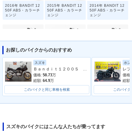
2016年 BANDIT 12
2015年 BANDIT 12
2014年 BANDIT 12
50F ABS・カラーチ
50F ABS・カラーチ
50F ABS・カラーチ
ェンジ
ェンジ
ェンジ
お探しのバイクからのおすすめ
2012年 BANDIT 12
2012年 BANDIT 12
2011年 BANDIT 12
スズキ
ホン
50F ABS・カラーチ
50F ABS・カラーチ
50F ABS・カラーチ
Ｂａｎｄｉｔ１２００Ｓ ファイナルエディションＡＢＳ搭載モデル
ェンジ
ェンジ
ェンジ
価格:
58.73
万
価格:
総額:
64.9
万
総額:
このバイクと同じ車種を検索
このバイク
2010年 BANDIT 12
2010年 BANDIT 12
50F ABS・カラーチ
50F ABS・新登場
ェンジ
スズキのバイクにはこんな人たちが乗ってます