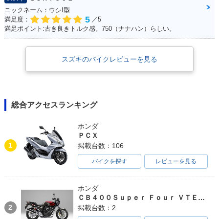
ニックネーム：ウシI型
5
満足度：
／5
満足ポイント:古き良きトルク感。750（ナナハン）らしい。
スズキのバイクレビューを見る
総合アクセスランキング
ホンダ
ＰＣＸ
1
掲載台数：106
バイクを探す
レビューを見る
ホンダ
ＣＢ４００Ｓｕｐｅｒ Ｆｏｕｒ ＶＴＥＣ ＳＰＥＣ３
2
掲載台数：2