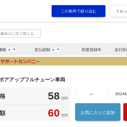
画像表示に切り替える
価格
支払総額
初度登録年
走行距
 ボアアップフルチューン車両
58
―
8024
格
万円
60
額
お気に入りに追加
万円