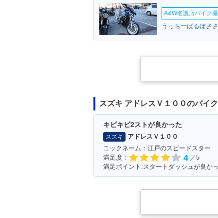
A&W名護店バイク撮影
うっちーばるぼささ
スズキ アドレスＶ１００のバイ
キビキビ2ストが良かった
アドレスＶ１００
スズキ
ニックネーム：江戸のスピードスター
4
満足度：
／5