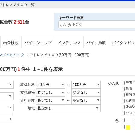
キアドレスＶ１００一覧
キーワード検索
載台数
2,511
台
画像検索
バイクショップ
メンテナンス
バイク買取
バイクレビ
スズキのバイク
＞
アドレスＶ１００(50万円～100万円)
00万円)
1
件中 1～1件を表示
中古
その他
本体価格
～
新着
支払総額
～
複数
走行距離
～
車両
Goo
地域
ショ
色