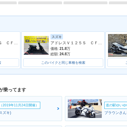
スズキ
ESS V10
1997年 ADDRESS V10
1996年 ADDRESS V10
1995年 A
アドレスＶ１２５Ｇ ＣＦ４６Ａ型 ヨシムラマフラー スクリーン サイドバイザー リアボックス 整備 保証 自賠責保険
アドレスＶ１２５Ｓ ＣＦ４ＭＡ型 ２０１１年モデル センタースタンド サイドスタンド 社外スクリーン
0
0
0
価格:
21.8
万
総額:
24.8
万
索
このバイクと同じ車種を検索
が乗ってます
2019年11月24日開催）
道の駅ゆいゆ
スズキ)