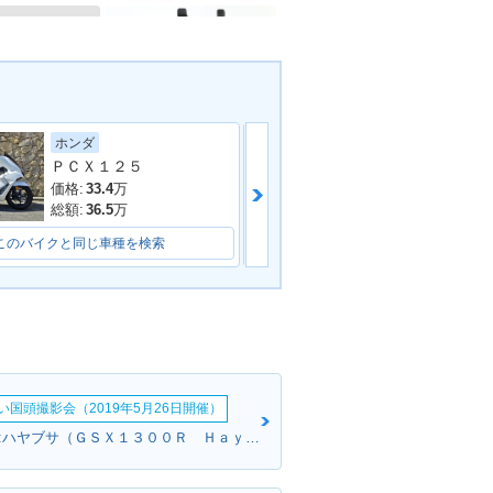
スズキ
ホンダ
DDRESS V10
1991年 ADDRESS V10
ＰＣＸ１２５
0
価格:
15.8
万
価格:
33.4
万
総額:
18.8
万
総額:
36.5
万
このバイクと同じ車種を検索
このバイクと同じ車種を検索
い国頭撮影会（2019年5月26日開催）
ブラウンさん:ハヤブサ（ＧＳＸ１３００Ｒ Ｈａｙａｂｕｓａ）(スズキ)