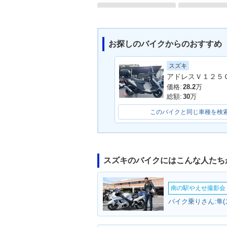
お探しのバイクからのおすすめ
スズキ
2000年 ADDRESS V10
1999年 ADDR
0 80周年記念モデル
0
価格:
28.2
万
総額:
30
万
このバイクと同じ車種を検
スズキのバイクにはこんな人たち
ADDRESS V100
南の駅やえせ撮影会（
バイク乗りさん:隼(