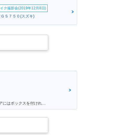
イク撮影会(2019年12月8日)
:ＧＳ７５０(スズキ)
満足ポイント:スタートダッシュが良かった。それに頑丈で壊れない。燃費はそこそこ。あと、足元もフラットで、リアにはボックスを付ければ、相当量を運べます。シート下は、フルフェイスがしっかりと格納できました。あとはフロントの内側収納もたっぷりサイズで、500のペットボトルも入ります。企画でやった、V100 ツーリングは今でも思い出になってます。そんな便利な一台です。