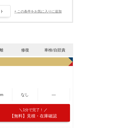
+ この条件をお気に入りに追加
離
修復
車検/自賠責
Km
なし
―
1分で完了！
【無料】見積・在庫確認