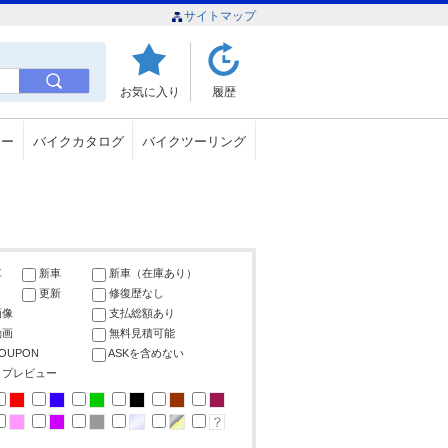
サイトマップ
お気に入り
履歴
ュー
バイクカタログ
バイクツーリング
車
新車
新車（在庫あり）
更新
修復歴なし
画像
支払総額あり
動画
無料見積可能
COUPON
ASKを含めない
ップレビュー