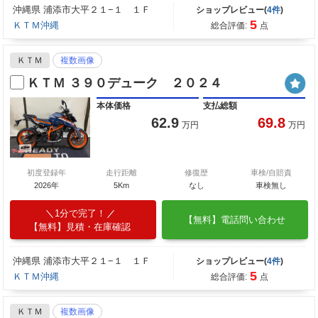
沖縄県 浦添市大平２１−１ １Ｆ
ショップレビュー(
4件
)
5
ＫＴＭ沖縄
総合評価:
点
ＫＴＭ
複数画像
ＫＴＭ ３９０デューク ２０２４
本体価格
支払総額
62.9
69.8
万円
万円
初度登録年
走行距離
修復歴
車検/自賠責
2026年
5Km
なし
車検無し
1分で完了！
【無料】電話問い合わせ
【無料】見積・在庫確認
沖縄県 浦添市大平２１−１ １Ｆ
ショップレビュー(
4件
)
5
ＫＴＭ沖縄
総合評価:
点
ＫＴＭ
複数画像