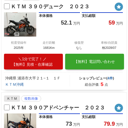
ＫＴＭ ３９０デューク ２０２３
本体価格
支払総額
52.1
59
万円
万円
初度登録年
走行距離
修復歴
車検/自賠責
2025年
1681Km
なし
検2028/07
1分で完了！
【無料】電話問い合わせ
【無料】見積・在庫確認
沖縄県 浦添市大平２１−１ １Ｆ
ショップレビュー(
4件
)
5
ＫＴＭ沖縄
総合評価:
点
ＫＴＭ
複数画像
ＫＴＭ ３９０アドベンチャー ２０２３
本体価格
支払総額
73
79.9
万円
万円