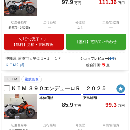
97.9
111.36
万円
万円
初度登録年
走行距離
修復歴
車検/自賠責
新車(注文販売)
―
なし
―
1分で完了！
【無料】電話問い合わせ
【無料】見積・在庫確認
沖縄県 浦添市大平２１−１ １Ｆ
ショップレビュー(
4件
)
5
ＫＴＭ沖縄
総合評価:
点
ＫＴＭ
複数画像
ＫＴＭ ３９０エンデューロＲ ２０２５
本体価格
支払総額
85.9
99.3
万円
万円
初度登録年
走行距離
修復歴
車検/自賠責