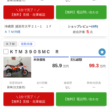
新車(在庫あり)
―
なし
―
1分で完了！
【無料】電話問い合わせ
【無料】見積・在庫確認
沖縄県 浦添市大平２１−１ １Ｆ
ショップレビュー(
4件
)
5
ＫＴＭ沖縄
総合評価:
点
ＫＴＭ
複数画像
ＫＴＭ ３９０ＳＭＣ Ｒ
本体価格
支払総額
85.9
99.3
万円
万円
初度登録年
走行距離
修復歴
車検/自賠責
新車(注文販売)
―
なし
―
1分で完了！
【無料】電話問い合わせ
【無料】見積・在庫確認