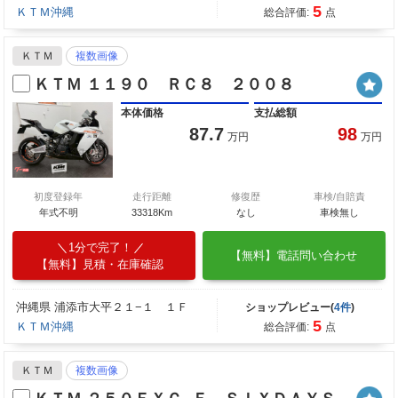
5
ＫＴＭ沖縄
総合評価:
点
ＫＴＭ
複数画像
ＫＴＭ １１９０ ＲＣ８ ２００８
本体価格
支払総額
87.7
98
万円
万円
初度登録年
走行距離
修復歴
車検/自賠責
年式不明
33318Km
なし
車検無し
1分で完了！
【無料】電話問い合わせ
【無料】見積・在庫確認
沖縄県 浦添市大平２１−１ １Ｆ
ショップレビュー(
4件
)
5
ＫＴＭ沖縄
総合評価:
点
ＫＴＭ
複数画像