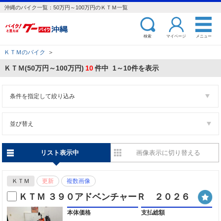
沖縄のバイク一覧：50万円～100万円のＫＴＭ一覧
検索
マイページ
メニュー
ＫＴＭのバイク
＞
ＫＴＭ(50万円～100万円)
10
件中 1～10件を表示
条件を指定して絞り込み
並び替え
リスト表示中
画像表示に切り替える
ＫＴＭ
更新
複数画像
ＫＴＭ ３９０アドベンチャーＲ ２０２６
本体価格
支払総額