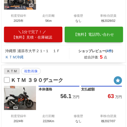
初度登録年
走行距離
修復歴
車検/自賠責
2025年
5Km
なし
検2028/02
1分で完了！
【無料】電話問い合わせ
【無料】見積・在庫確認
沖縄県 浦添市大平２１−１ １Ｆ
ショップレビュー(
4件
)
5
ＫＴＭ沖縄
総合評価:
点
ＫＴＭ
複数画像
ＫＴＭ ３９０デューク
本体価格
支払総額
56.1
63
万円
万円
初度登録年
走行距離
修復歴
車検/自賠責
2024年
2226Km
なし
検2027/07