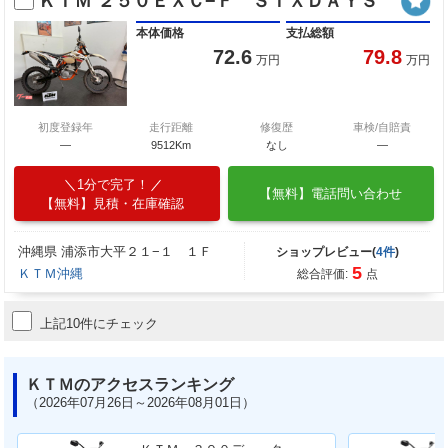
ＫＴＭ ２５０ＥＸＣ−Ｆ ＳＩＸＤＡＹＳ
本体価格
支払総額
72.6
79.8
万円
万円
初度登録年
走行距離
修復歴
車検/自賠責
―
9512Km
なし
―
1分で完了！
【無料】電話問い合わせ
【無料】見積・在庫確認
沖縄県 浦添市大平２１−１ １Ｆ
ショップレビュー(
4件
)
5
ＫＴＭ沖縄
総合評価:
点
上記10件にチェック
ＫＴＭのアクセスランキング
（2026年07月26日～2026年08月01日）