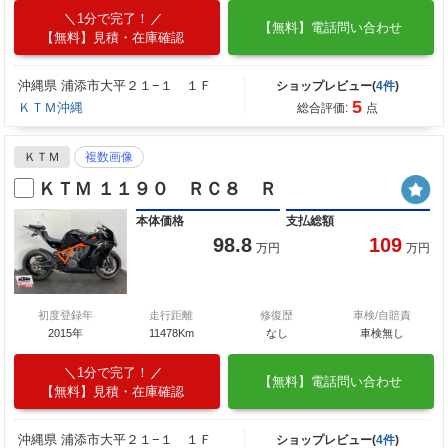
1分で完了！
【無料】電話問い合わせ
【無料】見積・在庫確認
沖縄県 浦添市大平２１−１ １Ｆ
ショップレビュー(
4件
)
5
ＫＴＭ沖縄
総合評価:
点
ＫＴＭ
複数画像
ＫＴＭ １１９０ ＲＣ８ Ｒ
本体価格
支払総額
98.8
109
万円
万円
初度登録年
走行距離
修復歴
車検/自賠責
2015年
11478Km
なし
車検無し
1分で完了！
【無料】電話問い合わせ
【無料】見積・在庫確認
沖縄県 浦添市大平２１−１ １Ｆ
ショップレビュー(
4件
)