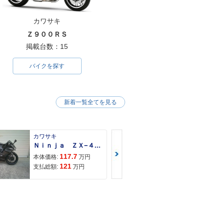
カワサキ
ango125 Allu
2019年 Django125 120
・特別・限定仕様
th Limited Edition・特
Ｚ９００ＲＳ
別・限定仕様
掲載台数：15
バイクを探す
新着一覧全てを見る
jango125 Her
2018年 Django125 Eva
新登場
sion・新登場
カワサキ
カワサキ
Ｎｉｎｊａ ＺＸ−４Ｒ ＳＥ
Ｚ９００ＲＳ
117.7
150
本体価格:
万円
本体価格:
121
157
支払総額:
万円
支払総額: