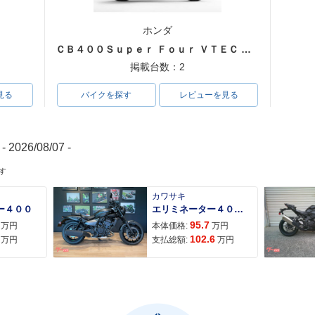
ホンダ
125 Cre
2019年 Django125 Spo
2019年 Django125 Eva
2019年 Dj
・特別・限定
rt・追加
sion
re DX
ＣＢ４００Ｓｕｐｅｒ Ｆｏｕｒ ＶＴＥＣ ＳＰＥＣ３
掲載台数：2
見る
バイクを探す
レビューを見る
- 2026/08/07 -
す
125 Eva
2018年 Django125 S・
2018年 Django125 I
2018年 D
・限定仕様
新登場
D・新登場
itage・
カワサキ
ー４００
エリミネーター４００ＳＥ
95.7
万円
本体価格:
万円
102.6
万円
支払総額:
万円