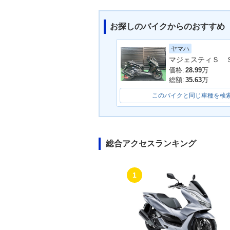
お探しのバイクからのおすすめ
ヤマハ
2022年 Django125 SH
2022年 Djan
ADOW・追加
ラーチェンジ
価格:
28.99
万
総額:
35.63
万
このバイクと同じ車種を検
総合アクセスランキング
2021年 Django125D
2021年 Django
X・追加
sion DX・追加
1