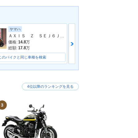
ヤマハ
ホンダ
ＡＸＩＳ Ｚ ＳＥＪ６Ｊ型 ２０２２年モデル コンビニフック サイドスタンド センタースタンド スペアキー
ＰＣＸ１２５
jango125 Spo
2021年 Django125・カ
ーチェンジ
ラーチェンジ
価格:
14.8
万
価格:
33.4
万
総額:
17.8
万
総額:
36.5
万
このバイクと同じ車種を検索
このバイクと同じ車種を検索
4位以降のランキングを見る
jango125 Eva
2020年 Django125・マ
マイナーチェンジ
イナーチェンジ
3