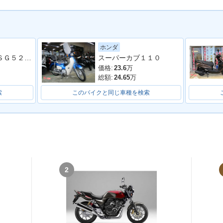
ホンダ
マジェスティＳ ＳＧ５２Ｊ 最終２０２０年モデル 純正ロングスクリーン ブラックメタリックＸ
スーパーカブ１１０
go125・カ
2021年 Django125 Cla
2021年 Django125D
2021年 D
ssic・特別・限定仕様
X・カラーチェンジ
rt・カラ
価格:
23.6
万
総額:
24.65
万
索
このバイクと同じ車種を検索
125 Eva
2021年 Django125・マ
2020年 Django125 210
2020年 D
イナーチェンジ
rh Limited Edition・特
sion・
別・限定仕様
2