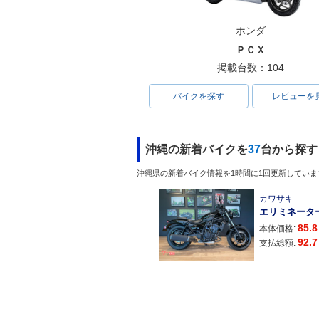
ホンダ
2019年 Django125 Tric
2019年 Django
olore・特別・限定仕様
am Edition
ＰＣＸ
仕様
掲載台数：104
バイクを探す
レビューを
沖縄の新着バイクを
37
台から探す
沖縄県の新着バイク情報を1時間に1回更新していま
2019年 Django125・追
2019年 Django
加
sion+・特別
カワサキ
エリミネータ
85.8
本体価格:
92.7
支払総額:
2018年 Django125 Allu
re・新登場