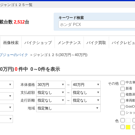
ージャンゴ１２５一覧
キーワード検索
載台数
2,512
台
画像検索
バイクショップ
メンテナンス
バイク買取
バイクレビ
プジョーのバイク
＞
ジャンゴ１２５(30万円～40万円)
0万円)
0
件中 0～0件を表示
中古
その他
本体価格
～
新着
支払総額
～
複数
走行距離
～
車両
Goo
地域
ショ
色