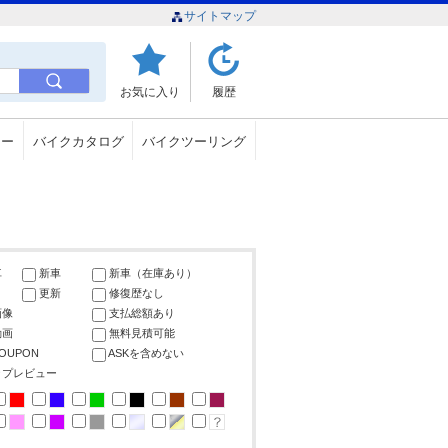
サイトマップ
お気に入り
履歴
ュー
バイクカタログ
バイクツーリング
車
新車
新車（在庫あり）
更新
修復歴なし
画像
支払総額あり
動画
無料見積可能
COUPON
ASKを含めない
ップレビュー